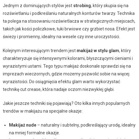
Jednym z dominujących stylów jest
strobing
, który skupia się na
rozświetlaniu i podkreślaniu naturalnych konturów twarzy. Technika
ta polega na stosowaniu rozświetlacza w strategicznych miejscach,
takich jak kości policzkowe, łuki brwiowe czy grzbiet nosa. Efekt jest
świeży i promienny, idealny na wesele czy inne uroczystości.
Kolejnym interesującym trendem jest
makijaż w stylu glam
, który
charakteryzuje się intensywnymi kolorami, błyszczącymi cieniami i
wyrazistymi ustami. Tego typu makijaż doskonale sprawdzi się na
imprezach wieczornych, gdzie możemy pozwolić sobie na więcej
wyrazistości. Do osiągnięcia efektu glam warto wykorzystać
technikę cut crease, która nadaje oczom niezwykłej głębi.
Jakie jeszcze techniki się pojawiają? Oto kilka innych popularnych
trendów w makijażu na specjalne okazje:
Makijaż nude
– naturalny i subtelny, podkreślający urodę, idealny
na mniej formalne okazje.