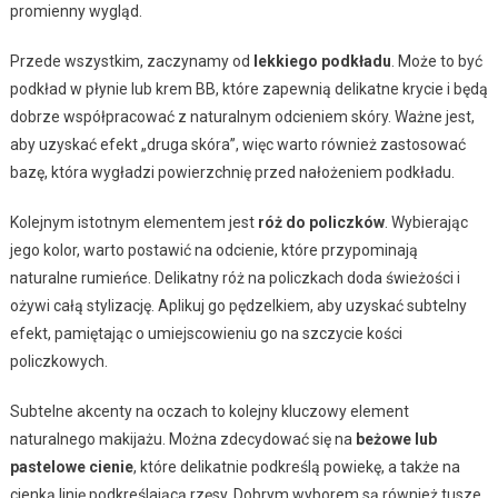
promienny wygląd.
Przede wszystkim, zaczynamy od
lekkiego podkładu
. Może to być
podkład w płynie lub krem BB, które zapewnią delikatne krycie i będą
dobrze współpracować z naturalnym odcieniem skóry. Ważne jest,
aby uzyskać efekt „druga skóra”, więc warto również zastosować
bazę, która wygładzi powierzchnię przed nałożeniem podkładu.
Kolejnym istotnym elementem jest
róż do policzków
. Wybierając
jego kolor, warto postawić na odcienie, które przypominają
naturalne rumieńce. Delikatny róż na policzkach doda świeżości i
ożywi całą stylizację. Aplikuj go pędzelkiem, aby uzyskać subtelny
efekt, pamiętając o umiejscowieniu go na szczycie kości
policzkowych.
Subtelne akcenty na oczach to kolejny kluczowy element
naturalnego makijażu. Można zdecydować się na
beżowe lub
pastelowe cienie
, które delikatnie podkreślą powiekę, a także na
cienką linię podkreślającą rzęsy. Dobrym wyborem są również tusze