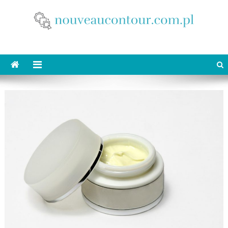
Skip
to
content
nouveaucontour.com.pl
makijaż Poznań