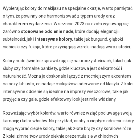
Wybierając kolory do makijażu na specjalne okazje, warto pamiętać
o tym, że powinny one harmonizować z typem urody oraz
charakterem wydarzenia. W sezonie 2023 na czoło wysuwają się
zarówno
stonowane odcienie nude
, które dodają elegancji i
subtelności, jak i
intensywne kolory
, takie jak burgund, głęboki
niebieski czy fuksja, które przyciągają wzrok i nadają wyrazistości.
Kolory nude świetnie sprawdzają się na uroczystościach, takich jak
śluby czy formalne bankiety, gdzie kluczowa jest delikatność i
naturalność. Można je doskonale łączyć z mocniejszym akcentem
na oczy lub usta, co nadaje makijażowi oderwanie od klasyki. Z kolei
intensywne odcienie są idealne na imprezy wieczorowe, takie jak
przyjęcia czy gale, gdzie efektowny look jest mile widziany.
Rozważając wybór kolorów, warto również wziąć pod uwagę swoją
karnację i kolor włosów. Na przykład, osoby o ciepłym odcieniu skóry
mogą wybrać ciepłe kolory, takie jak złote brązy czy koralowe róże.
Z kolei zimne typy urody pięknie prezentują się w chłodnych