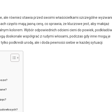
mie, ale również stawia przed swoimi właścicielkami szczególne wyzwan
h często mają jasną cerę, co sprawia, że kluczowe jest, aby makijaż
ikalnym kolorem. Wybór odpowiednich odcieni cieni do powiek, podkładó
gą doskonale współgrać z rudymi włosami, podczas gdy inne mogą je
 tylko podkreśli urodę, ale i doda pewności siebie w każdej sytuacji.
epsze?
?
ecane?
rzęs?
 rudowłosych?