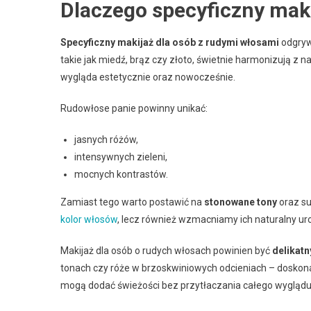
Dlaczego specyficzny mak
Specyficzny makijaż dla osób z rudymi włosami
odgrywa
takie jak miedź, brąz czy złoto, świetnie harmonizują z 
wygląda estetycznie oraz nowocześnie.
Rudowłose panie powinny unikać:
jasnych różów,
intensywnych zieleni,
mocnych kontrastów.
Zamiast tego warto postawić na
stonowane tony
oraz su
kolor włosów
, lecz również wzmacniamy ich naturalny ur
Makijaż dla osób o rudych włosach powinien być
delikatn
tonach czy róże w brzoskwiniowych odcieniach – doskona
mogą dodać świeżości bez przytłaczania całego wyglądu