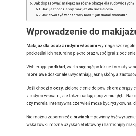
Jak dopasować makijaż na różne okazje dla rudowłosych?
Jaki jest codzienny makijaż dla rudzielców?
Jak stworzyć wieczorowy look – jak dodać dramatu?
Wprowadzenie do makijaż
Makijaż dla osób z rudymi włosami
wymaga szczególnej 
podkreślał ich naturalne piękno oraz współgrał z odcien
Wybierając
podkład
, warto sięgnąć po lekkie formuły w o
morelowe
doskonale uwydatniają jasną skórę, a zastos
Jeśli chodzi o
oczy
, zielone cienie do powiek oraz brązy
z rudymi włosami, ale także nadają spojrzeniu głębi. Na u
czy morela; intensywna czerwień może być ryzykowna, ch
Nie można zapomnieć o
brwiach
– powinny być wyraźnie
wskazówki, można uzyskać efektowny i harmonijny makij