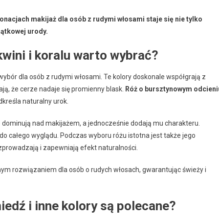
acjach makijaż dla osób z rudymi włosami staje się nie tylko
jątkowej urody.
wini i koralu warto wybrać?
wybór dla osób z rudymi włosami. Te kolory doskonale współgrają z
iają, że cerze nadaje się promienny blask.
Róż o bursztynowym odcieni
kreśla naturalny urok.
ie dominują nad makijażem, a jednocześnie dodają mu charakteru.
o całego wyglądu. Podczas wyboru różu istotna jest także jego
zprowadzają i zapewniają efekt naturalności.
lnym rozwiązaniem dla osób o rudych włosach, gwarantując świeży i
iedź i inne kolory są polecane?