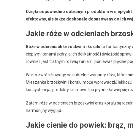
Dzięki odpowiednio dobranym produktom w ciepłych ton
efektowny, ale także doskonale dopasowany do ich wy
Jakie róże w odcieniach brzosk
Róże w odcieniach brzoskwini
i
koralu
to fantastyczny 
ciepłymi tonami skóry, a ich delikatność i świeżość spraw
również jest trafnym rozwiązaniem, ponieważ pięknie pod
Warto zwrócić uwagę na subtelne warianty różu, które n
Mieszanka brzoskwini i koralu może wprowadzić lekkość d
konsystencja; produkty kremowe lub płynne łatwiej się ro
Zatem róże w odcieniach brzoskwini oraz koralu są idea
harmonijny wygląd.
Jakie cienie do powiek: brąz, m