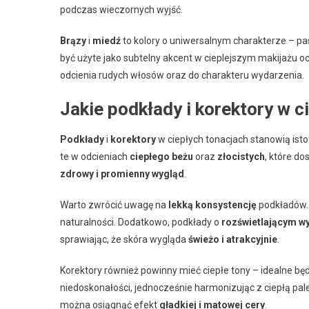
podczas wieczornych wyjść.
Brązy
i
miedź
to kolory o uniwersalnym charakterze – pas
być użyte jako subtelny akcent w cieplejszym makijażu 
odcienia rudych włosów oraz do charakteru wydarzenia.
Jakie podkłady i korektory w c
Podkłady
i
korektory
w ciepłych tonacjach stanowią isto
te w odcieniach
ciepłego beżu
oraz
złocistych
, które do
zdrowy i promienny wygląd
.
Warto zwrócić uwagę na
lekką konsystencję
podkładów. 
naturalności. Dodatkowo, podkłady o
rozświetlającym w
sprawiając, że skóra wygląda
świeżo i atrakcyjnie
.
Korektory również powinny mieć ciepłe tony – idealne bę
niedoskonałości, jednocześnie harmonizując z ciepłą pa
można osiągnąć efekt
gładkiej i matowej cery
.