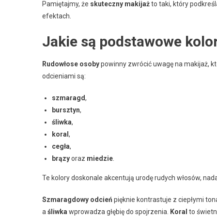
Pamiętajmy, że
skuteczny makijaż
to taki, który podkre
efektach.
Jakie są podstawowe kolo
Rudowłose osoby
powinny zwrócić uwagę na makijaż, kt
odcieniami są:
szmaragd
,
bursztyn
,
śliwka
,
koral
,
cegła
,
brązy
oraz
miedzie
.
Te kolory doskonale akcentują urodę rudych włosów, nad
Szmaragdowy odcień
pięknie kontrastuje z ciepłymi ton
a
śliwka
wprowadza głębię do spojrzenia.
Koral
to świetn