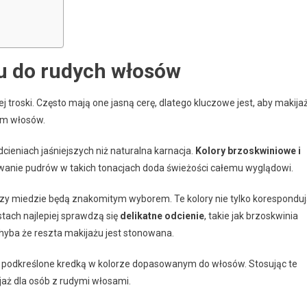
u do rudych włosów
troski. Często mają one jasną cerę, dlatego kluczowe jest, aby makija
iem włosów.
dcieniach jaśniejszych niż naturalna karnacja.
Kolory brzoskwiniowe i
owanie pudrów w takich tonacjach doda świeżości całemu wyglądowi.
 czy miedzie będą znakomitym wyborem. Te kolory nie tylko korespondu
stach najlepiej sprawdzą się
delikatne odcienie
, takie jak brzoskwinia
yba że reszta makijażu jest stonowana.
 podkreślone kredką w kolorze dopasowanym do włosów. Stosując te
aż dla osób z rudymi włosami.