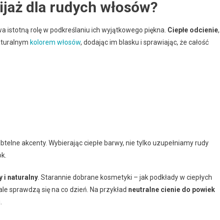
ijaż dla rudych włosów?
 istotną rolę w podkreślaniu ich wyjątkowego piękna.
Ciepłe odcienie
,
naturalnym
kolorem włosów
, dodając im blasku i sprawiając, że całość
btelne akcenty. Wybierając ciepłe barwy, nie tylko uzupełniamy rudy
ok.
y i naturalny
. Starannie dobrane kosmetyki – jak podkłady w ciepłych
le sprawdzą się na co dzień. Na przykład
neutralne cienie do powiek
.