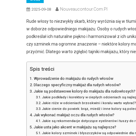
Nouveaucontour.com.pl
2025-09-08
Rude włosy to niezwykły skarb, który wyróżnia się w tłu
w doborze odpowiedniego makijażu. Osoby o rudych włosac
podkreślał ich naturalne piękno i harmonizował z ich un
czy szminek ma ogromne znaczenie – niektóre kolory mo
przyćmić. Dlatego warto zgłębić tajniki makijażu, który nie
Spis treści
Wprowadzenie do makijażu do rudych włosów
Dlaczego specyficzny makijaż dla rudych włosów?
Jakie są podstawowe kolory do makijażu dla rudowłosych?
Jakie podkłady i korektory w ciepłych odcieniach są najl
Jakie róże w odcieniach brzoskwini i koralu warto wybrać
Jakie cienie do powiek: brąz, miedź i inne kolory są pol
Jak wykonać makijaż oczu dla rudych włosów?
Jakie są rekomendacje dotyczące eyelinerów i tuszy do 
Jakie usta jako akcent w makijażu są najlepsze?
Jakie kolory szminek i błyszczyków są odpowiednie dla