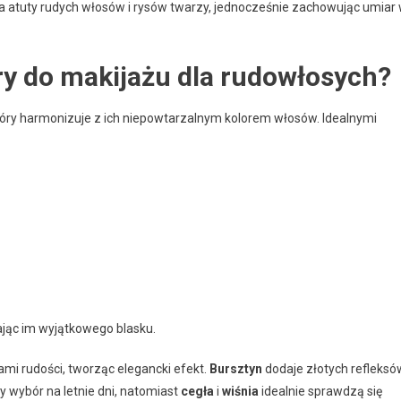
śla atuty rudych włosów i rysów twarzy, jednocześnie zachowując umiar
ry do makijażu dla rudowłosych?
óry harmonizuje z ich niepowtarzalnym kolorem włosów. Idealnymi
ając im wyjątkowego blasku.
ami rudości, tworząc elegancki efekt.
Bursztyn
dodaje złotych refleksó
y wybór na letnie dni, natomiast
cegła
i
wiśnia
idealnie sprawdzą się