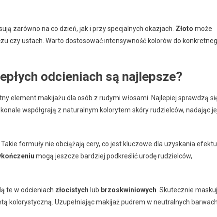
ują zarówno na co dzień, jak i przy specjalnych okazjach.
Złoto
może
oczu czy ustach. Warto dostosować intensywność kolorów do konkretne
iepłych odcieniach są najlepsze?
tny element makijażu dla osób z rudymi włosami. Najlepiej sprawdzą si
skonale współgrają z naturalnym kolorytem skóry rudzielców, nadając je
Takie formuły nie obciążają cery, co jest kluczowe dla uzyskania efektu
ykończeniu
mogą jeszcze bardziej podkreślić urodę rudzielców,
dą te w odcieniach
złocistych
lub
brzoskwiniowych
. Skutecznie masku
letą kolorystyczną. Uzupełniając makijaż pudrem w neutralnych barwach