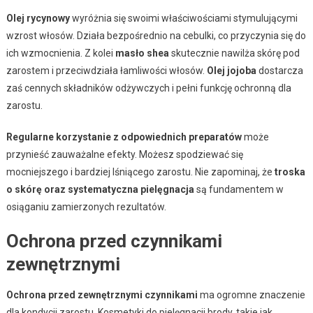
Olej rycynowy
wyróżnia się swoimi właściwościami stymulującymi
wzrost włosów. Działa bezpośrednio na cebulki, co przyczynia się do
ich wzmocnienia. Z kolei
masło shea
skutecznie nawilża skórę pod
zarostem i przeciwdziała łamliwości włosów.
Olej jojoba
dostarcza
zaś cennych składników odżywczych i pełni funkcję ochronną dla
zarostu.
Regularne korzystanie z odpowiednich preparatów
może
przynieść zauważalne efekty. Możesz spodziewać się
mocniejszego i bardziej lśniącego zarostu. Nie zapominaj, że
troska
o skórę oraz systematyczna pielęgnacja
są fundamentem w
osiąganiu zamierzonych rezultatów.
Ochrona przed czynnikami
zewnętrznymi
Ochrona przed zewnętrznymi czynnikami
ma ogromne znaczenie
dla kondycji zarostu. Kosmetyki do pielęgnacji brody, takie jak