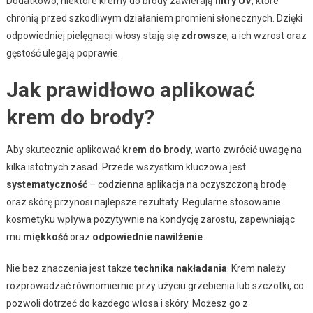
Dodatkowo, niektóre kremy do brody zawierają
filtry UV
, które
chronią przed szkodliwym działaniem promieni słonecznych. Dzięki
odpowiedniej pielęgnacji włosy stają się
zdrowsze
, a ich wzrost oraz
gęstość ulegają poprawie.
Jak prawidłowo aplikować
krem do brody?
Aby skutecznie aplikować
krem do brody
, warto zwrócić uwagę na
kilka istotnych zasad. Przede wszystkim kluczowa jest
systematyczność
– codzienna aplikacja na oczyszczoną brodę
oraz skórę przynosi najlepsze rezultaty. Regularne stosowanie
kosmetyku wpływa pozytywnie na kondycję zarostu, zapewniając
mu
miękkość
oraz
odpowiednie nawilżenie
.
Nie bez znaczenia jest także
technika nakładania
. Krem należy
rozprowadzać równomiernie przy użyciu grzebienia lub szczotki, co
pozwoli dotrzeć do każdego włosa i skóry. Możesz go z