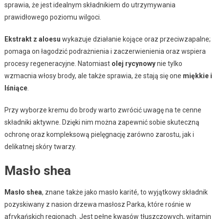
sprawia, że jest idealnym składnikiem do utrzymywania
prawidłowego poziomu wilgoci.
Ekstrakt z aloesu
wykazuje działanie kojące oraz przeciwzapalne;
pomaga on łagodzić podrażnienia i zaczerwienienia oraz wspiera
procesy regeneracyjne. Natomiast
olej rycynowy
nie tylko
wzmacnia włosy brody, ale także sprawia, że stają się one
miękkie i
lśniące
.
Przy wyborze kremu do brody warto zwrócić uwagę na te cenne
składniki aktywne. Dzięki nim można zapewnić sobie skuteczną
ochronę oraz kompleksową pielęgnację zarówno zarostu, jak i
delikatnej skóry twarzy.
Masło shea
Masło shea
, znane także jako masło karité, to wyjątkowy składnik
pozyskiwany z nasion drzewa masłosz Parka, które rośnie w
afrykańskich regionach. Jest pełne kwasów tłuszczowych, witamin