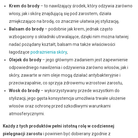
Krem do brody
– to nawilżający środek, który odżywia zarówno
włosy, jak i skórę znajdującą się pod zarostem, działa
zmiękczająco na brodę, co znacznie ułatwia jej stylizację,
Balsam do brody
– podobnie jak krem, jednak często
wzbogacony o składniki utrwalające, dzięki nim można łatwiej
nadać pożądany kształt, balsam ma także właściwości
łagodzące
podrażnienia skóry
,
Olejek do brody
– jego głównym zadaniem jest zapewnienie
odpowiedniego nawilżenia i odżywienia zarówno włosów, jak i
skóry, zawarte w nim oleje mogą działać antybakteryjnie i
przeciwzapalnie, co sprzyja zdrowemu wzrostowi zarostu,
Wosk do brody
– wykorzystywany przede wszystkim do
stylizacji, jego gęsta konsystencja umożliwia trwałe ułożenie
włosów oraz ochronę przed szkodliwymi warunkami
atmosferycznymi.
Każdy z tych produktów pełni istotną rolę w codziennej
pielęgnacji zarostu
i powinien być dobierany zgodnie z