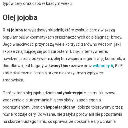
typów cery oraz osób w każdym wieku.
Olej jojoba
Olej jojoba
to wyjątkowy składnik, który zyskuje coraz większą
popularność w kosmetykach przeznaczonych do pielęgnacji brody.
Jego właściwości przynoszą wiele korzyści zarówno włosom, jak i
skórze znajdującej się pod zarostem. Dzięki intensywnemu
nawilżeniu oraz odżywieniu, olej ten wspiera regenerację komórek, a
dodatkowo jest bogaty w
kwasy tłuszczowe
oraz
witaminy A
, E i F
,
które skutecznie chronią przed niekorzystnym wpływem
środowiska.
Oprócz tego olej jojoba działa
antybakteryjnie
, co ma kluczowe
znaczenie dla utrzymania higieny skóry i zapobiegania
podrażnieniom. Jest on
hypoalergiczny
i dobrze tolerowany przez
różne rodzaje cery. Co ważne, nie zatyka porów ani nie pozostawia
na skórze tłustego filmu, co sprawia, że doskonale się wchłania.