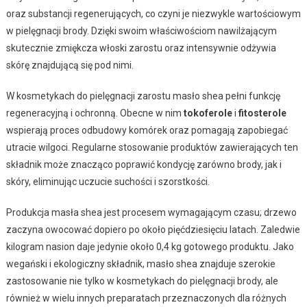
oraz substancji regenerujących, co czyni je niezwykle wartościowym
w pielęgnacji brody. Dzięki swoim właściwościom nawilżającym
skutecznie zmiękcza włoski zarostu oraz intensywnie odżywia
skórę znajdującą się pod nimi.
W kosmetykach do pielęgnacji zarostu masło shea pełni funkcję
regeneracyjną i ochronną. Obecne w nim
tokoferole
i
fitosterole
wspierają proces odbudowy komórek oraz pomagają zapobiegać
utracie wilgoci. Regularne stosowanie produktów zawierających ten
składnik może znacząco poprawić kondycję zarówno brody, jak i
skóry, eliminując uczucie suchości i szorstkości.
Produkcja masła shea jest procesem wymagającym czasu; drzewo
zaczyna owocować dopiero po około pięćdziesięciu latach. Zaledwie
kilogram nasion daje jedynie około 0,4 kg gotowego produktu. Jako
wegański i ekologiczny składnik, masło shea znajduje szerokie
zastosowanie nie tylko w kosmetykach do pielęgnacji brody, ale
również w wielu innych preparatach przeznaczonych dla różnych