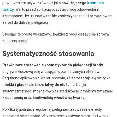
powodzeniem używać również jako
nawilżającego
kremu do
twarzy
. Warto przed aplikacją oczyścić brodę odpowiednim
szamponem, by usunąć wszelkie zanieczyszczenia i przygotować
zarost do dalszej pielęgnacji.
Stosując te proste wskazówki, będziesz mógł cieszyć się zdrową i
zadbaną brodą!
Systematyczność stosowania
Prawidłowe stosowanie kosmetyków do pielęgnacji brody
odgrywa kluczową rolę w osiąganiu zamierzonych efektów.
Regularne aplikowanie kremu sprawia, że zarost staje się nie tylko
miękki i gładki
, ale także
łatwy do ułożenia
. Dzięki
systematyczności można również zredukować problemy związane
z
suchością oraz łamliwością włosów
na twarzy.
Po kilku tygodniach regularnej pielęgnacji zauważalne efekty
zaczynają się pojawiać. W tym okresie zarówno skóra, jak i włosy