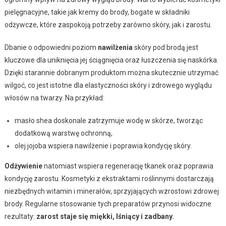
pielęgnacyjne, takie jak kremy do brody, bogate w składniki
odżywcze, które zaspokoją potrzeby zarówno skóry, jak i zarostu.
Dbanie o odpowiedni poziom
nawilżenia
skóry pod brodą jest
kluczowe dla uniknięcia jej ściągnięcia oraz łuszczenia się naskórka.
Dzięki starannie dobranym produktom można skutecznie utrzymać
wilgoć, co jest istotne dla elastyczności skóry i zdrowego wyglądu
włosów na twarzy. Na przykład:
masło shea doskonale zatrzymuje wodę w skórze, tworząc
dodatkową warstwę ochronną,
olej jojoba wspiera nawilżenie i poprawia kondycję skóry.
Odżywienie
natomiast wspiera regenerację tkanek oraz poprawia
kondycję zarostu. Kosmetyki z ekstraktami roślinnymi dostarczają
niezbędnych witamin i minerałów, sprzyjających wzrostowi zdrowej
brody. Regularne stosowanie tych preparatów przynosi widoczne
rezultaty:
zarost staje się miękki, lśniący i zadbany.