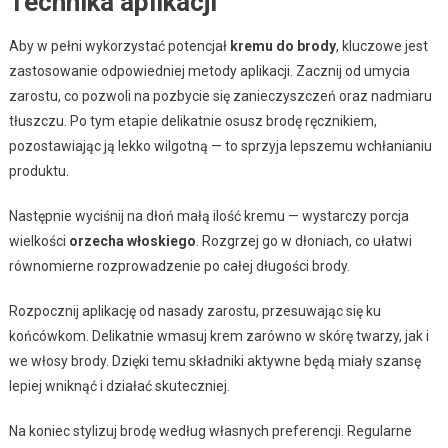
Technika aplikacji
Aby w pełni wykorzystać potencjał
kremu do brody
, kluczowe jest
zastosowanie odpowiedniej metody aplikacji. Zacznij od umycia
zarostu, co pozwoli na pozbycie się zanieczyszczeń oraz nadmiaru
tłuszczu. Po tym etapie delikatnie osusz brodę ręcznikiem,
pozostawiając ją lekko wilgotną — to sprzyja lepszemu wchłanianiu
produktu.
Następnie wyciśnij na dłoń małą ilość kremu — wystarczy porcja
wielkości
orzecha włoskiego
. Rozgrzej go w dłoniach, co ułatwi
równomierne rozprowadzenie po całej długości brody.
Rozpocznij aplikację od nasady zarostu, przesuwając się ku
końcówkom. Delikatnie wmasuj krem zarówno w skórę twarzy, jak i
we włosy brody. Dzięki temu składniki aktywne będą miały szansę
lepiej wniknąć i działać skuteczniej.
Na koniec stylizuj brodę według własnych preferencji. Regularne