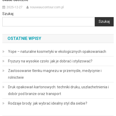
2025-12-27
nouveaucontour.com.pl
Szukaj
Szukaj
OSTATNIE WPISY
Yope – naturalne kosmetyki w ekologicznych opakowaniach
Fryzury na wysokie czoło: jak je dobrać i stylizować?
Zastosowanie tlenku magnezu w przemyśle, medycynie i
rolnictwie
Druk opakowań kartonowych: techniki druku, uszlachetnienia i
dobór pod branże oraz transport
Rodzaje brody: jak wybrać idealny styl dla siebie?