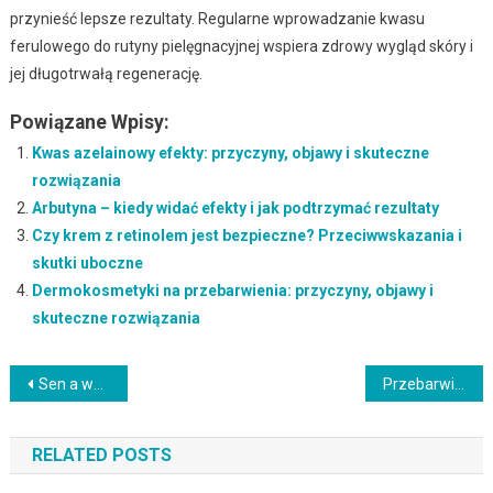
przynieść lepsze rezultaty. Regularne wprowadzanie kwasu
ferulowego do rutyny pielęgnacyjnej wspiera zdrowy wygląd skóry i
jej długotrwałą regenerację.
Powiązane Wpisy:
Kwas azelainowy efekty: przyczyny, objawy i skuteczne
rozwiązania
Arbutyna – kiedy widać efekty i jak podtrzymać rezultaty
Czy krem z retinolem jest bezpieczne? Przeciwwskazania i
skutki uboczne
Dermokosmetyki na przebarwienia: przyczyny, objawy i
skuteczne rozwiązania
Nawigacja
Sen a wygląd skóry – kiedy widać efekty i jak podtrzymać rezultaty
Przebarwienia a stan zapalny jelit w domowej pielęgnacji: najlepsze składniki i rutyna
wpisu
RELATED POSTS