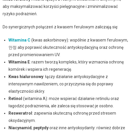
aby maksymalizować korzyści pielęgnacyjne i zminimalizować
ryzyko podrażnień.
Do synergicznych połączeń z kwasem ferulowym zaliczają się:
Witamina C
(kwas askorbinowy): wspólnie z kwasem ferulowym,
안정 aby poprawić skuteczność antyoksydacyjną oraz ochronę
przed promieniowaniem UV.
Witamina E
: razem tworzą kompleks, który wzmacnia ochronę
komórek i wspiera ich regenerację.
Kwas hialuronowy
: łączy działanie antyoksydacyjne z
intensywnym nawilżeniem, co przyczynia się do poprawy
elastyczności skóry.
Retinol
(witamina A): może wspierać działanie retinolu oraz
łagodzić podrażnienia, ale zaleca się stosować je osobno.
Resweratrol
: zapewnia skuteczną ochronę przed stresem
oksydacyjnym.
Niacynamid
,
peptydy
oraz inne antyoksydanty: również dobrze