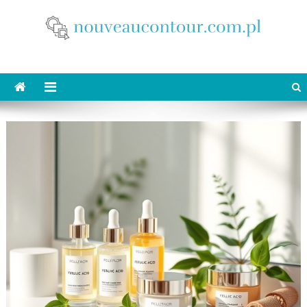
Skip
to
content
nouveaucontour.com.pl
makijaż Poznań