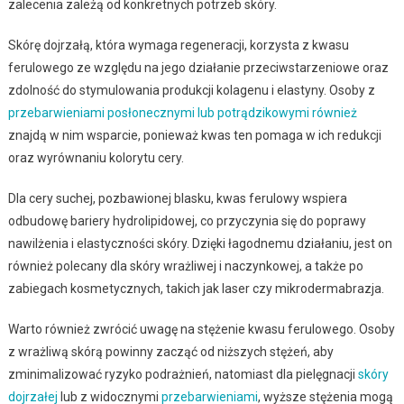
zalecenia zależą od konkretnych potrzeb skóry.
Skórę dojrzałą, która wymaga regeneracji, korzysta z kwasu
ferulowego ze względu na jego działanie przeciwstarzeniowe oraz
zdolność do stymulowania produkcji kolagenu i elastyny. Osoby z
przebarwieniami posłonecznymi lub potrądzikowymi również
znajdą w nim wsparcie, ponieważ kwas ten pomaga w ich redukcji
oraz wyrównaniu kolorytu cery.
Dla cery suchej, pozbawionej blasku, kwas ferulowy wspiera
odbudowę bariery hydrolipidowej, co przyczynia się do poprawy
nawilżenia i elastyczności skóry. Dzięki łagodnemu działaniu, jest on
również polecany dla skóry wrażliwej i naczynkowej, a także po
zabiegach kosmetycznych, takich jak laser czy mikrodermabrazja.
Warto również zwrócić uwagę na stężenie kwasu ferulowego. Osoby
z wrażliwą skórą powinny zacząć od niższych stężeń, aby
zminimalizować ryzyko podrażnień, natomiast dla pielęgnacji
skóry
dojrzałej
lub z widocznymi
przebarwieniami
, wyższe stężenia mogą