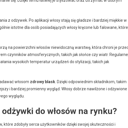
amanie się. Dzięki temu łatwiej je stylizować oraz utrzymać w dobrym
ania z odżywek. Po aplikacji włosy stają się gładsze i bardziej miękkie w
ólnie istotne dla osób posiadających włosy kręcone lub falowane, które
rzą na powierzchni włosów niewidoczną warstwę, która chroni je prze
czynników atmosferycznych, takich jak słońce czy wiatr. Regularne
ania wysokich temperatur urządzeń do stylizacji, takich jak
 nadawać włosom
zdrowy blask
. Dzięki odpowiednim składnikom, takim
iejszy i bardziej promienny wygląd. Włosy dobrze nawilżone i odżywione
owego wyglądu.
e odżywki do włosów na rynku?
, które zdobyły serca użytkowników dzięki swojej skuteczności i