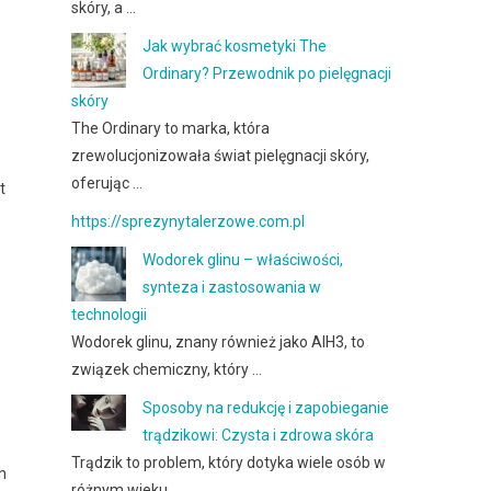
skóry, a …
Jak wybrać kosmetyki The
Ordinary? Przewodnik po pielęgnacji
skóry
The Ordinary to marka, która
zrewolucjonizowała świat pielęgnacji skóry,
oferując …
t
https://sprezynytalerzowe.com.pl
Wodorek glinu – właściwości,
synteza i zastosowania w
technologii
Wodorek glinu, znany również jako AlH3, to
związek chemiczny, który …
Sposoby na redukcję i zapobieganie
trądzikowi: Czysta i zdrowa skóra
Trądzik to problem, który dotyka wiele osób w
h
różnym wieku …