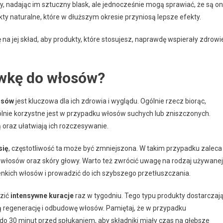
y, nadając im sztuczny blask, ale jednocześnie mogą sprawiać, że są o
ty naturalne, które w dłuższym okresie przyniosą lepsze efekty.
 jej skład, aby produkty, które stosujesz, naprawdę wspierały zdrowie
ywkę do włosów?
osów
jest kluczowa dla ich zdrowia i wyglądu. Ogólnie rzecz biorąc,
ólnie korzystne jest w przypadku włosów suchych lub zniszczonych.
oraz ułatwiają ich rozczesywanie.
się
, częstotliwość ta może być zmniejszona. W takim przypadku zaleca
ć włosów oraz skóry głowy. Warto też zwrócić uwagę na rodzaj używanej
ienkich włosów i prowadzić do ich szybszego przetłuszczania.
dzić
intensywne kuracje
raz w tygodniu. Tego typu produkty dostarczaj
regenerację i odbudowę włosów. Pamiętaj, że w przypadku
do 30 minut przed spłukaniem, aby składniki miały czas na głębsze