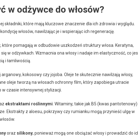
być w odżywce do włosów?
 składniki, które mają kluczowe znaczenie dla ich zdrowia i wyglądu.
ndycję włosów, nawilżając je i wspierając ich regenerację.
y
, które pomagają w odbudowie uszkodzeń struktury włosa. Keratyna,
e się w odżywkach. Wzmacnia ona włosy i nadaje im elastyczność, co jes
ą i łamliwością.
lej arganowy, kokosowy czy jojoba. Oleje te skutecznie nawilżają włosy,
ne oleje tworzą na włosach ochronny film, który zapobiega utracie
w czasie intensywnej stylizacji.
az
ekstraktami roślinnymi
. Witaminy, takie jak B5 (kwas pantotenowy)
ze. Ekstrakty z aloesu, pokrzywy czy rumianku mogą przynieść ulgę w
 włosów.
eny
oraz
silikony
, ponieważ mogą one obciążać włosy i prowadzić do ic