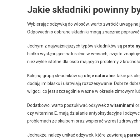
Jakie składniki powinny 
Wybierając odżywkę do włosów, warto zwrócić uwagę na jej
Odpowiednio dobrane składniki mogą znacznie poprawić ko
Jednym z najważniejszych typów składników są
protein
białko występujące naturalnie w włosach, często znajduj
niezwykle istotne dla osób mających problemy z kruchości
Kolejną grupą składników są
oleje naturalne
, takie jak o
dodają im blasku i ułatwiają rozczesywanie. Dobrze dobra
wilgoci, co jest szczególnie ważne w okresie zimowym lub 
Dodatkowo, warto poszukiwać odżywek z
witaminami
or
czy witamina E, mają działanie antyoksydacyjne i odżywc
problemach ze skalpem oraz wspierać wzrost zdrowych
Jednakże, należy unikać odżywek, które zawierają
parab