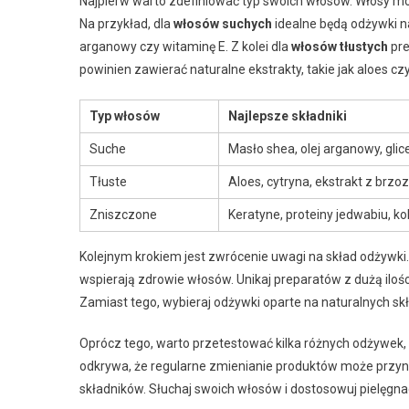
Najpierw warto zdefiniować typ swoich włosów. Włosy mog
Na przykład, dla
włosów suchych
idealne będą odżywki naw
arganowy czy witaminę E. Z kolei dla
włosów tłustych
pre
powinien zawierać naturalne ekstrakty, takie jak aloes c
Typ włosów
Najlepsze składniki
Suche
Masło shea, olej arganowy, glic
Tłuste
Aloes, cytryna, ekstrakt z brzo
Zniszczone
Keratyne, proteiny jedwabiu, k
Kolejnym krokiem jest zwrócenie uwagi na skład odżywki.
wspierają zdrowie włosów. Unikaj preparatów z dużą iloś
Zamiast tego, wybieraj odżywki oparte na naturalnych sk
Oprócz tego, warto przetestować kilka różnych odżywek, a
odkrywa, że regularne zmienianie produktów może przyni
składników. Słuchaj swoich włosów i dostosowuj pielęgnac