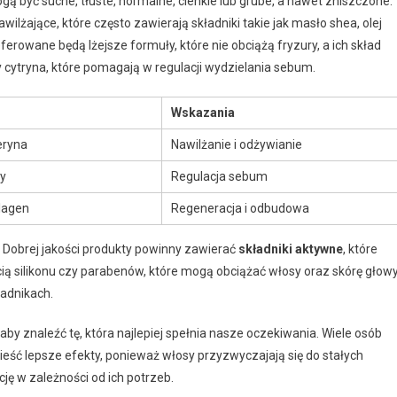
ą być suche, tłuste, normalne, cienkie lub grube, a nawet zniszczone.
ilżające, które często zawierają składniki takie jak masło shea, olej
ferowane będą lżejsze formuły, które nie obciążą fryzury, a ich skład
zy cytryna, które pomagają w regulacji wydzielania sebum.
Wskazania
eryna
Nawilżanie i odżywianie
zy
Regulacja sebum
olagen
Regeneracja i odbudowa
 Dobrej jakości produkty powinny zawierać
składniki aktywne
, które
cią silikonu czy parabenów, które mogą obciążać włosy oraz skórę głowy
ładnikach.
by znaleźć tę, która najlepiej spełnia nasze oczekiwania. Wiele osób
eść lepsze efekty, ponieważ włosy przyzwyczajają się do stałych
ję w zależności od ich potrzeb.