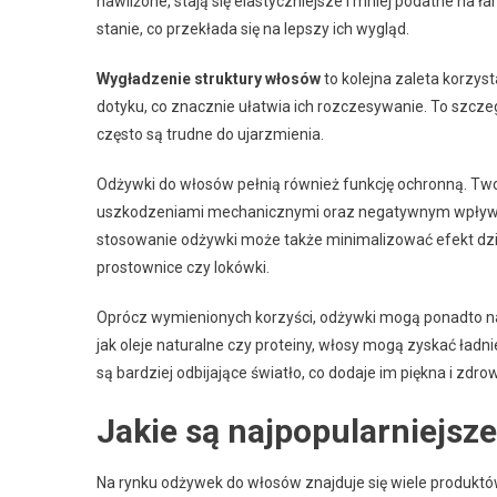
nawilżone, stają się elastyczniejsze i mniej podatne na ł
stanie, co przekłada się na lepszy ich wygląd.
Wygładzenie struktury włosów
to kolejna zaleta korzyst
dotyku, co znacznie ułatwia ich rozczesywanie. To szczeg
często są trudne do ujarzmienia.
Odżywki do włosów pełnią również funkcję ochronną. Two
uszkodzeniami mechanicznymi oraz negatywnym wpływem 
stosowanie odżywki może także minimalizować efekt dział
prostownice czy lokówki.
Oprócz wymienionych korzyści, odżywki mogą ponadto
jak oleje naturalne czy proteiny, włosy mogą zyskać ładn
są bardziej odbijające światło, co dodaje im piękna i zdr
Jakie są najpopularniejsz
Na rynku odżywek do włosów znajduje się wiele produktów