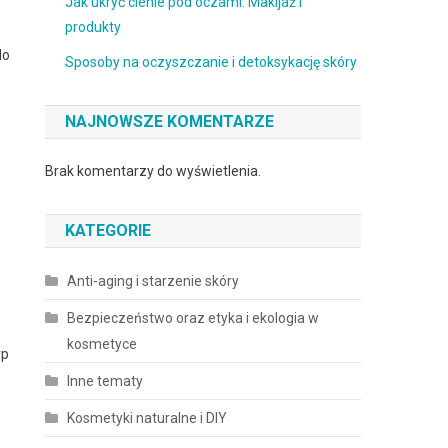
Jak ukryć cienie pod oczami: Makijaż i
produkty
do
Sposoby na oczyszczanie i detoksykację skóry
NAJNOWSZE KOMENTARZE
Brak komentarzy do wyświetlenia.
KATEGORIE
Anti-aging i starzenie skóry
Bezpieczeństwo oraz etyka i ekologia w
kosmetyce
yp
Inne tematy
Kosmetyki naturalne i DIY