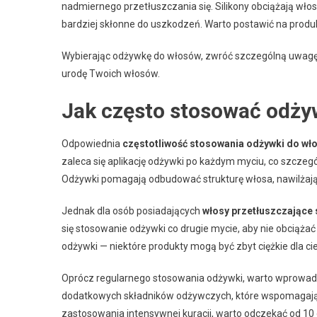
nadmiernego przetłuszczania się. Silikony obciążają włos
bardziej skłonne do uszkodzeń. Warto postawić na produk
Wybierając odżywkę do włosów, zwróć szczególną uwagę na
urodę Twoich włosów.
Jak często stosować odż
Odpowiednia
częstotliwość stosowania odżywki do wł
zaleca się aplikację odżywki po każdym myciu, co szczeg
Odżywki pomagają odbudować strukturę włosa, nawilżają 
Jednak dla osób posiadających
włosy przetłuszczające 
się stosowanie odżywki co drugie mycie, aby nie obciąża
odżywki — niektóre produkty mogą być zbyt ciężkie dla c
Oprócz regularnego stosowania odżywki, warto wprowa
dodatkowych składników odżywczych, które wspomagają 
zastosowania intensywnej kuracji, warto odczekać od 10 