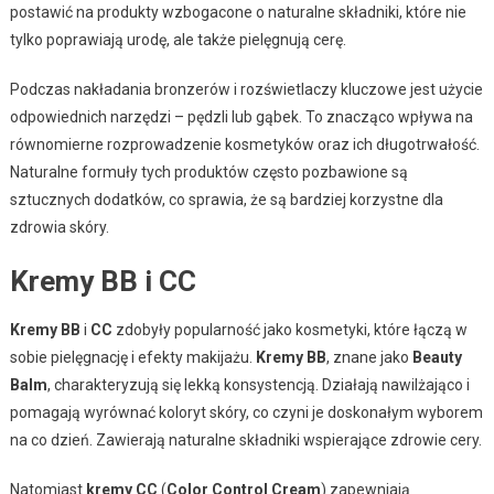
postawić na produkty wzbogacone o naturalne składniki, które nie
tylko poprawiają urodę, ale także pielęgnują cerę.
Podczas nakładania bronzerów i rozświetlaczy kluczowe jest użycie
odpowiednich narzędzi – pędzli lub gąbek. To znacząco wpływa na
równomierne rozprowadzenie kosmetyków oraz ich długotrwałość.
Naturalne formuły tych produktów często pozbawione są
sztucznych dodatków, co sprawia, że są bardziej korzystne dla
zdrowia skóry.
Kremy BB i CC
Kremy BB
i
CC
zdobyły popularność jako kosmetyki, które łączą w
sobie pielęgnację i efekty makijażu.
Kremy BB
, znane jako
Beauty
Balm
, charakteryzują się lekką konsystencją. Działają nawilżająco i
pomagają wyrównać koloryt skóry, co czyni je doskonałym wyborem
na co dzień. Zawierają naturalne składniki wspierające zdrowie cery.
Natomiast
kremy CC
(
Color Control Cream
) zapewniają