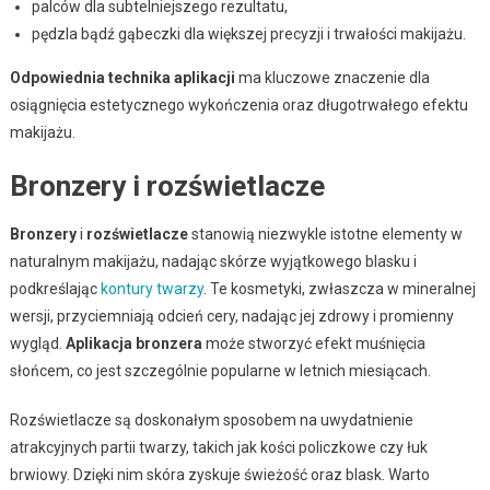
palców dla subtelniejszego rezultatu,
pędzla bądź gąbeczki dla większej precyzji i trwałości makijażu.
Odpowiednia technika aplikacji
ma kluczowe znaczenie dla
osiągnięcia estetycznego wykończenia oraz długotrwałego efektu
makijażu.
Bronzery i rozświetlacze
Bronzery
i
rozświetlacze
stanowią niezwykle istotne elementy w
naturalnym makijażu, nadając skórze wyjątkowego blasku i
podkreślając
kontury twarzy
. Te kosmetyki, zwłaszcza w mineralnej
wersji, przyciemniają odcień cery, nadając jej zdrowy i promienny
wygląd.
Aplikacja bronzera
może stworzyć efekt muśnięcia
słońcem, co jest szczególnie popularne w letnich miesiącach.
Rozświetlacze są doskonałym sposobem na uwydatnienie
atrakcyjnych partii twarzy, takich jak kości policzkowe czy łuk
brwiowy. Dzięki nim skóra zyskuje świeżość oraz blask. Warto