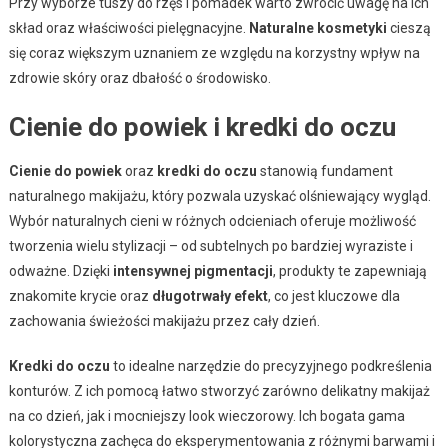
Przy wyborze tuszy do rzęs i pomadek warto zwrócić uwagę na ich
skład oraz właściwości pielęgnacyjne.
Naturalne kosmetyki
cieszą
się coraz większym uznaniem ze względu na korzystny wpływ na
zdrowie skóry oraz dbałość o środowisko.
Cienie do powiek i kredki do oczu
Cienie do powiek
oraz
kredki do oczu
stanowią fundament
naturalnego makijażu, który pozwala uzyskać olśniewający wygląd.
Wybór naturalnych cieni w różnych odcieniach oferuje możliwość
tworzenia wielu stylizacji – od subtelnych po bardziej wyraziste i
odważne. Dzięki
intensywnej pigmentacji
, produkty te zapewniają
znakomite krycie oraz
długotrwały efekt
, co jest kluczowe dla
zachowania świeżości makijażu przez cały dzień.
Kredki do oczu
to idealne narzędzie do precyzyjnego podkreślenia
konturów. Z ich pomocą łatwo stworzyć zarówno delikatny makijaż
na co dzień, jak i mocniejszy look wieczorowy. Ich bogata gama
kolorystyczna zachęca do eksperymentowania z różnymi barwami i