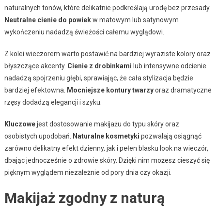
naturalnych tonów, które delikatnie podkreślają urodę bez przesady.
Neutralne cienie do powiek
w matowym lub satynowym
wykończeniu nadadzą świeżości całemu wyglądowi.
Z kolei wieczorem warto postawić na bardziej wyraziste kolory oraz
błyszczące akcenty.
Cienie z drobinkami
lub intensywne odcienie
nadadzą spojrzeniu głębi, sprawiając, że cała stylizacja będzie
bardziej efektowna.
Mocniejsze kontury twarzy
oraz dramatyczne
rzęsy dodadzą elegancji i szyku.
Kluczowe
jest dostosowanie makijażu do typu skóry oraz
osobistych upodobań.
Naturalne kosmetyki
pozwalają osiągnąć
zarówno delikatny efekt dzienny, jak i pełen blasku look na wieczór,
dbając jednocześnie o zdrowie skóry. Dzięki nim możesz cieszyć się
pięknym wyglądem niezależnie od pory dnia czy okazji.
Makijaż zgodny z naturą