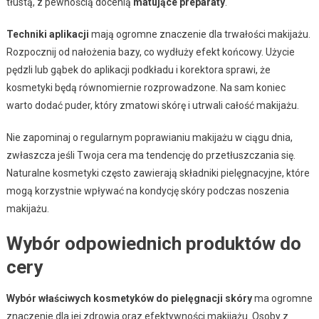
tłustą, z pewnością docenią
matujące preparaty
.
Techniki aplikacji
mają ogromne znaczenie dla trwałości makijażu.
Rozpocznij od nałożenia bazy, co wydłuży efekt końcowy. Użycie
pędzli lub gąbek do aplikacji podkładu i korektora sprawi, że
kosmetyki będą równomiernie rozprowadzone. Na sam koniec
warto dodać puder, który zmatowi skórę i utrwali całość makijażu.
Nie zapominaj o regularnym poprawianiu makijażu w ciągu dnia,
zwłaszcza jeśli Twoja cera ma tendencję do przetłuszczania się.
Naturalne kosmetyki często zawierają składniki pielęgnacyjne, które
mogą korzystnie wpływać na kondycję skóry podczas noszenia
makijażu.
Wybór odpowiednich produktów do
cery
Wybór właściwych kosmetyków do pielęgnacji skóry
ma ogromne
znaczenie dla jej zdrowia oraz efektywności makijażu. Osoby z