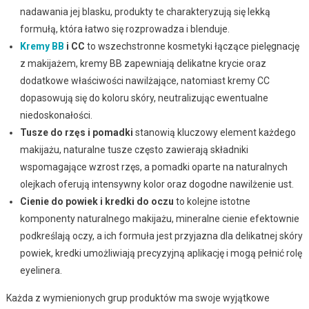
nadawania jej blasku, produkty te charakteryzują się lekką
formułą, która łatwo się rozprowadza i blenduje.
Kremy BB
i CC
to wszechstronne kosmetyki łączące pielęgnację
z makijażem, kremy BB zapewniają delikatne krycie oraz
dodatkowe właściwości nawilżające, natomiast kremy CC
dopasowują się do koloru skóry, neutralizując ewentualne
niedoskonałości.
Tusze do rzęs i pomadki
stanowią kluczowy element każdego
makijażu, naturalne tusze często zawierają składniki
wspomagające wzrost rzęs, a pomadki oparte na naturalnych
olejkach oferują intensywny kolor oraz dogodne nawilżenie ust.
Cienie do powiek i kredki do oczu
to kolejne istotne
komponenty naturalnego makijażu, mineralne cienie efektownie
podkreślają oczy, a ich formuła jest przyjazna dla delikatnej skóry
powiek, kredki umożliwiają precyzyjną aplikację i mogą pełnić rolę
eyelinera.
Każda z wymienionych grup produktów ma swoje wyjątkowe