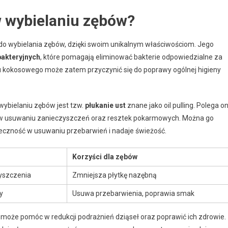
w wybielaniu zębów?
 do wybielania zębów, dzięki swoim unikalnym właściwościom. Jego
bakteryjnych
, które pomagają eliminować bakterie odpowiedzialne za
u kokosowego może zatem przyczynić się do poprawy ogólnej higieny
ybielaniu zębów jest tzw.
płukanie ust
znane jako oil pulling. Polega o
ga w usuwaniu zanieczyszczeń oraz resztek pokarmowych. Można go
eczność w usuwaniu przebarwień i nadaje świeżość.
Korzyści dla zębów
zyszczenia
Zmniejsza płytkę nazębną
y
Usuwa przebarwienia, poprawia smak
o może pomóc w redukcji podrażnień dziąseł oraz poprawić ich zdrowie.