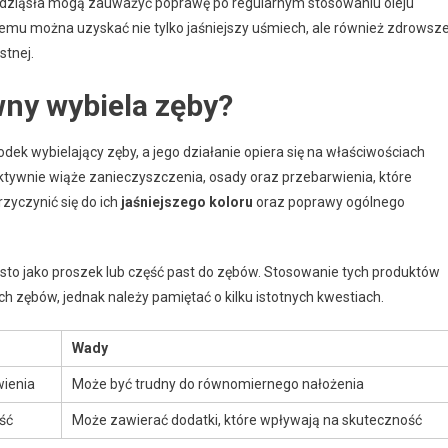
e dziąsła mogą zauważyć poprawę po regularnym stosowaniu oleju
 temu można uzyskać nie tylko jaśniejszy uśmiech, ale również zdrowsz
stnej.
wny wybiela zęby?
odek wybielający zęby, a jego działanie opiera się na właściwościach
ektywnie wiąże zanieczyszczenia, osady oraz przebarwienia, które
zyczynić się do ich
jaśniejszego koloru
oraz poprawy ogólnego
to jako proszek lub część past do zębów. Stosowanie tych produktów
zębów, jednak należy pamiętać o kilku istotnych kwestiach.
Wady
wienia
Może być trudny do równomiernego nałożenia
ść
Może zawierać dodatki, które wpływają na skuteczność