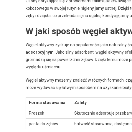
Osoby borykające się z problemami takimi jak krwawiąc
kokosowego w swojej rutynie higieny jamy ustnej. Dzięki
zęby i dziąsła, co przekłada się na ogólną kondycję jamy u
W jaki sposób węgiel akty
Węgiel aktywny zyskuje na popularności jako naturalny śr
adsorpcyjnym
. Jako silny adsorbent, węgiel aktywny ef
gromadzą się na powierzchni zębów. Dzięki temu może pr
wyglądu uśmiechu.
Węgiel aktywny możemy znaleźć w różnych formach, częs
może wydawać się łatwym sposobem na uzyskanie białych 
Forma stosowania
Zalety
Proszek
Skutecznie adsorbuje przebar
pasta do zębów
Łatwość stosowania, dostępno