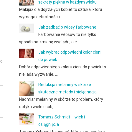
sekrety piękna w każdym wieku
Makijaż dla dojrzałych kobiet to sztuka, która
wymaga delikatności i …
Jak zadbać o włosy farbowane
Farbowanie włosów to nie tylko
sposób na zmianę wyglądu, ale …
Jak wybrać odpowiedni kolor cieni
do powiek
no
Dobór odpowiedniego koloru cieni do powiek to
nie lada wyzwanie, …
Redukcja melaniny w skórze:
skuteczne metody i pielęgnacja
Nadmiar melaniny w skórze to problem, który
dotyka wiele osób, …
Tomasz Schmidt – wiek i
osiągnięcia
Tomasz Schmidt to postać, która z pewnością