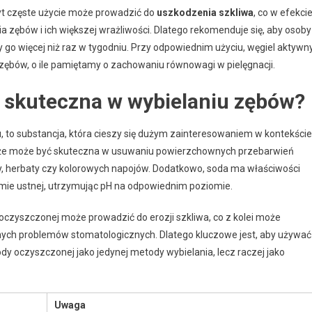
yt częste użycie może prowadzić do
uszkodzenia szkliwa
, co w efekci
a zębów i ich większej wrażliwości. Dlatego rekomenduje się, aby osoby
y go więcej niż raz w tygodniu. Przy odpowiednim użyciu, węgiel aktywn
ębów, o ile pamiętamy o zachowaniu równowagi w pielęgnacji.
t skuteczna w wybielaniu zębów?
 to substancja, która cieszy się dużym zainteresowaniem w kontekście
ją, że może być skuteczna w usuwaniu powierzchownych przebarwień
y, herbaty czy kolorowych napojów. Dodatkowo, soda ma właściwości
amie ustnej, utrzymując pH na odpowiednim poziomie.
czyszczonej może prowadzić do erozji szkliwa, co z kolei może
nnych problemów stomatologicznych. Dlatego kluczowe jest, aby używać
ody oczyszczonej jako jedynej metody wybielania, lecz raczej jako
Uwaga