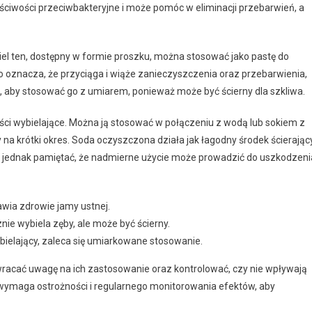
ściwości przeciwbakteryjne i może pomóc w eliminacji przebarwień, a
iel ten, dostępny w formie proszku, można stosować jako pastę do
 co oznacza, że przyciąga i wiąże zanieczyszczenia oraz przebarwienia,
, aby stosować go z umiarem, ponieważ może być ścierny dla szkliwa.
ści wybielające. Można ją stosować w połączeniu z wodą lub sokiem z
 na krótki okres. Soda oczyszczona działa jak łagodny środek ścierający
y jednak pamiętać, że nadmierne użycie może prowadzić do uszkodzeni
awia zdrowie jamy ustnej.
ie wybiela zęby, ale może być ścierny.
ybielający, zaleca się umiarkowane stosowanie.
racać uwagę na ich zastosowanie oraz kontrolować, czy nie wpływają
wymaga ostrożności i regularnego monitorowania efektów, aby