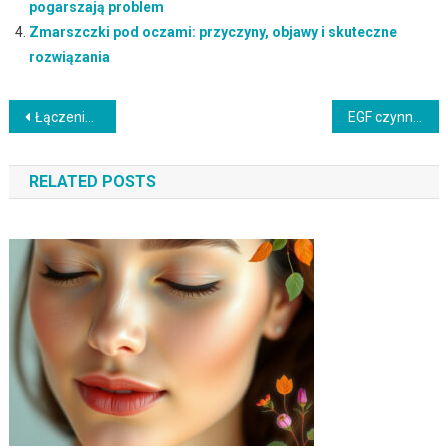
pogarszają problem
Zmarszczki pod oczami: przyczyny, objawy i skuteczne
rozwiązania
Nawigacja
Łączenie składników na przebarwienia: najczęstsze błędy, które pogarszają problem
EGF czynniki wzrostu w kosmetykach w domowej pielęgnacji: najlepsze składniki i rutyna
wpisu
RELATED POSTS