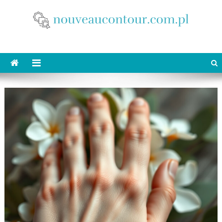
Skip
to
content
nouveaucontour.com.pl
makijaż Poznań