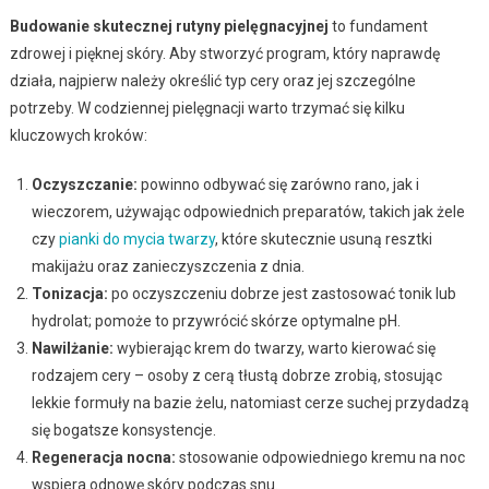
Budowanie skutecznej rutyny pielęgnacyjnej
to fundament
zdrowej i pięknej skóry. Aby stworzyć program, który naprawdę
działa, najpierw należy określić typ cery oraz jej szczególne
potrzeby. W codziennej pielęgnacji warto trzymać się kilku
kluczowych kroków:
Oczyszczanie:
powinno odbywać się zarówno rano, jak i
wieczorem, używając odpowiednich preparatów, takich jak żele
czy
pianki do mycia twarzy
, które skutecznie usuną resztki
makijażu oraz zanieczyszczenia z dnia.
Tonizacja:
po oczyszczeniu dobrze jest zastosować tonik lub
hydrolat; pomoże to przywrócić skórze optymalne pH.
Nawilżanie:
wybierając krem do twarzy, warto kierować się
rodzajem cery – osoby z cerą tłustą dobrze zrobią, stosując
lekkie formuły na bazie żelu, natomiast cerze suchej przydadzą
się bogatsze konsystencje.
Regeneracja nocna:
stosowanie odpowiedniego kremu na noc
wspiera odnowę skóry podczas snu.