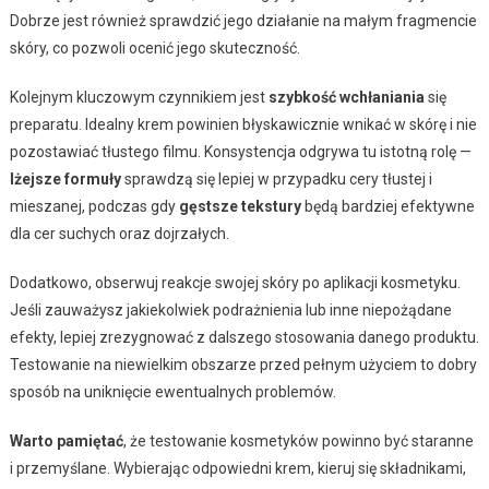
Dobrze jest również sprawdzić jego działanie na małym fragmencie
skóry, co pozwoli ocenić jego skuteczność.
Kolejnym kluczowym czynnikiem jest
szybkość wchłaniania
się
preparatu. Idealny krem powinien błyskawicznie wnikać w skórę i nie
pozostawiać tłustego filmu. Konsystencja odgrywa tu istotną rolę —
lżejsze formuły
sprawdzą się lepiej w przypadku cery tłustej i
mieszanej, podczas gdy
gęstsze tekstury
będą bardziej efektywne
dla cer suchych oraz dojrzałych.
Dodatkowo, obserwuj reakcje swojej skóry po aplikacji kosmetyku.
Jeśli zauważysz jakiekolwiek podrażnienia lub inne niepożądane
efekty, lepiej zrezygnować z dalszego stosowania danego produktu.
Testowanie na niewielkim obszarze przed pełnym użyciem to dobry
sposób na uniknięcie ewentualnych problemów.
Warto pamiętać
, że testowanie kosmetyków powinno być staranne
i przemyślane. Wybierając odpowiedni krem, kieruj się składnikami,