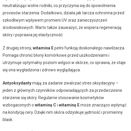
neutralizując wolne rodniki, co przyczynia się do spowolnienia
procesów starzenia. Dodatkowo, działa jak tarcza ochronna przed
szkodliwym wpływem promieni UV oraz zanieczyszczeń
środowiskowych. Warto także zauważyć, że wspiera regenerację
skóry i poprawia jej elastyczność.
Z drugiej strony,
witamina E
pełni funkcję doskonałego nawilżacza.
Pomaga chronić błony komórkowe przed uszkodzeniami i
utrzymuje optymalny poziom wilgoci w skórze, co sprawia, że staje
się ona wygładzona i zdrowo wyglądająca.
Antyoksydanty
mają za zadanie zwalczać stres oksydacyjny –
jeden z głównych czynników odpowiadających za przedwczesne
starzenie się skóry. Regularne stosowanie kosmetyków
wzbogaconych o
witaminę C
i
witaminę E
może znacząco wpłynąć
na kondycję cery. Dzięki nim skóra odzyskuje jędrność i promienny
blask.