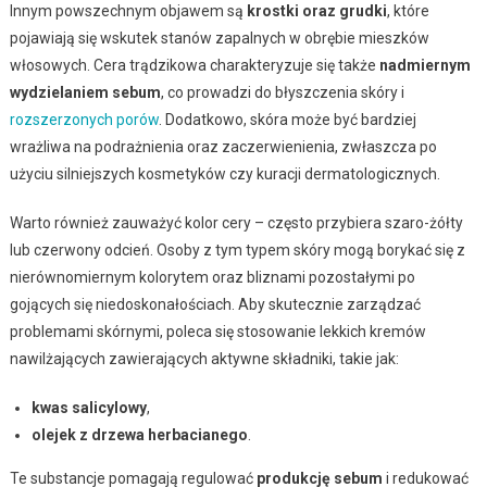
Innym powszechnym objawem są
krostki oraz grudki
, które
pojawiają się wskutek stanów zapalnych w obrębie mieszków
włosowych. Cera trądzikowa charakteryzuje się także
nadmiernym
wydzielaniem sebum
, co prowadzi do błyszczenia skóry i
rozszerzonych porów
. Dodatkowo, skóra może być bardziej
wrażliwa na podrażnienia oraz zaczerwienienia, zwłaszcza po
użyciu silniejszych kosmetyków czy kuracji dermatologicznych.
Warto również zauważyć kolor cery – często przybiera szaro-żółty
lub czerwony odcień. Osoby z tym typem skóry mogą borykać się z
nierównomiernym kolorytem oraz bliznami pozostałymi po
gojących się niedoskonałościach. Aby skutecznie zarządzać
problemami skórnymi, poleca się stosowanie lekkich kremów
nawilżających zawierających aktywne składniki, takie jak:
kwas salicylowy
,
olejek z drzewa herbacianego
.
Te substancje pomagają regulować
produkcję sebum
i redukować