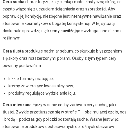
Cera sucha
charakteryzuje się cienką i mało elastyczną skórą, co
często wiąże się z uczuciem ściągnięcia oraz szorstkości. Aby
poprawić jej kondycję, niezbędne jest intensywne nawilżanie oraz
stosowanie kosmetyków o bogatej konsystencji. W tej sytuacji
doskonale sprawdzą się
kremy nawilżające
wzbogacone olejami
roślinnymi.
Cera tłusta
produkuje nadmiar sebum, co skutkuje błyszczeniem
się skóry oraz rozszerzonymi porami. Osoby z tym typem cery
powinny postawić na:
lekkie formuły matujące,
kremy zawierające kwas salicylowy,
produkty regulujące wydzielanie łoju.
Cera mieszana
łączy w sobie cechy zarówno cery suchej, jak i
tłustej. Zwykle przetłuszcza się w strefie T – obejmującej czoło, nos
i brodę – podczas gdy policzki pozostają suche. Ważne jest więc
stosowanie produktów dostosowanych do różnych obszarów