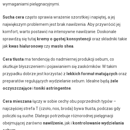
wymaganiami pielęgnacyjnymi.
Sucha cera
często sprawia wrażenie szorstkiej i napiętej, a jej
największym problemem jest brak nawilżenia. Aby przywrócić jej
komfort, warto postawić na intensywne nawilżanie. Doskonale
sprawdzą się tutaj
kremy o gęstej konsystencji
oraz składniki takie
jak
kwas hialuronowy
czy
masło shea
.
Cera tłusta
ma tendencję do nadmiernej produkcji sebum, co
skutkuje błyszczeniem i pojawianiem się zaskórników. W takim
przypadku dobrze jest korzystać z
lekkich formuł matujących
oraz
preparatów regulujących wydzielanie sebum. Idealne będą
żele
oczyszczające
i
toniki astringentne
.
Cera mieszana
łączy w sobie cechy obu poprzednich typów –
najczęściej strefa T (czoło, nos, broda) bywa tłusta, podczas gdy
policzki są suche. Dlatego potrzebuje różnorodnej pielęgnacji
obejmującej zarówno
nawilżenie
, jak i
kontrolowanie wydzielania