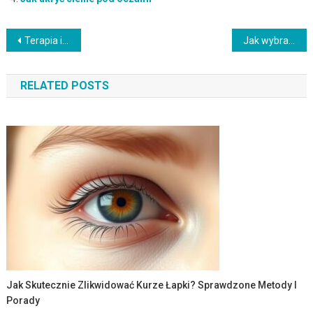
Nawigacja
Terapia izotretynoiną w leczeniu trądziku: co warto wiedzieć?
Jak wybrać najlepszą pastę do zębów? Przewodnik po rodzajach i składzie
wpisu
RELATED POSTS
Jak Skutecznie Zlikwidować Kurze Łapki? Sprawdzone Metody I
Porady