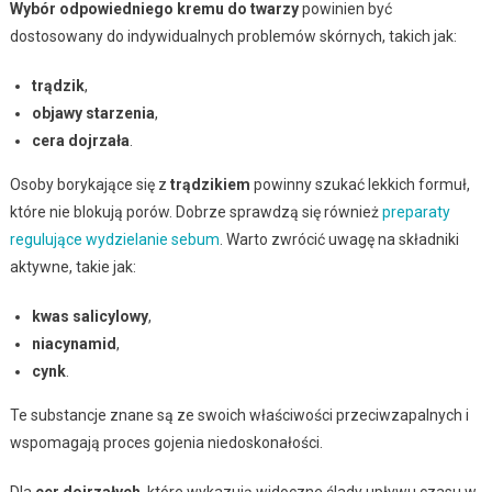
Wybór odpowiedniego kremu do twarzy
powinien być
dostosowany do indywidualnych problemów skórnych, takich jak:
trądzik
,
objawy starzenia
,
cera dojrzała
.
Osoby borykające się z
trądzikiem
powinny szukać lekkich formuł,
które nie blokują porów. Dobrze sprawdzą się również
preparaty
regulujące wydzielanie sebum
. Warto zwrócić uwagę na składniki
aktywne, takie jak:
kwas salicylowy
,
niacynamid
,
cynk
.
Te substancje znane są ze swoich właściwości przeciwzapalnych i
wspomagają proces gojenia niedoskonałości.
Dla
cer dojrzałych
, które wykazują widoczne ślady upływu czasu w