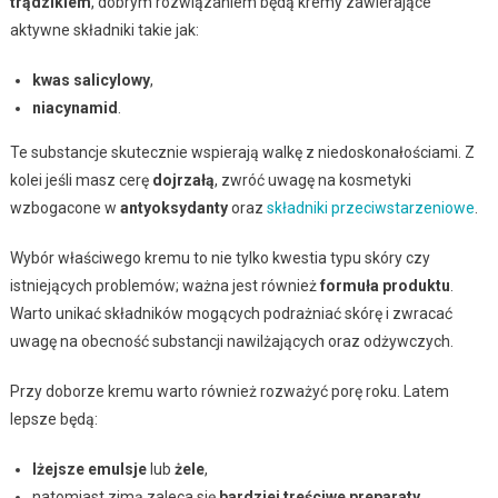
trądzikiem
, dobrym rozwiązaniem będą kremy zawierające
aktywne składniki takie jak:
kwas salicylowy
,
niacynamid
.
Te substancje skutecznie wspierają walkę z niedoskonałościami. Z
kolei jeśli masz cerę
dojrzałą
, zwróć uwagę na kosmetyki
wzbogacone w
antyoksydanty
oraz
składniki przeciwstarzeniowe
.
Wybór właściwego kremu to nie tylko kwestia typu skóry czy
istniejących problemów; ważna jest również
formuła produktu
.
Warto unikać składników mogących podrażniać skórę i zwracać
uwagę na obecność substancji nawilżających oraz odżywczych.
Przy doborze kremu warto również rozważyć porę roku. Latem
lepsze będą:
lżejsze emulsje
lub
żele
,
natomiast zimą zaleca się
bardziej treściwe preparaty