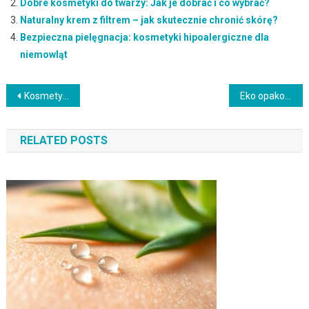
Dobre kosmetyki do twarzy: Jak je dobrać i co wybrać?
Naturalny krem z filtrem – jak skutecznie chronić skórę?
Bezpieczna pielęgnacja: kosmetyki hipoalergiczne dla
niemowląt
Nawigacja
Kosmetyki dla 20-latek: pielęgnacja skóry, składniki i porady
Eko opakowania na kosmetyki – zalety, rodzaje i trendy ekologiczne
wpisu
RELATED POSTS