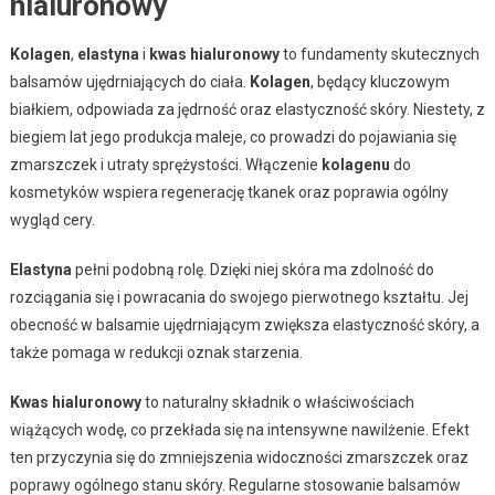
hialuronowy
Kolagen
,
elastyna
i
kwas hialuronowy
to fundamenty skutecznych
balsamów ujędrniających do ciała.
Kolagen
, będący kluczowym
białkiem, odpowiada za jędrność oraz elastyczność skóry. Niestety, z
biegiem lat jego produkcja maleje, co prowadzi do pojawiania się
zmarszczek i utraty sprężystości. Włączenie
kolagenu
do
kosmetyków wspiera regenerację tkanek oraz poprawia ogólny
wygląd cery.
Elastyna
pełni podobną rolę. Dzięki niej skóra ma zdolność do
rozciągania się i powracania do swojego pierwotnego kształtu. Jej
obecność w balsamie ujędrniającym zwiększa elastyczność skóry, a
także pomaga w redukcji oznak starzenia.
Kwas hialuronowy
to naturalny składnik o właściwościach
wiążących wodę, co przekłada się na intensywne nawilżenie. Efekt
ten przyczynia się do zmniejszenia widoczności zmarszczek oraz
poprawy ogólnego stanu skóry. Regularne stosowanie balsamów