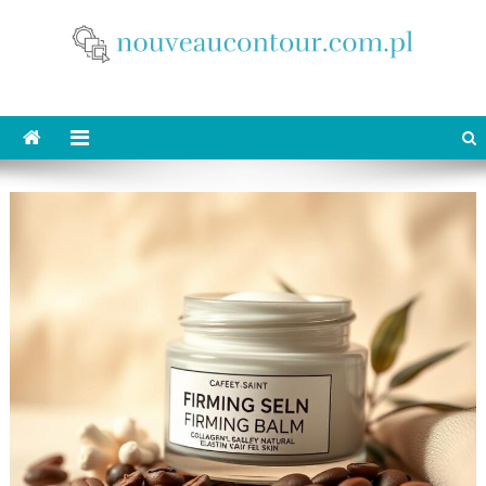
Skip
to
content
nouveaucontour.com.pl
makijaż Poznań