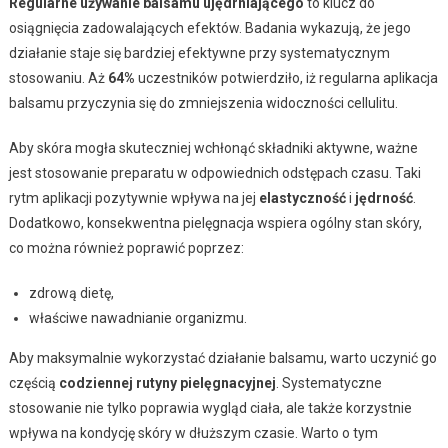
Regularne używanie balsamu ujędrniającego
to klucz do
osiągnięcia zadowalających efektów. Badania wykazują, że jego
działanie staje się bardziej efektywne przy systematycznym
stosowaniu. Aż
64%
uczestników potwierdziło, iż regularna aplikacja
balsamu przyczynia się do zmniejszenia widoczności cellulitu.
Aby skóra mogła skuteczniej wchłonąć składniki aktywne, ważne
jest stosowanie preparatu w odpowiednich odstępach czasu. Taki
rytm aplikacji pozytywnie wpływa na jej
elastyczność
i
jędrność
.
Dodatkowo, konsekwentna pielęgnacja wspiera ogólny stan skóry,
co można również poprawić poprzez:
zdrową dietę,
właściwe nawadnianie organizmu.
Aby maksymalnie wykorzystać działanie balsamu, warto uczynić go
częścią
codziennej rutyny pielęgnacyjnej
. Systematyczne
stosowanie nie tylko poprawia wygląd ciała, ale także korzystnie
wpływa na kondycję skóry w dłuższym czasie. Warto o tym