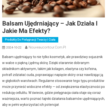
Balsam Ujędrniający – Jak Działa I
Jakie Ma Efekty?
Produkty Do Pielęgnacji Twarzy I Ciała
Nouveaucontour.com.pl
2024-10-22
Balsam ujędrniający to nie tylko kosmetyk, ale prawdziwy sojusznik
w walce o piękną i jędrną skórę. Dzięki starannie dobranym
składnikom aktywnym, takim jak kolagen, elastyna czy kofeina,
potrafi zdziałać cuda, poprawiając napięcie skóry oraz nawilżając ją
w głębokich warstwach. Regularne stosowanie tego typu produktów
może przynieść widoczne efekty — od zwiększenia elastyczności po
redukcję cellulitu. W świecie, gdzie pielęgnacja ciała staje się coraz
ważniejsza, warto poznać tajniki działania balsamów ujędrniających,
aby w pełni wykorzystać ich potencjał.