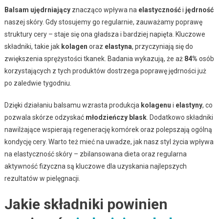
Balsam ujędrniający
znacząco wpływa na
elastyczność
i
jędrność
naszej skóry. Gdy stosujemy go regularnie, zauważamy poprawę
struktury cery – staje się ona gładsza i bardziej napięta. Kluczowe
składniki, takie jak
kolagen
oraz
elastyna
, przyczyniają się do
zwiększenia sprężystości tkanek. Badania wykazują, że aż
84%
osób
korzystających z tych produktów dostrzega poprawę jędrności już
po zaledwie tygodniu.
Dzięki działaniu balsamu wzrasta produkcja
kolagenu
i
elastyny
, co
pozwala skórze odzyskać
młodzieńczy blask
. Dodatkowo składniki
nawilżające wspierają regenerację komórek oraz polepszają ogólną
kondycję cery. Warto też mieć na uwadze, jak nasz styl życia wpływa
na elastyczność skóry – zbilansowana dieta oraz regularna
aktywność fizyczna są kluczowe dla uzyskania najlepszych
rezultatów w pielęgnacji.
Jakie składniki powinien