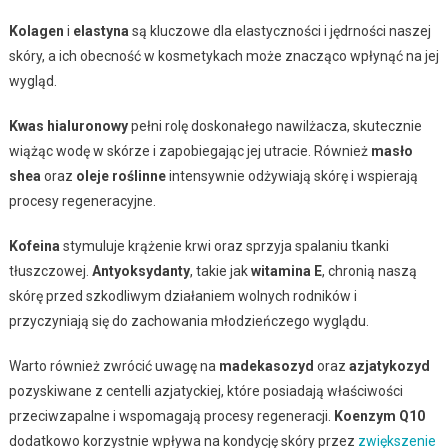
Kolagen
i
elastyna
są kluczowe dla elastyczności i jędrności naszej
skóry, a ich obecność w kosmetykach może znacząco wpłynąć na jej
wygląd.
Kwas hialuronowy
pełni rolę doskonałego nawilżacza, skutecznie
wiążąc wodę w skórze i zapobiegając jej utracie. Również
masło
shea
oraz
oleje roślinne
intensywnie odżywiają skórę i wspierają
procesy regeneracyjne.
Kofeina
stymuluje krążenie krwi oraz sprzyja spalaniu tkanki
tłuszczowej.
Antyoksydanty
, takie jak
witamina E
, chronią naszą
skórę przed szkodliwym działaniem wolnych rodników i
przyczyniają się do zachowania młodzieńczego wyglądu.
Warto również zwrócić uwagę na
madekasozyd
oraz
azjatykozyd
pozyskiwane z centelli azjatyckiej, które posiadają właściwości
przeciwzapalne i wspomagają procesy regeneracji.
Koenzym Q10
dodatkowo korzystnie wpływa na kondycję skóry przez
zwiększenie