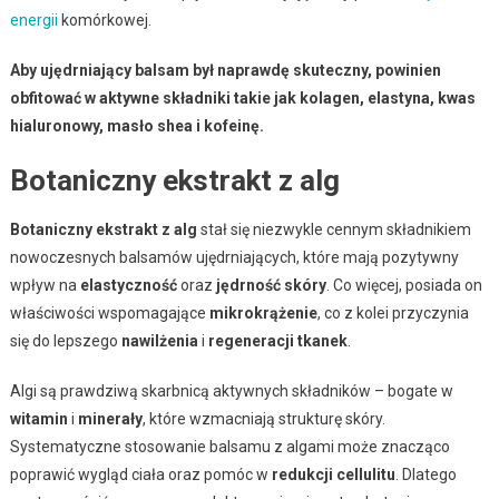
energii
komórkowej.
Aby ujędrniający balsam był naprawdę skuteczny, powinien
obfitować w aktywne składniki takie jak kolagen, elastyna, kwas
hialuronowy, masło shea i kofeinę.
Botaniczny ekstrakt z alg
Botaniczny ekstrakt z alg
stał się niezwykle cennym składnikiem
nowoczesnych balsamów ujędrniających, które mają pozytywny
wpływ na
elastyczność
oraz
jędrność skóry
. Co więcej, posiada on
właściwości wspomagające
mikrokrążenie
, co z kolei przyczynia
się do lepszego
nawilżenia
i
regeneracji tkanek
.
Algi są prawdziwą skarbnicą aktywnych składników – bogate w
witamin
i
minerały
, które wzmacniają strukturę skóry.
Systematyczne stosowanie balsamu z algami może znacząco
poprawić wygląd ciała oraz pomóc w
redukcji cellulitu
. Dlatego