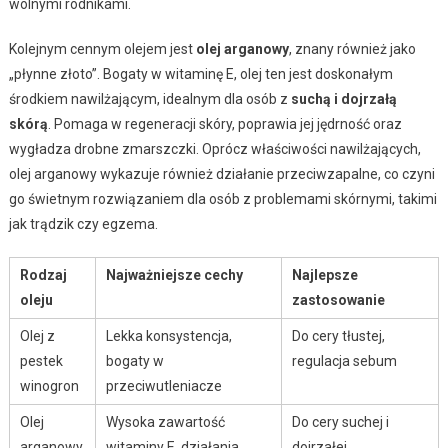
wolnymi rodnikami.
Kolejnym cennym olejem jest
olej arganowy
, znany również jako
„płynne złoto”. Bogaty w witaminę E, olej ten jest doskonałym
środkiem nawilżającym, idealnym dla osób z
suchą i dojrzałą
skórą
. Pomaga w regeneracji skóry, poprawia jej jędrność oraz
wygładza drobne zmarszczki. Oprócz właściwości nawilżających,
olej arganowy wykazuje również działanie przeciwzapalne, co czyni
go świetnym rozwiązaniem dla osób z problemami skórnymi, takimi
jak trądzik czy egzema.
Rodzaj
Najważniejsze cechy
Najlepsze
oleju
zastosowanie
Olej z
Lekka konsystencja,
Do cery tłustej,
pestek
bogaty w
regulacja sebum
winogron
przeciwutleniacze
Olej
Wysoka zawartość
Do cery suchej i
arganowy
witaminy E, działania
dojrzałej,