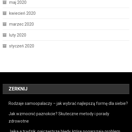
maj 2020
kwiecień 2020
marzec 2020
luty 2020
styczeń 2020
ZERKNIJ
Rodzaje samoopalaczy – jak wybrać najlepszą formę dla siebie?
Jak wzmocnić paznokcie? Skuteczne metody i porady
zdrowotne
Jajka a trądzik: najczęstsze błędy, które pogarszają problem