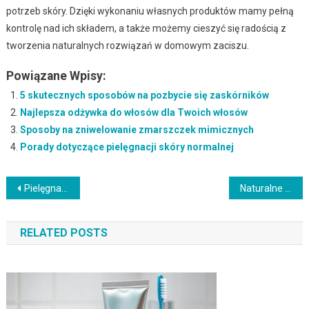
potrzeb skóry. Dzięki wykonaniu własnych produktów mamy pełną
kontrolę nad ich składem, a także możemy cieszyć się radością z
tworzenia naturalnych rozwiązań w domowym zaciszu.
Powiązane Wpisy:
5 skutecznych sposobów na pozbycie się zaskórników
Najlepsza odżywka do włosów dla Twoich włosów
Sposoby na zniwelowanie zmarszczek mimicznych
Porady dotyczące pielęgnacji skóry normalnej
Nawigacja
Pielęgnacja ciała w domu: DIY kosmetyki
Naturalne metody walki z cellulitem
wpisu
RELATED POSTS