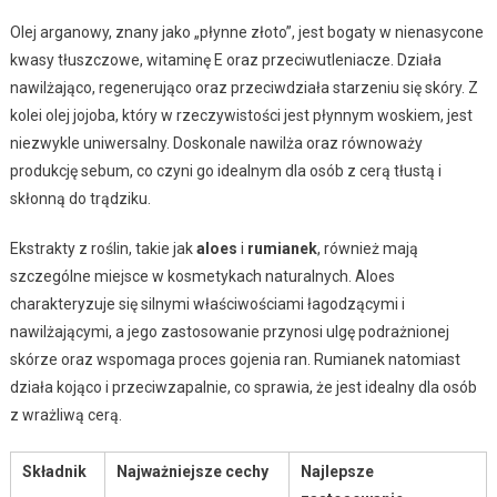
Olej arganowy, znany jako „płynne złoto”, jest bogaty w nienasycone
kwasy tłuszczowe, witaminę E oraz przeciwutleniacze. Działa
nawilżająco, regenerująco oraz przeciwdziała starzeniu się skóry. Z
kolei olej jojoba, który w rzeczywistości jest płynnym woskiem, jest
niezwykle uniwersalny. Doskonale nawilża oraz równoważy
produkcję sebum, co czyni go idealnym dla osób z cerą tłustą i
skłonną do trądziku.
Ekstrakty z roślin, takie jak
aloes
i
rumianek
, również mają
szczególne miejsce w kosmetykach naturalnych. Aloes
charakteryzuje się silnymi właściwościami łagodzącymi i
nawilżającymi, a jego zastosowanie przynosi ulgę podrażnionej
skórze oraz wspomaga proces gojenia ran. Rumianek natomiast
działa kojąco i przeciwzapalnie, co sprawia, że jest idealny dla osób
z wrażliwą cerą.
Składnik
Najważniejsze cechy
Najlepsze