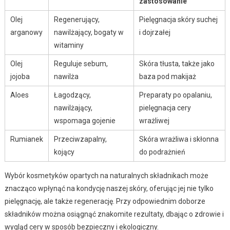
zastosowanie
Olej
Regenerujący,
Pielęgnacja skóry suchej
arganowy
nawilżający, bogaty w
i dojrzałej
witaminy
Olej
Reguluje sebum,
Skóra tłusta, także jako
jojoba
nawilża
baza pod makijaż
Aloes
Łagodzący,
Preparaty po opalaniu,
nawilżający,
pielęgnacja cery
wspomaga gojenie
wrażliwej
Rumianek
Przeciwzapalny,
Skóra wrażliwa i skłonna
kojący
do podrażnień
Wybór kosmetyków opartych na naturalnych składnikach może
znacząco wpłynąć na kondycję naszej skóry, oferując jej nie tylko
pielęgnację, ale także regenerację. Przy odpowiednim doborze
składników można osiągnąć znakomite rezultaty, dbając o zdrowie i
wygląd cery w sposób bezpieczny i ekologiczny.