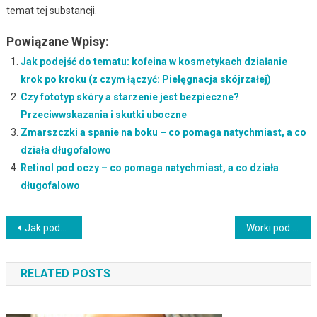
temat tej substancji.
Powiązane Wpisy:
Jak podejść do tematu: kofeina w kosmetykach działanie
krok po kroku (z czym łączyć: Pielęgnacja skójrzałej)
Czy fototyp skóry a starzenie jest bezpieczne?
Przeciwwskazania i skutki uboczne
Zmarszczki a spanie na boku – co pomaga natychmiast, a co
działa długofalowo
Retinol pod oczy – co pomaga natychmiast, a co działa
długofalowo
Nawigacja
Jak podejść do tematu: inflammaging co to krok po kroku (z czym łączyć: jak odbudować barierę hydrolipidową)
Worki pod oczami a inne składniki: jak łączyć i nie podrażnić
wpisu
RELATED POSTS