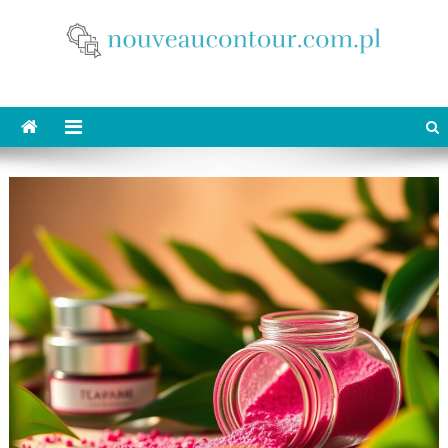
Skip
to
content
nouveaucontour.com.pl
makijaż Poznań