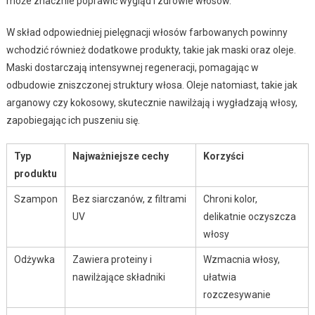
może znacznie poprawić wygląd i zdrowie włosów.
W skład odpowiedniej pielęgnacji włosów farbowanych powinny
wchodzić również dodatkowe produkty, takie jak maski oraz oleje.
Maski dostarczają intensywnej regeneracji, pomagając w
odbudowie zniszczonej struktury włosa. Oleje natomiast, takie jak
arganowy czy kokosowy, skutecznie nawilżają i wygładzają włosy,
zapobiegając ich puszeniu się.
Typ
Najważniejsze cechy
Korzyści
produktu
Szampon
Bez siarczanów, z filtrami
Chroni kolor,
UV
delikatnie oczyszcza
włosy
Odżywka
Zawiera proteiny i
Wzmacnia włosy,
nawilżające składniki
ułatwia
rozczesywanie