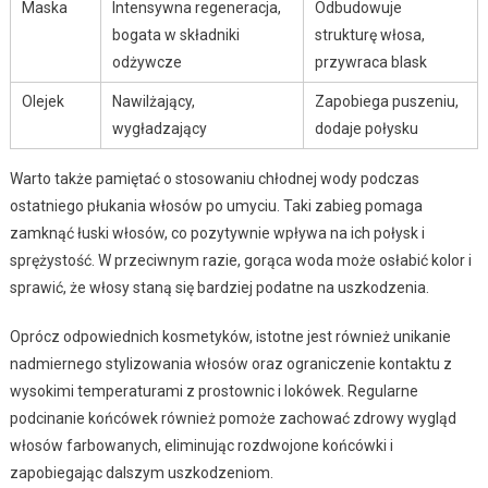
Maska
Intensywna regeneracja,
Odbudowuje
bogata w składniki
strukturę włosa,
odżywcze
przywraca blask
Olejek
Nawilżający,
Zapobiega puszeniu,
wygładzający
dodaje połysku
Warto także pamiętać o stosowaniu chłodnej wody podczas
ostatniego płukania włosów po umyciu. Taki zabieg pomaga
zamknąć łuski włosów, co pozytywnie wpływa na ich połysk i
sprężystość. W przeciwnym razie, gorąca woda może osłabić kolor i
sprawić, że włosy staną się bardziej podatne na uszkodzenia.
Oprócz odpowiednich kosmetyków, istotne jest również unikanie
nadmiernego stylizowania włosów oraz ograniczenie kontaktu z
wysokimi temperaturami z prostownic i lokówek. Regularne
podcinanie końcówek również pomoże zachować zdrowy wygląd
włosów farbowanych, eliminując rozdwojone końcówki i
zapobiegając dalszym uszkodzeniom.