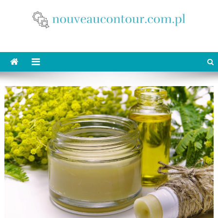
Skip
to
content
nouveaucontour.com.pl
makijaż Poznań