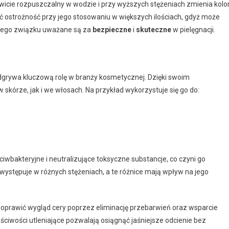
wicie rozpuszczalny w wodzie i przy wyższych stężeniach zmienia kolo
ać ostrożność przy jego stosowaniu w większych ilościach, gdyż może
a tego związku uważane są za
bezpieczne
i
skuteczne
w pielęgnacji.
 odgrywa kluczową rolę w branży kosmetycznej. Dzięki swoim
skórze, jak i we włosach. Na przykład wykorzystuje się go do:
iwbakteryjne i neutralizujące toksyczne substancje, co czyni go
tępuje w różnych stężeniach, a te różnice mają wpływ na jego
prawić wygląd cery poprzez eliminację przebarwień oraz wsparcie
ściwości utleniające pozwalają osiągnąć jaśniejsze odcienie bez