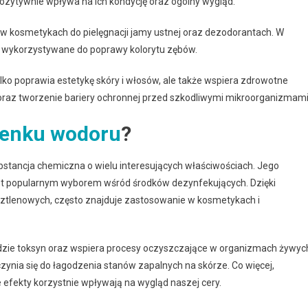
 pozytywnie wpływa na ich kondycję oraz ogólny wygląd.
w kosmetykach do pielęgnacji jamy ustnej oraz dezodorantach. W
są wykorzystywane do poprawy kolorytu zębów.
ylko poprawia estetykę skóry i włosów, ale także wspiera zdrowotne
 oraz tworzenie bariery ochronnej przed szkodliwymi mikroorganizmami
lenku wodoru
?
bstancja chemiczna o wielu interesujących właściwościach. Jego
est popularnym wyborem wśród środków dezynfekujących. Dzięki
eztlenowych, często znajduje zastosowanie w kosmetykach i
adzie toksyn oraz wspiera procesy oczyszczające w organizmach żywyc
czynia się do łagodzenia stanów zapalnych na skórze. Co więcej,
 efekty korzystnie wpływają na wygląd naszej cery.