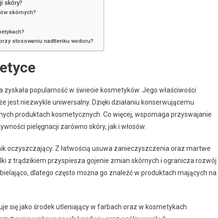
i skóry?
mów skórnych?
metykach?
i przy stosowaniu nadtlenku wodoru?
etyce
ra zyskała popularność w świecie kosmetyków. Jego właściwości
że jest niezwykle uniwersalny. Dzięki działaniu konserwującemu
nych produktach kosmetycznych. Co więcej, wspomaga przyswajanie
wności pielęgnacji zarówno skóry, jak i włosów.
ładnik oczyszczający. Z łatwością usuwa zanieczyszczenia oraz martwe
i z trądzikiem przyspiesza gojenie zmian skórnych i ogranicza rozwój
ybielająco, dlatego często można go znaleźć w produktach mających na
uje się jako środek utleniający w farbach oraz w kosmetykach