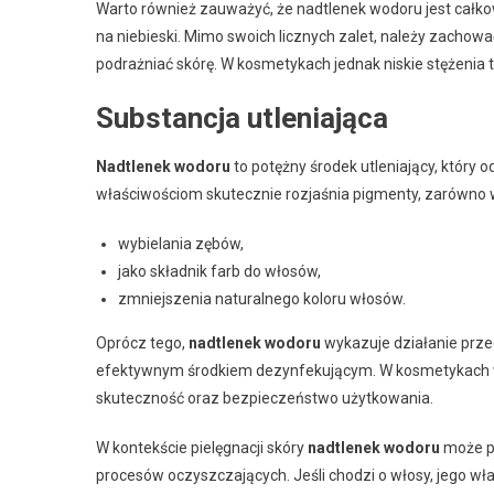
Warto również zauważyć, że nadtlenek wodoru jest całko
na niebieski. Mimo swoich licznych zalet, należy zachow
podrażniać skórę. W kosmetykach jednak niskie stężeni
Substancja utleniająca
Nadtlenek wodoru
to potężny środek utleniający, który
właściwościom skutecznie rozjaśnia pigmenty, zarówno w 
wybielania zębów,
jako składnik farb do włosów,
zmniejszenia naturalnego koloru włosów.
Oprócz tego,
nadtlenek wodoru
wykazuje działanie przec
efektywnym środkiem dezynfekującym. W kosmetykach wys
skuteczność oraz bezpieczeństwo użytkowania.
W kontekście pielęgnacji skóry
nadtlenek wodoru
może po
procesów oczyszczających. Jeśli chodzi o włosy, jego wła