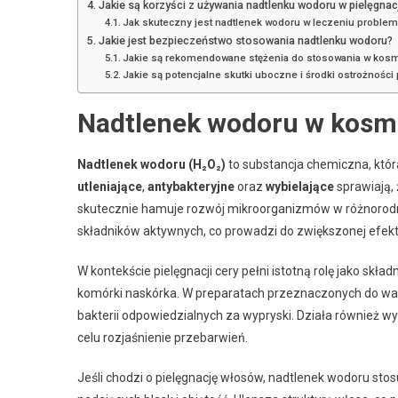
Jakie są korzyści z używania nadtlenku wodoru w pielęgnacj
Jak skuteczny jest nadtlenek wodoru w leczeniu proble
Jakie jest bezpieczeństwo stosowania nadtlenku wodoru?
Jakie są rekomendowane stężenia do stosowania w kos
Jakie są potencjalne skutki uboczne i środki ostrożnośc
Nadtlenek wodoru w kosm
Nadtlenek wodoru (H₂O₂)
to substancja chemiczna, któ
utleniające
,
antybakteryjne
oraz
wybielające
sprawiają, 
skutecznie hamuje rozwój mikroorganizmów w różnorod
składników aktywnych, co prowadzi do zwiększonej efekty
W kontekście pielęgnacji cery pełni istotną rolę jako sk
komórki naskórka. W preparatach przeznaczonych do walk
bakterii odpowiedzialnych za wypryski. Działa również w
celu rozjaśnienie przebarwień.
Jeśli chodzi o pielęgnację włosów, nadtlenek wodoru stos