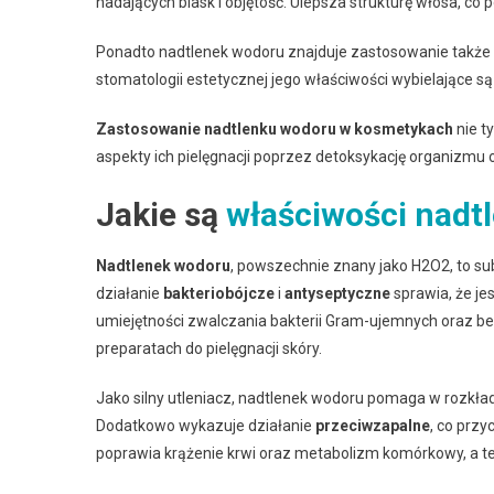
nadających blask i objętość. Ulepsza strukturę włosa, co
Ponadto nadtlenek wodoru znajduje zastosowanie także 
stomatologii estetycznej jego właściwości wybielające 
Zastosowanie nadtlenku wodoru w kosmetykach
nie t
aspekty ich pielęgnacji poprzez detoksykację organizmu
Jakie są
właściwości nadt
Nadtlenek wodoru
, powszechnie znany jako H2O2, to su
działanie
bakteriobójcze
i
antyseptyczne
sprawia, że j
umiejętności zwalczania bakterii Gram-ujemnych oraz b
preparatach do pielęgnacji skóry.
Jako silny utleniacz, nadtlenek wodoru pomaga w rozkł
Dodatkowo wykazuje działanie
przeciwzapalne
, co przy
poprawia krążenie krwi oraz metabolizm komórkowy, a te