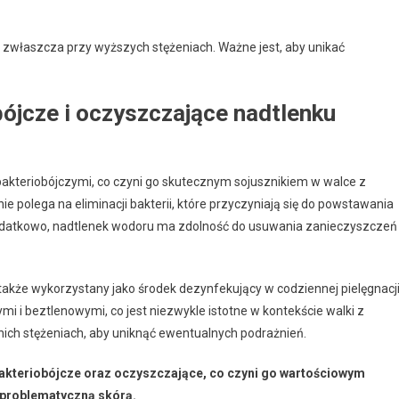
zwłaszcza przy wyższych stężeniach. Ważne jest, aby unikać
bójcze i oczyszczające nadtlenku
bakteriobójczymi, co czyni go skutecznym sojusznikiem w walce z
e polega na eliminacji bakterii, które przyczyniają się do powstawania
Dodatkowo, nadtlenek wodoru ma zdolność do usuwania zanieczyszczeń 
kże wykorzystany jako środek dezynfekujący w codziennej pielęgnacj
i i beztlenowymi, co jest niezwykle istotne w kontekście walki z
nich stężeniach, aby uniknąć ewentualnych podrażnień.
 bakteriobójcze oraz oczyszczające, co czyni go wartościowym
 problematyczną skórą.