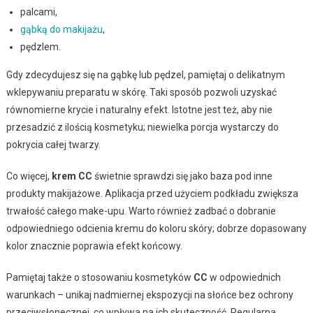
palcami,
gąbką do makijażu
,
pędzlem.
Gdy zdecydujesz się na gąbkę lub pędzel, pamiętaj o delikatnym
wklepywaniu preparatu w skórę. Taki sposób pozwoli uzyskać
równomierne krycie i naturalny efekt. Istotne jest też, aby nie
przesadzić z ilością kosmetyku; niewielka porcja wystarczy do
pokrycia całej twarzy.
Co więcej,
krem CC
świetnie sprawdzi się jako baza pod inne
produkty makijażowe. Aplikacja przed użyciem podkładu zwiększa
trwałość całego make-upu. Warto również zadbać o dobranie
odpowiedniego odcienia kremu do koloru skóry; dobrze dopasowany
kolor znacznie poprawia efekt końcowy.
Pamiętaj także o stosowaniu kosmetyków
CC
w odpowiednich
warunkach – unikaj nadmiernej ekspozycji na słońce bez ochrony
przeciwsłonecznej, co wpływa na ich skuteczność. Regularna