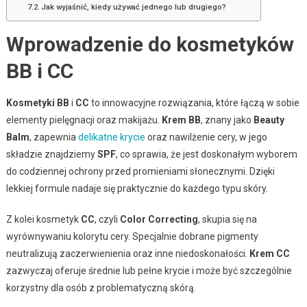
Jak wyjaśnić, kiedy używać jednego lub drugiego?
Wprowadzenie do kosmetyków
BB i CC
Kosmetyki BB
i
CC
to innowacyjne rozwiązania, które łączą w sobie
elementy pielęgnacji oraz makijażu.
Krem BB
, znany jako
Beauty
Balm
, zapewnia
delikatne krycie
oraz nawilżenie cery, w jego
składzie znajdziemy
SPF
, co sprawia, że jest doskonałym wyborem
do codziennej ochrony przed promieniami słonecznymi. Dzięki
lekkiej formule nadaje się praktycznie do każdego typu skóry.
Z kolei kosmetyk
CC
, czyli
Color Correcting
, skupia się na
wyrównywaniu kolorytu cery. Specjalnie dobrane pigmenty
neutralizują zaczerwienienia oraz inne niedoskonałości.
Krem CC
zazwyczaj oferuje średnie lub pełne krycie i może być szczególnie
korzystny dla osób z problematyczną skórą.