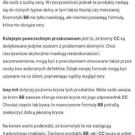
dla osób z suchą cerą. W rzeczywistości jednak te produkty nadają
się do różnych typów skóry, w tym także tłustej czy mieszanej.
Kosmetyki
BB
nie tylko nawilżają, ale również posiadają formułę,
która nie obciąża cery.
Kolejnym powszechnym przekonaniem
jest to, że kremy
CC
są
dedykowane jedynie osobom z problemami skórnymi. Choć
rzeczywiście skutecznie maskują niedoskonałości i
zaczerwienienia, mogą być z powodzeniem stosowane także przez
osoby bez widocznych defektów. Dzięki swojej formule mogą być
używane na co dzień, poprawiając ogólny wygląd cery.
Inny mit
dotyczy poziomu krycia tych produktów. Wiele osób uważa,
że krem
BB
zawsze oferuje niższe krycie niż jego odpowiednik
CC
.
Chociaż często tak bywa, to nowoczesne formuły
BB
potrafią
zaskoczyć dobrą jakością krycia.
Na koniec warto podkreślić, że kosmetyki te nie zastępują
tradycyjnego makijażu. Zarówno produkty
BB
, jak i
CC
łączą w sobie