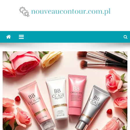
Skip
to
content
nouveaucontour.com.pl
makijaż Poznań