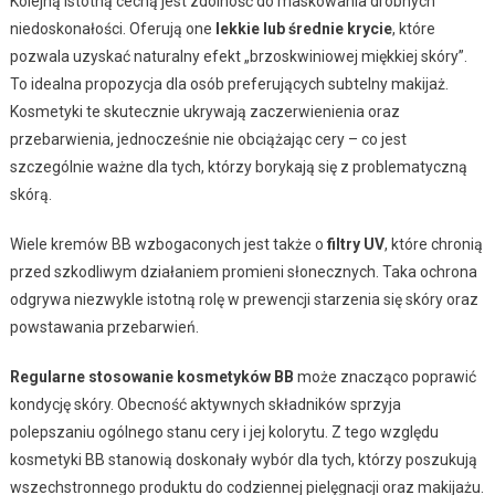
Kolejną istotną cechą jest zdolność do maskowania drobnych
niedoskonałości. Oferują one
lekkie lub średnie krycie
, które
pozwala uzyskać naturalny efekt „brzoskwiniowej miękkiej skóry”.
To idealna propozycja dla osób preferujących subtelny makijaż.
Kosmetyki te skutecznie ukrywają zaczerwienienia oraz
przebarwienia, jednocześnie nie obciążając cery – co jest
szczególnie ważne dla tych, którzy borykają się z problematyczną
skórą.
Wiele kremów BB wzbogaconych jest także o
filtry UV
, które chronią
przed szkodliwym działaniem promieni słonecznych. Taka ochrona
odgrywa niezwykle istotną rolę w prewencji starzenia się skóry oraz
powstawania przebarwień.
Regularne stosowanie kosmetyków BB
może znacząco poprawić
kondycję skóry. Obecność aktywnych składników sprzyja
polepszaniu ogólnego stanu cery i jej kolorytu. Z tego względu
kosmetyki BB stanowią doskonały wybór dla tych, którzy poszukują
wszechstronnego produktu do codziennej pielęgnacji oraz makijażu.