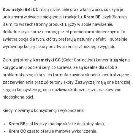
Kosmetyki BB
i
CC
mają różne cele oraz właściwości, co czyni je
unikalnymi w świecie pielęgnacji i makijażu.
Krem BB
, czyli Blemish
Balm, to wszechstronny produkt. Łączy w sobie nawilżenie,
delikatne krycie oraz ochronę przed promieniami słonecznymi. To
świetna opcja dla tych, którzy preferują naturalny efekt – subtelnie
wyrównuje koloryt skóry bez tworzenia sztucznego wyglądu.
Z drugiej strony,
kosmetyki CC
(Color Correcting) koncentrują się na
korygowaniu odcieni cery, co sprawia, że są idealne dla osób z
problematyczną skórą. Ich formuła zawiera składniki neutralizujące
zaczerwienienia oraz żółte tony skóry. Zazwyczaj mają one bardziej
kryjącą konsystencję, co umożliwia skuteczniejsze maskowanie
niedoskonałości.
Kiedy mówimy o konsystencji i wykończeniu:
Krem BB
jest lżejszy i nadaje skórze delikatny blask,
Krem CC
często oferuje matowe wykończenie.