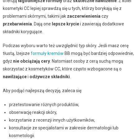
oferują
łagodniejsze formuły
oraz
skuteczne nawilżenie
. Z kolei
kosmetyki CC lepiej sprawdzą się u tych, którzy borykają się z
problemami skórnymi, takimi jak
zaczerwienienia
czy
przebarwienia
. Dają one
lepsze krycie
i zawierają dodatkowe
składniki korygujące.
Podczas wyboru warto też uwzględnić typ skóry. Jeśli masz cerę
tłustą, lżejsze
formuły kremów
BB mogą być bardziej odpowiednie,
gdyż
nie obciążają cery
. Natomiast osoby z cerą suchą mogą
skorzystać z kosmetyków CC, które często wzbogacone są o
nawilżające
i
odżywcze składniki
.
Aby podjąć najlepszą decyzję, zaleca się:
przetestowanie różnych produktów,
obserwację reakcji skóry,
korzystanie z recenzji innych użytkowników,
konsultacje ze specjalistami w zakresie dermatologii lub
kosmetologii.