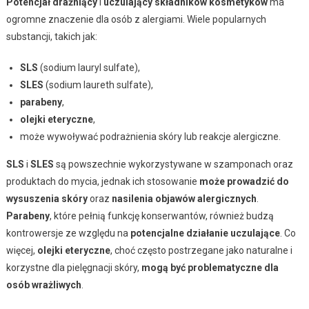
Potencjał drażniący
i
uczulający składników kosmetyków
ma
ogromne znaczenie dla osób z alergiami. Wiele popularnych
substancji, takich jak:
SLS
(sodium lauryl sulfate),
SLES
(sodium laureth sulfate),
parabeny
,
olejki eteryczne
,
może wywoływać podrażnienia skóry lub reakcje alergiczne.
SLS
i
SLES
są powszechnie wykorzystywane w szamponach oraz
produktach do mycia, jednak ich stosowanie
może prowadzić do
wysuszenia skóry
oraz
nasilenia objawów alergicznych
.
Parabeny
, które pełnią funkcję konserwantów, również budzą
kontrowersje ze względu na
potencjalne działanie uczulające
. Co
więcej,
olejki eteryczne
, choć często postrzegane jako naturalne i
korzystne dla pielęgnacji skóry,
mogą być problematyczne dla
osób wrażliwych
.