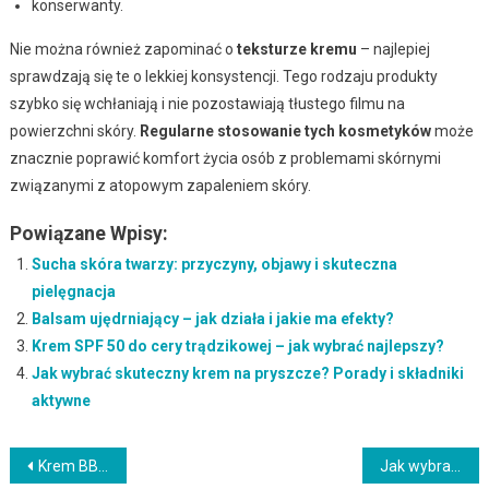
konserwanty.
Nie można również zapominać o
teksturze kremu
– najlepiej
sprawdzają się te o lekkiej konsystencji. Tego rodzaju produkty
szybko się wchłaniają i nie pozostawiają tłustego filmu na
powierzchni skóry.
Regularne stosowanie tych kosmetyków
może
znacznie poprawić komfort życia osób z problemami skórnymi
związanymi z atopowym zapaleniem skóry.
Powiązane Wpisy:
Sucha skóra twarzy: przyczyny, objawy i skuteczna
pielęgnacja
Balsam ujędrniający – jak działa i jakie ma efekty?
Krem SPF 50 do cery trądzikowej – jak wybrać najlepszy?
Jak wybrać skuteczny krem na pryszcze? Porady i składniki
aktywne
Nawigacja
Krem BB: co to jest i jak go stosować dla pięknej cery?
Jak wybrać najlepsze kosmetyki do stylizacji włosów?