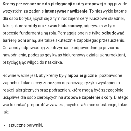
Kremy przeznaczone do pielęgnacji skóry atopowej
mają przede
wszystkim za zadanie
intensywne nawilżenie
. To niezwykle istotne
dla osób borykających się z tym rodzajem cery. Kluczowe składniki,
takie jak
ceramidy
oraz
kwas hialuronowy
, odgrywają w tym
procesie fundamentalną rolę. Pomagają one nie tylko
odbudować
barierę ochronną
, ale także skutecznie zapobiegać przesuszeniu.
Ceramidy odpowiadają za utrzymanie odpowiedniego poziomu
nawodnienia, podczas gdy kwas hialuronowy działa jak humektant,
przyciągając wilgoć do naskórka.
Równie ważne jest, aby kremy były
hipoalergiczne
i pozbawione
zapachu. Takie cechy znacząco ograniczają ryzyko wystąpienia
reakcji alergicznych oraz podrażnień, które mogą być szczególnie
uciążliwe dla osób cierpiących na
atopowe zapalenie skóry
. Dlatego
warto unikać preparatów zawierających drażniące substancje, takie
jak:
sztuczne barwniki,