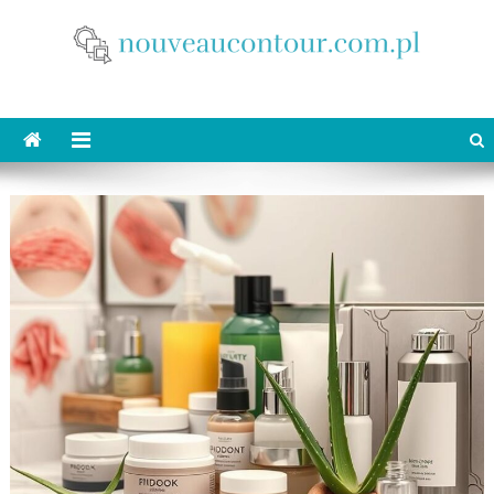
Skip
to
content
nouveaucontour.com.pl
makijaż Poznań