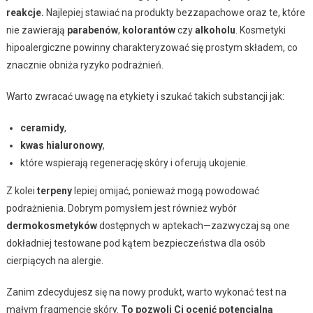
reakcje.
Najlepiej stawiać na produkty bezzapachowe oraz te, które
nie zawierają
parabenów
,
kolorantów
czy
alkoholu
. Kosmetyki
hipoalergiczne powinny charakteryzować się prostym składem, co
znacznie obniża ryzyko podrażnień.
Warto zwracać uwagę na etykiety i szukać takich substancji jak:
ceramidy
,
kwas hialuronowy
,
które wspierają regenerację skóry i oferują ukojenie.
Z kolei
terpeny
lepiej omijać, ponieważ mogą powodować
podrażnienia. Dobrym pomysłem jest również wybór
dermokosmetyków
dostępnych w aptekach—zazwyczaj są one
dokładniej testowane pod kątem bezpieczeństwa dla osób
cierpiących na alergie.
Zanim zdecydujesz się na nowy produkt, warto wykonać test na
małym fragmencie skóry.
To pozwoli Ci ocenić potencjalną