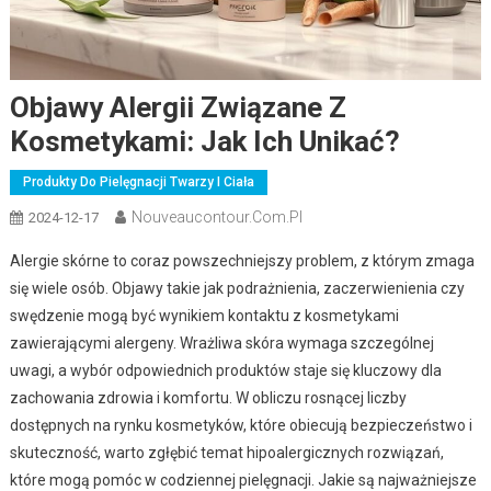
Objawy Alergii Związane Z
Kosmetykami: Jak Ich Unikać?
Produkty Do Pielęgnacji Twarzy I Ciała
Nouveaucontour.com.pl
2024-12-17
Alergie skórne to coraz powszechniejszy problem, z którym zmaga
się wiele osób. Objawy takie jak podrażnienia, zaczerwienienia czy
swędzenie mogą być wynikiem kontaktu z kosmetykami
zawierającymi alergeny. Wrażliwa skóra wymaga szczególnej
uwagi, a wybór odpowiednich produktów staje się kluczowy dla
zachowania zdrowia i komfortu. W obliczu rosnącej liczby
dostępnych na rynku kosmetyków, które obiecują bezpieczeństwo i
skuteczność, warto zgłębić temat hipoalergicznych rozwiązań,
które mogą pomóc w codziennej pielęgnacji. Jakie są najważniejsze