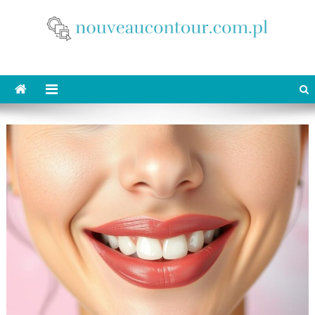
Skip
to
content
nouveaucontour.com.pl
makijaż Poznań