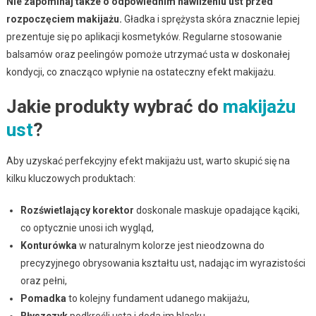
Nie zapominaj także o odpowiednim nawilżeniu ust przed
rozpoczęciem makijażu.
Gładka i sprężysta skóra znacznie lepiej
prezentuje się po aplikacji kosmetyków. Regularne stosowanie
balsamów oraz peelingów pomoże utrzymać usta w doskonałej
kondycji, co znacząco wpłynie na ostateczny efekt makijażu.
Jakie produkty wybrać do
makijażu
ust
?
Aby uzyskać perfekcyjny efekt makijażu ust, warto skupić się na
kilku kluczowych produktach:
Rozświetlający korektor
doskonale maskuje opadające kąciki,
co optycznie unosi ich wygląd,
Konturówka
w naturalnym kolorze jest nieodzowna do
precyzyjnego obrysowania kształtu ust, nadając im wyrazistości
oraz pełni,
Pomadka
to kolejny fundament udanego makijażu,
Błyszczyk
podkreśli usta i doda im blasku,