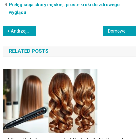
Pielęgnacja skóry męskiej: proste kroki do zdrowego
wyglądu
Nawigacja
Andrzejkowy makijaż 2024: trendy, porady i techniki aplikacji
Domowe sposoby na pękające kąciki ust – jak leczyć i zapobiegać?
wpisu
RELATED POSTS