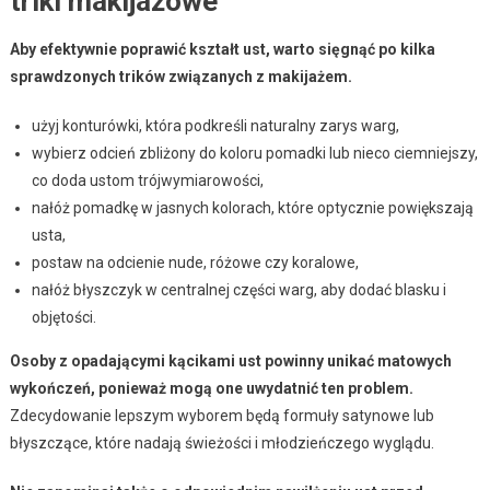
triki makijażowe
Aby efektywnie poprawić kształt ust, warto sięgnąć po kilka
sprawdzonych trików związanych z makijażem.
użyj konturówki, która podkreśli naturalny zarys warg,
wybierz odcień zbliżony do koloru pomadki lub nieco ciemniejszy,
co doda ustom trójwymiarowości,
nałóż pomadkę w jasnych kolorach, które optycznie powiększają
usta,
postaw na odcienie nude, różowe czy koralowe,
nałóż błyszczyk w centralnej części warg, aby dodać blasku i
objętości.
Osoby z opadającymi kącikami ust powinny unikać matowych
wykończeń, ponieważ mogą one uwydatnić ten problem.
Zdecydowanie lepszym wyborem będą formuły satynowe lub
błyszczące, które nadają świeżości i młodzieńczego wyglądu.