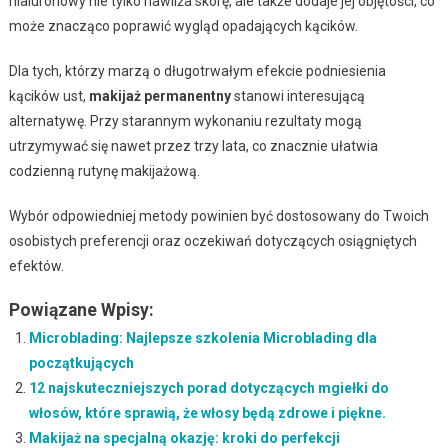
hialuronowy nie tylko nawilża skórę, ale także dodaje jej objętości, co
może znacząco poprawić wygląd opadających kącików.
Dla tych, którzy marzą o długotrwałym efekcie podniesienia
kącików ust,
makijaż permanentny
stanowi interesującą
alternatywę. Przy starannym wykonaniu rezultaty mogą
utrzymywać się nawet przez trzy lata, co znacznie ułatwia
codzienną rutynę makijażową.
Wybór odpowiedniej metody powinien być dostosowany do Twoich
osobistych preferencji oraz oczekiwań dotyczących osiągniętych
efektów.
Powiązane Wpisy:
Microblading: Najlepsze szkolenia Microblading dla
początkujących
12 najskuteczniejszych porad dotyczących mgiełki do
włosów, które sprawią, że włosy będą zdrowe i piękne.
Makijaż na specjalną okazję: kroki do perfekcji