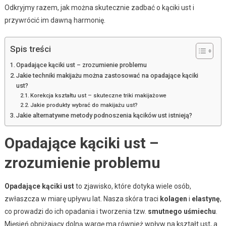
Odkryjmy razem, jak można skutecznie zadbać o kąciki ust i
przywrócić im dawną harmonię.
Spis treści
Opadające kąciki ust – zrozumienie problemu
Jakie techniki makijażu można zastosować na opadające kąciki
ust?
Korekcja kształtu ust – skuteczne triki makijażowe
Jakie produkty wybrać do makijażu ust?
Jakie alternatywne metody podnoszenia kącików ust istnieją?
Opadające kąciki ust –
zrozumienie problemu
Opadające kąciki ust
to zjawisko, które dotyka wiele osób,
zwłaszcza w miarę upływu lat. Nasza skóra traci
kolagen
i
elastynę
,
co prowadzi do ich opadania i tworzenia tzw.
smutnego uśmiechu
.
Mięsień obniżający dolną wargę ma również wpływ na kształt ust, a