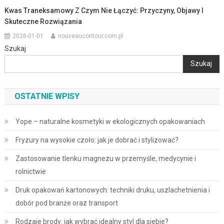
Kwas Traneksamowy Z Czym Nie Łączyć: Przyczyny, Objawy I
Skuteczne Rozwiązania
2026-01-01
nouveaucontour.com.pl
Szukaj
Szukaj
OSTATNIE WPISY
Yope – naturalne kosmetyki w ekologicznych opakowaniach
Fryzury na wysokie czoło: jak je dobrać i stylizować?
Zastosowanie tlenku magnezu w przemyśle, medycynie i
rolnictwie
Druk opakowań kartonowych: techniki druku, uszlachetnienia i
dobór pod branże oraz transport
Rodzaje brody: jak wybrać idealny styl dla siebie?