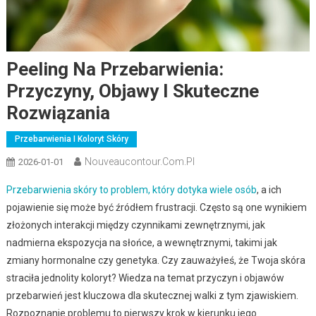
Peeling Na Przebarwienia:
Przyczyny, Objawy I Skuteczne
Rozwiązania
Przebarwienia I Koloryt Skóry
Nouveaucontour.com.pl
2026-01-01
Przebarwienia skóry to problem, który dotyka wiele osób
, a ich
pojawienie się może być źródłem frustracji. Często są one wynikiem
złożonych interakcji między czynnikami zewnętrznymi, jak
nadmierna ekspozycja na słońce, a wewnętrznymi, takimi jak
zmiany hormonalne czy genetyka. Czy zauważyłeś, że Twoja skóra
straciła jednolity koloryt? Wiedza na temat przyczyn i objawów
przebarwień jest kluczowa dla skutecznej walki z tym zjawiskiem.
Rozpoznanie problemu to pierwszy krok w kierunku jego