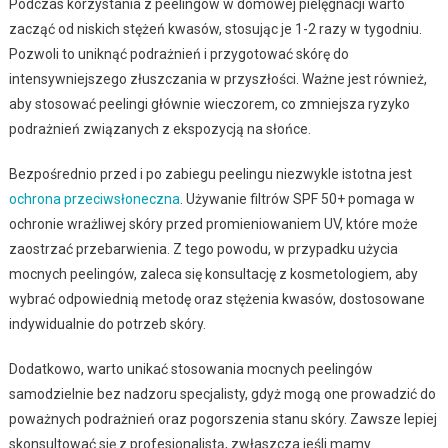
Podczas korzystania z peelingów w domowej pielęgnacji warto
zacząć od niskich stężeń kwasów, stosując je 1-2 razy w tygodniu.
Pozwoli to uniknąć podrażnień i przygotować skórę do
intensywniejszego złuszczania w przyszłości. Ważne jest również,
aby stosować peelingi głównie wieczorem, co zmniejsza ryzyko
podrażnień związanych z ekspozycją na słońce.
Bezpośrednio przed i po zabiegu peelingu niezwykle istotna jest
ochrona przeciwsłoneczna
. Używanie filtrów SPF 50+ pomaga w
ochronie wrażliwej skóry przed promieniowaniem UV, które może
zaostrzać przebarwienia. Z tego powodu, w przypadku użycia
mocnych peelingów, zaleca się konsultację z kosmetologiem, aby
wybrać odpowiednią metodę oraz stężenia kwasów, dostosowane
indywidualnie do potrzeb skóry.
Dodatkowo, warto unikać stosowania mocnych peelingów
samodzielnie bez nadzoru specjalisty, gdyż mogą one prowadzić do
poważnych podrażnień oraz pogorszenia stanu skóry. Zawsze lepiej
skonsultować się z profesjonalistą, zwłaszcza jeśli mamy