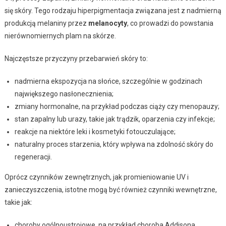
się skóry. Tego rodzaju hiperpigmentacja związana jest z nadmierną
produkcją melaniny przez
melanocyty
, co prowadzi do powstania
nierównomiernych plam na skórze.
Najczęstsze przyczyny przebarwień skóry to:
nadmierna ekspozycja na słońce, szczególnie w godzinach
największego nasłonecznienia;
zmiany hormonalne, na przykład podczas ciąży czy menopauzy;
stan zapalny lub urazy, takie jak trądzik, oparzenia czy infekcje;
reakcje na niektóre leki i kosmetyki fotouczulające;
naturalny proces starzenia, który wpływa na zdolność skóry do
regeneracji.
Oprócz czynników zewnętrznych, jak promieniowanie UV i
zanieczyszczenia, istotne mogą być również czynniki wewnętrzne,
takie jak:
choroby ogólnoustrojowe, na przykład choroba Addisona,