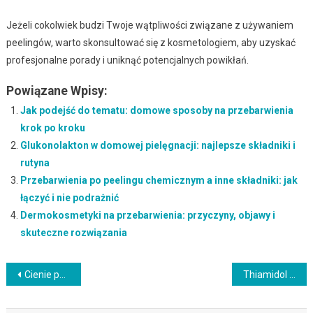
Jeżeli cokolwiek budzi Twoje wątpliwości związane z używaniem
peelingów, warto skonsultować się z kosmetologiem, aby uzyskać
profesjonalne porady i uniknąć potencjalnych powikłań.
Powiązane Wpisy:
Jak podejść do tematu: domowe sposoby na przebarwienia
krok po kroku
Glukonolakton w domowej pielęgnacji: najlepsze składniki i
rutyna
Przebarwienia po peelingu chemicznym a inne składniki: jak
łączyć i nie podrażnić
Dermokosmetyki na przebarwienia: przyczyny, objawy i
skuteczne rozwiązania
Nawigacja
Cienie pod oczami – co pomaga natychmiast, a co działa długofalowo
Thiamidol na przebarwienia: przyczyny, objawy i skuteczne rozwiązania
wpisu