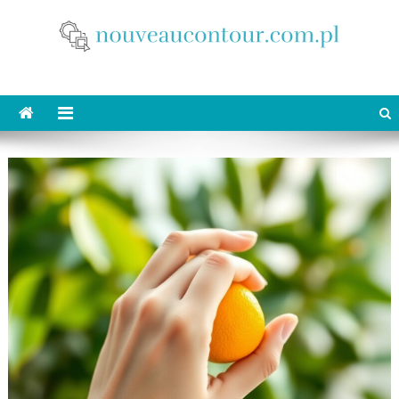
Skip
to
content
nouveaucontour.com.pl
makijaż Poznań