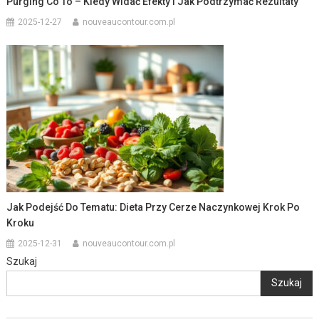
Purging Co To – Kiedy Widać Efekty I Jak Podtrzymać Rezultaty
2025-12-27
nouveaucontour.com.pl
Jak Podejść Do Tematu: Dieta Przy Cerze Naczynkowej Krok Po
Kroku
2025-12-31
nouveaucontour.com.pl
Szukaj
Szukaj