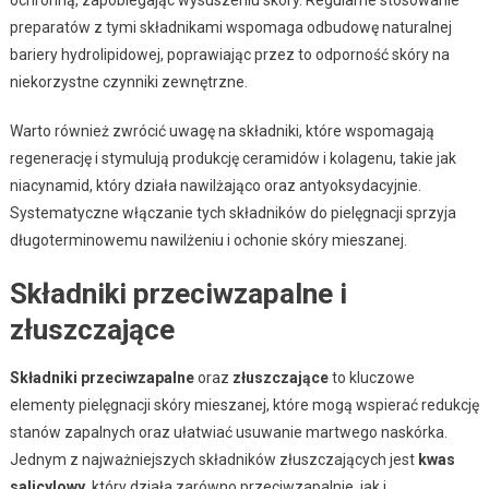
preparatów z tymi składnikami wspomaga odbudowę naturalnej
bariery hydrolipidowej, poprawiając przez to odporność skóry na
niekorzystne czynniki zewnętrzne.
Warto również zwrócić uwagę na składniki, które wspomagają
regenerację i stymulują produkcję ceramidów i kolagenu, takie jak
niacynamid, który działa nawilżająco oraz antyoksydacyjnie.
Systematyczne włączanie tych składników do pielęgnacji sprzyja
długoterminowemu nawilżeniu i ochonie skóry mieszanej.
Składniki przeciwzapalne i
złuszczające
Składniki przeciwzapalne
oraz
złuszczające
to kluczowe
elementy pielęgnacji skóry mieszanej, które mogą wspierać redukcję
stanów zapalnych oraz ułatwiać usuwanie martwego naskórka.
Jednym z najważniejszych składników złuszczających jest
kwas
salicylowy
, który działa zarówno przeciwzapalnie, jak i