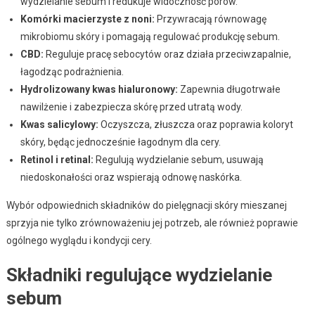
wydzielanie sebum i redukuje widoczność porów.
Komórki macierzyste z noni:
Przywracają równowagę
mikrobiomu skóry i pomagają regulować produkcję sebum.
CBD:
Reguluje pracę sebocytów oraz działa przeciwzapalnie,
łagodząc podrażnienia.
Hydrolizowany kwas hialuronowy:
Zapewnia długotrwałe
nawilżenie i zabezpiecza skórę przed utratą wody.
Kwas salicylowy:
Oczyszcza, złuszcza oraz poprawia koloryt
skóry, będąc jednocześnie łagodnym dla cery.
Retinol i retinal:
Regulują wydzielanie sebum, usuwają
niedoskonałości oraz wspierają odnowę naskórka.
Wybór odpowiednich składników do pielęgnacji skóry mieszanej
sprzyja nie tylko zrównoważeniu jej potrzeb, ale również poprawie
ogólnego wyglądu i kondycji cery.
Składniki regulujące wydzielanie
sebum