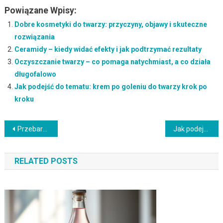
Powiązane Wpisy:
Dobre kosmetyki do twarzy: przyczyny, objawy i skuteczne
rozwiązania
Ceramidy – kiedy widać efekty i jak podtrzymać rezultaty
Oczyszczanie twarzy – co pomaga natychmiast, a co działa
długofalowo
Jak podejść do tematu: krem po goleniu do twarzy krok po
kroku
Nawigacja
Przebarwienia po oparzeniu – kiedy widać efekty i jak podtrzymać rezultaty
Jak podejść do tematu: esencja do twarzy co to krok po kroku (z czym łączyć: pielęgnacja skóry)
wpisu
RELATED POSTS