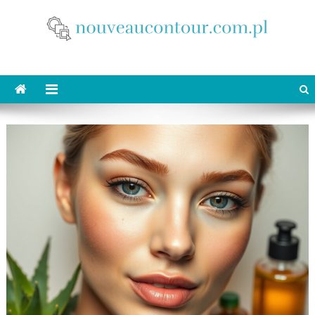
Skip
to
content
nouveaucontour.com.pl
makijaż Poznań