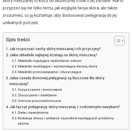
skóry mieszanej to klucz do skutecznej troski o jej zdrowie. Warto
przyjrzeć się nie tylko temu, jak wygląda twoja skóra, ale także
zrozumieć, co ją kształtuje, aby dostosować pielęgnację do jej
unikalnych potrzeb.
Spis treści
Jak rozpoznać cechy skóry mieszanej i ich przyczyny?
Jakie składniki najlepiej działają na skórę mieszaną?
Składniki regulujące wydzielanie sebum
Składniki nawilżające i wzmacniające barierę skóry
Składniki przeciwzapalne i złuszczające
Jakie zasady domowej pielęgnacji są kluczowe dla skóry
mieszanej?
Oczyszczanie i tonizowanie
Złuszczanie i nawilżanie
Ochrona przeciwsłoneczna
Jak łączyć pielęgnację skóry mieszanej z codziennymi nawykami?
Dieta i nawodnienie
Redukcja stresu i unikanie czynników nasilających problemy
skórne