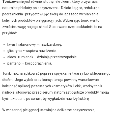
Tonizowanie
jest równie istotnym krokiem, który przywraca
naturalne pH skóry po oczyszczeniu. Działa kojąco, redukując
podrażnienia i przygotowując skórę do lepszego wchłaniania
kolejnych produktów pielęgnacyjnych. Wybierając tonik, warto
zwrócić uwagę na jego skład. Stosowane często składniki to na
przykład:
kwas hialuronowy – nawilża skórę,
gliceryna – wspiera nawilżenie,
aloes i rumianek – działają przeciwzapalnie,
pantenol – koi podrażnienia.
Tonik można aplikować poprzez spryskanie twarzy lub wklepanie go
dłońmi. Jego wybór oraz konsystencja powinny warunkować
kolejność aplikacji pozostałych kosmetyków. Lekki, wodny tonik
najlepiej stosować przed serum, natomiast gęstsze produkty mogą
być nakładane po serum, by wygładzić i nawilżyć skórę.
W wiosennej pielęgnacji stawiaj na delikatne oczyszczanie,