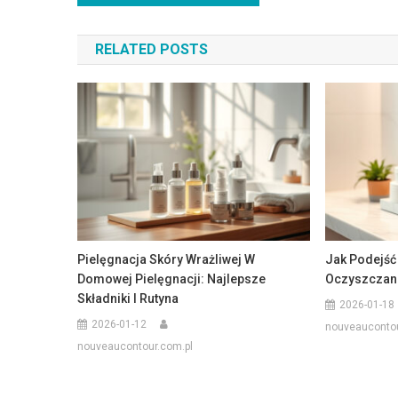
wpisu
RELATED POSTS
Pielęgnacja Skóry Wrażliwej W
Jak Podejść
Domowej Pielęgnacji: Najlepsze
Oczyszczani
Składniki I Rutyna
2026-01-18
2026-01-12
nouveaucontou
nouveaucontour.com.pl