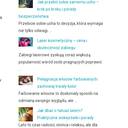
Jak przebić sobie samemu ucho –
krok po kroku i porady
bezpieczeństwa
a.
Przebicie sobie ucha to decyzja, która wymaga
nie tylko odwagi, …
Laser kosmetyczny – cena i
skuteczność zabiegu
Zabiegi laserowe zyskują coraz większą
popularność wśród osób pragnących poprawić
…
Pielęgnacja włosów farbowanych:
w
zachowaj trwały kolor
Farbowanie włosów to doskonały sposób na
odmianę swojego wyglądu, ale …
l
Jak dbać o tatuaż latem?
Praktyczne wskazówki i porady
Lato to czas radości, słońca i relaksu, ale dla