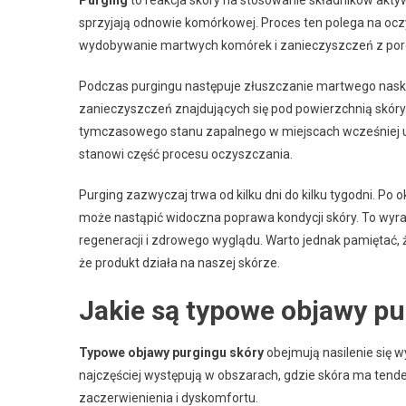
Purging
to reakcja skóry na stosowanie składników akty
sprzyjają odnowie komórkowej. Proces ten polega na oc
wydobywanie martwych komórek i zanieczyszczeń z por
Podczas purgingu następuje złuszczanie martwego naskó
zanieczyszczeń znajdujących się pod powierzchnią skóry.
tymczasowego stanu zapalnego w miejscach wcześniej ukr
stanowi część procesu oczyszczania.
Purging zazwyczaj trwa od kilku dni do kilku tygodni. Po
może nastąpić widoczna poprawa kondycji skóry. To wyraź
regeneracji i zdrowego wyglądu. Warto jednak pamiętać, że
że produkt działa na naszej skórze.
Jakie są typowe objawy pu
Typowe objawy purgingu skóry
obejmują nasilenie się 
najczęściej występują w obszarach, gdzie skóra ma ten
zaczerwienienia i dyskomfortu.