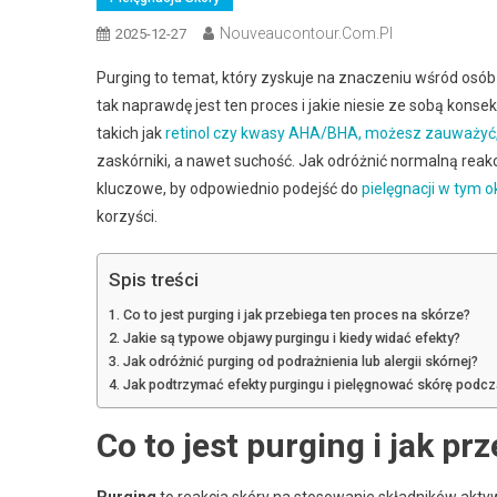
Nouveaucontour.com.pl
2025-12-27
Purging to temat, który zyskuje na znaczeniu wśród osób 
tak naprawdę jest ten proces i jakie niesie ze sobą kon
takich jak
retinol czy kwasy AHA/BHA, możesz zauważyć,
zaskórniki, a nawet suchość. Jak odróżnić normalną reakc
kluczowe, by odpowiednio podejść do
pielęgnacji w tym ok
korzyści.
Spis treści
Co to jest purging i jak przebiega ten proces na skórze?
Jakie są typowe objawy purgingu i kiedy widać efekty?
Jak odróżnić purging od podrażnienia lub alergii skórnej?
Jak podtrzymać efekty purgingu i pielęgnować skórę podc
Co to jest purging i jak p