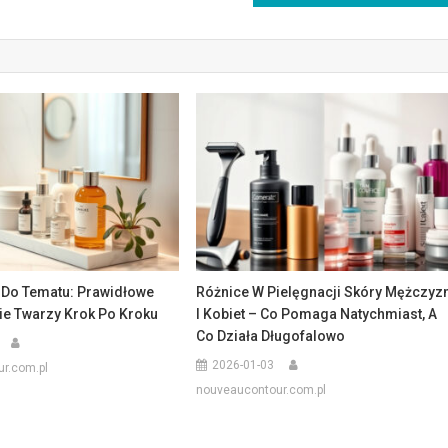
 Do Tematu: Prawidłowe
Różnice W Pielęgnacji Skóry Mężczyz
e Twarzy Krok Po Kroku
I Kobiet – Co Pomaga Natychmiast, A
Co Działa Długofalowo
2026-01-03
r.com.pl
nouveaucontour.com.pl