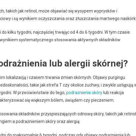
 takich jak retinol, może objawiać się wysypem wyprysków i
ściowy i są wynikiem oczyszczania oraz złuszczania martwego naskórk
do kilku tygodni, najczęściej trwając od 4 do 6 tygodni. W tym czasie
st wynikiem systematycznego stosowania aktywnych składników
drażnienia lub alergii skórnej?
tkim lokalizacją i czasem trwania zmian skórnych. Objawy purgingu
edoskonałości, takie jak strefa T czy okolice żuchwy, i zwykle ustępują 
 tygodni. W przeciwieństwie do tego,
podrażnienie skóry
lub reakcja
akteryzować się większym bólem, świądem czy pieczeniem.
owania składników przyspieszających odnowę skóry, takich jak retino
ngiem a podrażnieniem skóry oraz alergią:
u dni do maksymalnie 6 tygodni, podczas gdy objawy podrażnienia lub