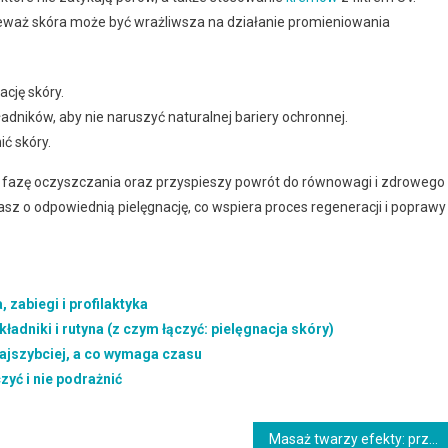
eważ skóra może być wrażliwsza na działanie promieniowania
ację skóry.
dników, aby nie naruszyć naturalnej bariery ochronnej.
ić skóry.
 fazę oczyszczania oraz przyspieszy powrót do równowagi i zdrowego
basz o odpowiednią pielęgnację, co wspiera proces regeneracji i poprawy
 zabiegi i profilaktyka
ładniki i rutyna (z czym łączyć: pielęgnacja skóry)
najszybciej, a co wymaga czasu
czyć i nie podrażnić
Masaż twarzy efekty: przyczyny, objawy i skuteczne rozwiązania (z czym łączyć: Pielęgnacja skóry wrażliwej)