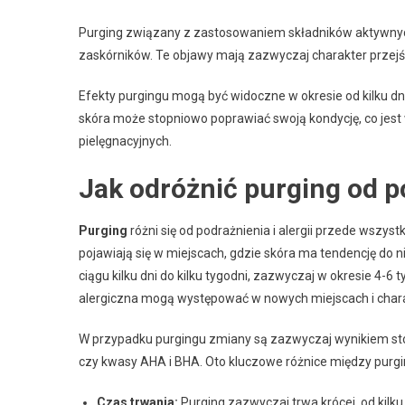
Purging związany z zastosowaniem składników aktywnych,
zaskórników. Te objawy mają zazwyczaj charakter przej
Efekty purgingu mogą być widoczne w okresie od kilku dni 
skóra może stopniowo poprawiać swoją kondycję, co je
pielęgnacyjnych.
Jak odróżnić purging od po
Purging
różni się od podrażnienia i alergii przede wszys
pojawiają się w miejscach, gdzie skóra ma tendencję do ni
ciągu kilku dni do kilku tygodni, zazwyczaj w okresie 4-6
alergiczna mogą występować w nowych miejscach i char
W przypadku purgingu zmiany są zazwyczaj wynikiem stos
czy kwasy AHA i BHA. Oto kluczowe różnice między purgi
Czas trwania:
Purging zazwyczaj trwa krócej, od kilk