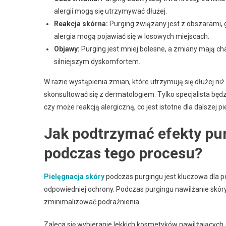
alergii mogą się utrzymywać dłużej.
Reakcja skórna:
Purging związany jest z obszarami, g
alergia mogą pojawiać się w losowych miejscach.
Objawy:
Purging jest mniej bolesne, a zmiany mają cha
silniejszym dyskomfortem.
W razie wystąpienia zmian, które utrzymują się dłużej niż 
skonsultować się z dermatologiem. Tylko specjalista będ
czy może reakcją alergiczną, co jest istotne dla dalszej pie
Jak podtrzymać efekty pur
podczas tego procesu?
Pielęgnacja skóry
podczas purgingu jest kluczowa dla 
odpowiedniej ochrony. Podczas purgingu nawilżanie skóry
zminimalizować podrażnienia.
Zaleca się wybieranie lekkich kosmetyków nawilżających,