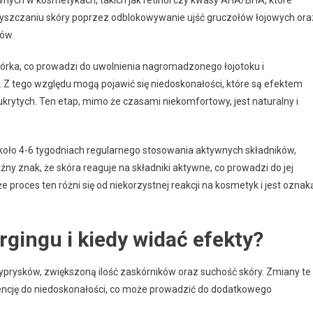
wnych w kosmetykach, takich jak retinol czy kwasy AHA/BHA, które
zyszczaniu skóry poprzez odblokowywanie ujść gruczołów łojowych ora
ów.
rka, co prowadzi do uwolnienia nagromadzonego łojotoku i
 Z tego względu mogą pojawić się niedoskonałości, które są efektem
ytych. Ten etap, mimo że czasami niekomfortowy, jest naturalny i
 około 4-6 tygodniach regularnego stosowania aktywnych składników,
ny znak, że skóra reaguje na składniki aktywne, co prowadzi do jej
 proces ten różni się od niekorzystnej reakcji na kosmetyk i jest oznak
rgingu i kiedy widać efekty?
wyprysków, zwiększoną ilość zaskórników oraz suchość skóry. Zmiany te
dencję do niedoskonałości, co może prowadzić do dodatkowego