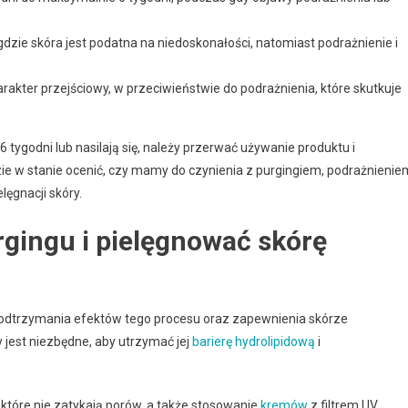
dzie skóra jest podatna na niedoskonałości, natomiast podrażnienie i
rakter przejściowy, w przeciwieństwie do podrażnienia, które skutkuje
6 tygodni lub nasilają się, należy przerwać używanie produktu i
zie w stanie ocenić, czy mamy do czynienia z purgingiem, podrażnienie
lęgnacji skóry.
gingu i pielęgnować skórę
podtrzymania efektów tego procesu oraz zapewnienia skórze
 jest niezbędne, aby utrzymać jej
barierę hydrolipidową
i
 które nie zatykają porów, a także stosowanie
kremów
z filtrem UV.