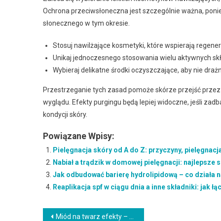
Ochrona przeciwsłoneczna jest szczególnie ważna, poni
słonecznego w tym okresie.
Stosuj nawilżające kosmetyki, które wspierają regener
Unikaj jednoczesnego stosowania wielu aktywnych skła
Wybieraj delikatne środki oczyszczające, aby nie drażn
Przestrzeganie tych zasad pomoże skórze przejść przez
wyglądu. Efekty purgingu będą lepiej widoczne, jeśli zad
kondycji skóry.
Powiązane Wpisy:
Pielęgnacja skóry od A do Z: przyczyny, pielęgnacja,
Nabiał a trądzik w domowej pielęgnacji: najlepsze sk
Jak odbudować barierę hydrolipidową – co działa 
Reaplikacja spf w ciągu dnia a inne składniki: jak łą
Nawigacja
Miód na twarz efekty – kiedy widać efekty i jak podtrzymać rezultaty