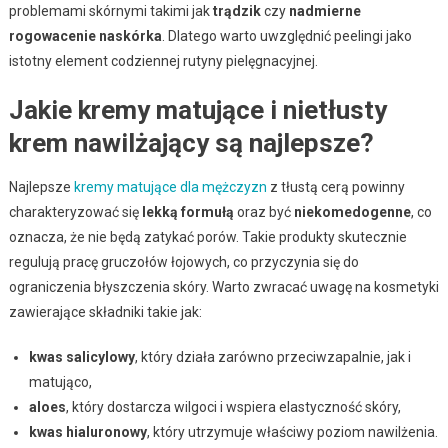
problemami skórnymi takimi jak
trądzik
czy
nadmierne
rogowacenie naskórka
. Dlatego warto uwzględnić peelingi jako
istotny element codziennej rutyny pielęgnacyjnej.
Jakie kremy matujące i nietłusty
krem nawilżający są najlepsze?
Najlepsze
kremy matujące dla mężczyzn
z tłustą cerą powinny
charakteryzować się
lekką formułą
oraz być
niekomedogenne
, co
oznacza, że nie będą zatykać porów. Takie produkty skutecznie
regulują pracę gruczołów łojowych, co przyczynia się do
ograniczenia błyszczenia skóry. Warto zwracać uwagę na kosmetyki
zawierające składniki takie jak:
kwas salicylowy
, który działa zarówno przeciwzapalnie, jak i
matująco,
aloes
, który dostarcza wilgoci i wspiera elastyczność skóry,
kwas hialuronowy
, który utrzymuje właściwy poziom nawilżenia.