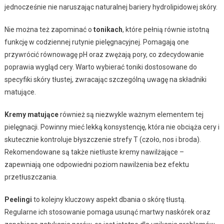
jednocześnie nie naruszając naturalnej bariery hydrolipidowej skóry.
Nie można też zapominać o
tonikach
, które pełnią równie istotną
funkcję w codziennej rutynie pielęgnacyjnej. Pomagają one
przywrócić równowagę pH oraz zwężają pory, co zdecydowanie
poprawia wygląd cery. Warto wybierać toniki dostosowane do
specyfiki skóry tłustej, zwracając szczególną uwagę na składniki
matujące.
Kremy matujące
również są niezwykle ważnym elementem tej
pielęgnacji. Powinny mieć lekką konsystencję, która nie obciąża cery i
skutecznie kontroluje błyszczenie strefy T (czoło, nos i broda).
Rekomendowane są także nietłuste kremy nawilżające –
zapewniają one odpowiedni poziom nawilżenia bez efektu
przetłuszczania.
Peelingi
to kolejny kluczowy aspekt dbania o skórę tłustą.
Regularne ich stosowanie pomaga usunąć martwy naskórek oraz