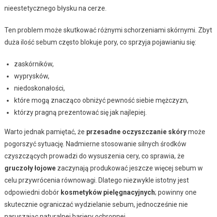
nieestetycznego błysku na cerze.
Ten problem może skutkować różnymi schorzeniami skórnymi. Zbyt
duża ilość sebum często blokuje pory, co sprzyja pojawianiu się:
zaskórników,
wyprysków,
niedoskonałości,
które mogą znacząco obniżyć pewność siebie mężczyzn,
którzy pragną prezentować się jak najlepiej.
Warto jednak pamiętać, że
przesadne oczyszczanie skóry
może
pogorszyć sytuację. Nadmierne stosowanie silnych środków
czyszczących prowadzi do wysuszenia cery, co sprawia, że
gruczoły łojowe
zaczynają produkować jeszcze więcej sebum w
celu przywrócenia równowagi. Dlatego niezwykle istotny jest
odpowiedni dobór
kosmetyków pielęgnacyjnych
; powinny one
skutecznie ograniczać wydzielanie sebum, jednocześnie nie
naruszając naturalnej bariery ochronnej.