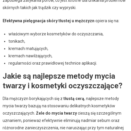
zapobiega zatykania porów, co jest istotne dla unikania problemów
skórnych takich jak trądzik czy wypryski.
Efektywna pielęgnacja skóry tłustej u mężczyzn
opiera się na:
właściwym wyborze kosmetyków do oczyszczania,
tonikach,
kremach matujących,
kremach nawilżających,
regularności oraz prawidłowej technice aplikacji.
Jakie są najlepsze metody mycia
twarzy i kosmetyki oczyszczające?
Dla mężczyzn borykających się z
tłustą cerą
, najlepsze metody
mycia twarzy bazują na stosowaniu delikatnych kosmetyków
oczyszczających.
Żele do mycia twarzy
cieszą się szczególnym
uznaniem, ponieważ efektywnie eliminują nadmiar sebum oraz
różnorodne zanieczyszczenia, nie naruszając przy tym naturalnej