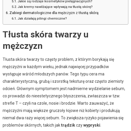
Jakie są rodzaje kosmetyków pielęgnacyjnych?
Jak kremy nawilżające wpływają na tłustą skórę?
Zabiegi dermatologiczne dla mężczyzn z tłustą skórą
Jak działają pilingi chemiczne?
Tłusta skóra twarzy u
mężczyzn
Tłusta skóra twarzy to częsty problem, z którym borykają się
mężczyźni w każdym wieku, jednak najwięcej przypadków
występuje wśród młodszych panów. Tego typu cera ma
charakterystyczną, grubą i szorstką teksturę oraz często ziemisty
odcień. Głównym symptomem jest nadmierne wydzielanie sebum,
co prowadzi do nieestetycznego błyszczenia, zwłaszcza w tzw.
strefie T – czyli na czole, nosie i brodzie. Warto zauważyć, że
mężczyźni mają większe gruczoły łojowe niż kobiety i produkują
niemal dwa razy więcej sebum. To zwiększa ryzyko pojawienia się
problemów skórnych, takich jak
trądzik
czy
wypryski
.