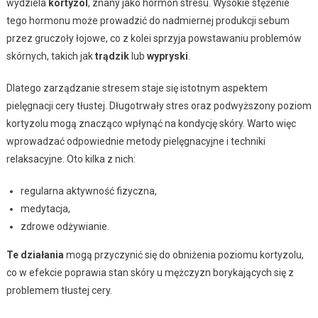
wydziela
kortyzol
, znany jako hormon stresu. Wysokie stężenie
tego hormonu może prowadzić do nadmiernej produkcji sebum
przez gruczoły łojowe, co z kolei sprzyja powstawaniu problemów
skórnych, takich jak
trądzik
lub
wypryski
.
Dlatego zarządzanie stresem staje się istotnym aspektem
pielęgnacji cery tłustej. Długotrwały stres oraz podwyższony poziom
kortyzolu mogą znacząco wpłynąć na kondycję skóry. Warto więc
wprowadzać odpowiednie metody pielęgnacyjne i techniki
relaksacyjne. Oto kilka z nich:
regularna aktywność fizyczna,
medytacja,
zdrowe odżywianie.
Te działania
mogą przyczynić się do obniżenia poziomu kortyzolu,
co w efekcie poprawia stan skóry u mężczyzn borykających się z
problemem tłustej cery.