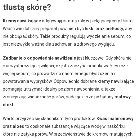
tłustą skórę?
Kremy nawilżające
odgrywają istotną rolę w pielęgnacji cery tłustej.
Właściwie dobrany preparat powinien być
lekki
oraz
nietłusty
, aby
nie obciążać skóry. Takie produkty regulują wydzielanie sebum, co
jest niezwykle ważne dla zachowania zdrowego wyglądu.
Zadbanie o odpowiednie nawilżenie
jest kluczowe. Gdy skóra nie
ma wystarczającej wilgoci, często zaczyna produkować jeszcze
więcej sebum, co prowadzi do nadmiernego błyszczenia i
powstawania wyprysków. Odpowiednio dobrane kremy nawilżające
pomagają utrzymać idealny poziom nawodnienia, a także
zmniejszają widoczność porów, nadając cerze pożądany
matowy
efekt
.
Warto przyjrzeć się składnikom tych produktów.
Kwas hialuronowy
oraz
aloes
to doskonałe substancje wiążące wodę w naskórku,
które nie zatyka porów. W przeciwieństwie do kremów matujących,