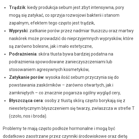
Trądzik
: kiedy produkcja sebum jest zbyt intensywna, pory
mogą się zatykać, co sprzyja rozwojowi bakterii i stanom
zapalnym, efektem tego często jest trądzik,
Wypryski
: zatkanie porów przez nadmiar tłuszczu oraz martwy
naskórek może prowadzić do nieprzyjemnych wyprysków, które
są zarówno bolesne, jak i mało estetyczne,
Podrażnienia
: skóra tłusta bywa bardziej podatna na
podrażnienia spowodowane zanieczyszczeniami lub
stosowaniem agresywnych kosmetyków,
Zatykanie porów
: wysoka ilość sebum przyczynia się do
powstawania zaskórników – zarówno otwartych, jak i
zamkniętych – co znacznie pogarsza ogólny wygląd cery,
Błyszcząca cera
: osoby z tłustą skórą często borykają się z
nieestetycznym błyszczeniem się twarzy, zwłaszcza w strefie T
(czoło, nos i broda).
Problemy te mają często podłoże hormonalne i mogą być
dodatkowo zaostrzane przez czynniki środowiskowe oraz dietę.