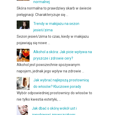
normalnej
Skóra normalna to prawdziwy skarb w świecie
pielęgnacji. Charakteryzuje się …
Trendy w makijażu na sezon
jesień/zima
Sezon jesień/zima to czas, kiedy w makijażu
pojawiają się nowe …
Alkohol a skóra: Jak picie wpływa na
pryszcze i zdrowie cery?
Alkohol jest powszechnie spożywanym
napojem, jednak jego wpływ na zdrowie …
Jak wybrać najlepszą prostownicę
do włosów? Kluczowe porady
Wybór odpowiedniej prostownicy do włosów to
nie tylko kwestia estetyki, …
Jak dbać o skórę wokół ust i
zapobiegać zmarszczkom: