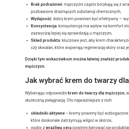
Brak podrażnień
: mężczyźni często borykają się z wr
pozbawione drażniących substancji chemicznych,
Wydajność
: dobry krem powinien być efektywny — wys
Konsystencja
: konsystencja ma wpływ na komfort sto
zazwyczaj lepiej się sprawdzają u mężczyzn,
Skład produktu
: kluczowe jest, aby krem charaktery
czy skwalan, które wspierają regenerację skóry oraz je
Dzięki tym wskazówkom można łatwiej znaleźć produk
mężczyzn.
Jak wybrać krem do twarzy dl
Wybierając odpowiedni
krem do twarzy dla mężczyzn
, 
skuteczną pielęgnację. Oto najważniejsze z nich:
składniki aktywne
– kremy powinny być wzbogacone o 
które doskonale zatrzymują wilgoć w skórze,
osoby z
wrażliwą cerą
powinny kierować się produktam