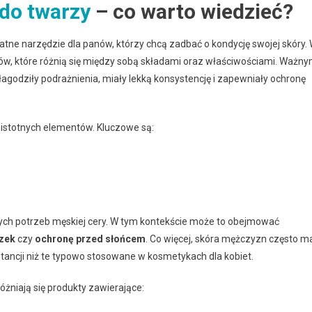
do twarzy
– co warto wiedzieć?
atne narzędzie dla panów, którzy chcą zadbać o kondycję swojej skóry.
ów, które różnią się między sobą składami oraz właściwościami. Ważn
 łagodziły podrażnienia, miały lekką konsystencję i zapewniały ochronę
a istotnych elementów. Kluczowe są:
ch potrzeb męskiej cery. W tym kontekście może to obejmować
zek
czy
ochronę przed słońcem
. Co więcej, skóra mężczyzn często m
stancji niż te typowo stosowane w kosmetykach dla kobiet.
niają się produkty zawierające: