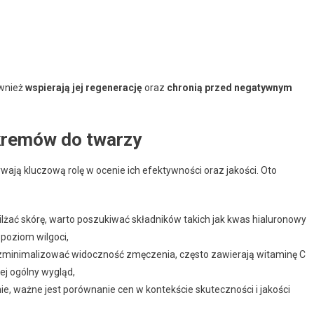
ównież
wspierają jej regenerację
oraz
chronią przed negatywnym
kremów do twarzy
wają kluczową rolę w ocenie ich efektywności oraz jakości. Oto
lżać skórę, warto poszukiwać składników takich jak kwas hialuronowy
poziom wilgoci,
 zminimalizować widoczność zmęczenia, często zawierają witaminę C
jej ogólny wygląd,
ie, ważne jest porównanie cen w kontekście skuteczności i jakości