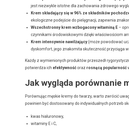
jest niezwykle istotne dla zachowania zdrowego wyglą
Krem składający się w 96% ze składników pochodz
ekologiczne podejście do pielęgnacji, zapewnia znak
Wszechstronny krem wzbogacony witaminą E
– opró
czynnikami środowiskowymi dzięki właściwościom an
Krem intensywnie nawilżający
(może powodować uczu
dyskomfort, jego znakomita skuteczność przyciąga w
Każdy z wymienionych produktów przeszedł rygorystyczn
potwierdza ich
efektywność
oraz
rosnącą popularność
w
Jak wygląda porównanie 
Porównując męskie kremy do twarzy, warto zwrócić uwa
powinien być dostosowany do indywidualnych potrzeb skór
kwas hialuronowy,
witaminy E i C,