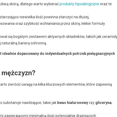
ażliwą skórą, dlatego warto wybierać
produkty hipoalergiczne
oraz te
tarczająco niewielka ilość powinna starczyć na dłużej,
sowania oraz szybkość wchłaniania przez skórę; lekkie formuły
zował się bogatym zestawem aktywnych składników, takich jak ceramid
j naturalną barierę ochronną.
t idealnie dopasowany do indywidualnych potrzeb pielęgnacyjnych
a mężczyzn?
warto zwrócić uwagę na kilka kluczowych elementów, które zapewnią
substancje nawilżające, takie jak
kwas hialuronowy
czy
gliceryna
,
i zawierającymi minimalną ilość potencjalnie drażniących