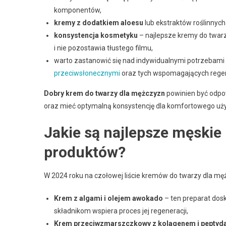
komponentów,
kremy z dodatkiem aloesu
lub ekstraktów roślinnych
konsystencja kosmetyku
– najlepsze kremy do twarz
i nie pozostawia tłustego filmu,
warto zastanowić się nad indywidualnymi potrzebam
przeciwsłonecznymi
oraz tych wspomagających regene
Dobry krem do twarzy dla mężczyzn
powinien być odpow
oraz mieć optymalną konsystencję dla komfortowego uż
Jakie są najlepsze męskie
produktów?
W 2024 roku na czołowej liście kremów do twarzy dla męż
Krem z algami i olejem awokado
– ten preparat dosk
składnikom wspiera proces jej regeneracji,
Krem przeciwzmarszczkowy z kolagenem i peptyd