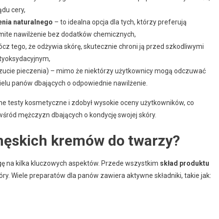
du cery,
enia naturalnego
– to idealna opcja dla tych, którzy preferują
omite nawilżenie bez dodatków chemicznych,
cz tego, że odżywia skórę, skutecznie chroni ją przed szkodliwymi
tyoksydacyjnym,
cie pieczenia) – mimo że niektórzy użytkownicy mogą odczuwać
ielu panów dbających o odpowiednie nawilżenie.
e testy kosmetyczne i zdobył wysokie oceny użytkowników, co
śród mężczyzn dbających o kondycję swojej skóry.
męskich kremów do twarzy?
gę na kilka kluczowych aspektów. Przede wszystkim
skład produktu
y. Wiele preparatów dla panów zawiera aktywne składniki, takie jak: