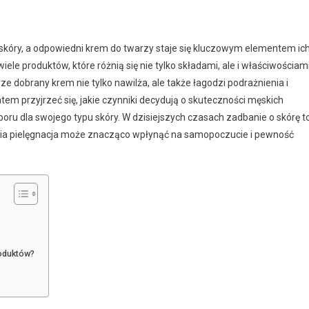
 skóry, a odpowiedni krem do twarzy staje się kluczowym elementem ic
ele produktów, które różnią się nie tylko składami, ale i właściwościami
 dobrany krem nie tylko nawilża, ale także łagodzi podrażnienia i
m przyjrzeć się, jakie czynniki decydują o skuteczności męskich
oru dla swojego typu skóry. W dzisiejszych czasach zadbanie o skórę t
ednia pielęgnacja może znacząco wpłynąć na samopoczucie i pewność
roduktów?