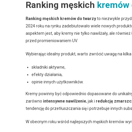
Ranking męskich
kremów 
Ranking męskich kremów do twarzy
to niezwykle przyd
2024 roku na rynku zadebiutowało wiele nowych produkt
aspektem jest, aby kremy nie tylko nawilżały, ale również
przed promieniowaniem UV.
Wybierając idealny produkt, warto zwrócić uwagę na kilk
składniki aktywne,
efekty działania,
opinie innych użytkowników.
Kremy powinny być odpowiednio dopasowane do unikalny
zarówno
intensywne nawilżenie
, jak i
redukcję zmarszc
tendencję do przetłuszczania się i potrzebuje innych sub
W obecnym roku wśród najlepszych męskich kremów wyróż