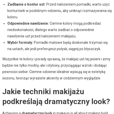
Zadbanie o kontur ust:
Przed nałożeniem pomadki, warto użyć
konturówki w podobnym odcieniu, aby uniknąć rozmazywania się
koloru.
Odpowiednie nawilżenie:
Ciemne kolory mogą podkreślać
niedoskonałości, dlatego warto zadbać o odpowiednie
nawilżenie ust przed nałożeniem makijażu.
Wybór formuły:
Pomadki matowe będą doskonale trzymać się
na ustach, ale jeśli preferujesz połysk, sięgnij po błyszczyk.
Wszystkie te kolory i porady sprawią, że makijaż ust tej jesieni i zimy
będzie nie tylko modny, ale i stylowy, przyciągając wzrok i dodając
pewności siebie. Ciemne odcienie idealnie wpisują się w estetykę
sezonu, tworząc wyraziste akcenty w codziennym wyglądzie.
Jakie techniki makijażu
podkreślają dramatyczny look?
Achieving a
dramatyczny look
in makeup is all about making bold