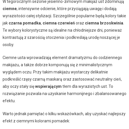
W tegorocznym sezonie jesienno-zimowym makijaż ust zdominują
ciemne
, intensywne odcienie, które przyciągają uwagę i dodają
wyrazistości całej stylizacji. Szczególnie popularne będą kolory takie
jak
czarna pomadka
,
ciemna czerwień
oraz
ciemna brzoskwinia
.
Te wybory kolorystyczne są idealne na chłodniejsze dni, ponieważ
kontrastują z szarością otoczenia i podkreślają urodę noszącej je
osoby.
Ciemne usta wprowadzają element dramatyzmu do codziennego
makijażu, a także dobrze komponują się z minimalistycznym
wyglądem oczu. Przy takim makijażu wystarczy delikatnie
podkreślić rzęsy czarną maskarą oraz zastosować neutralny cień,
aby oczy stały się
wspierającym
tłem dla wyrazistych ust. To
rozwiązanie pozwala na uzyskanie harmonijnego i zbalansowanego
efektu.
Warto jednak pamiętać o kilku wskazówkach, aby uzyskać najlepszy
efekt z ciemnymi kolorami pomadek: