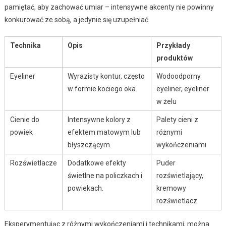
pamiętać, aby zachować umiar – intensywne akcenty nie powinny
konkurować ze sobą, a jedynie się uzupełniać.
Technika
Opis
Przykłady
produktów
Eyeliner
Wyrazisty kontur, często
Wodoodporny
w formie kociego oka.
eyeliner, eyeliner
w żelu
Cienie do
Intensywne kolory z
Palety cieni z
powiek
efektem matowym lub
różnymi
błyszczącym.
wykończeniami
Rozświetlacze
Dodatkowe efekty
Puder
świetlne na policzkach i
rozświetlający,
powiekach.
kremowy
rozświetlacz
Eksperymentując z różnymi wykończeniami i technikami, można