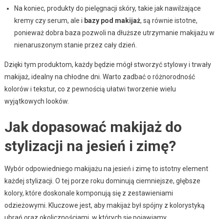
Na koniec, produkty do pielęgnacji skóry, takie jak nawilżające
kremy czy serum, ale i
bazy pod makijaż
, są równie istotne,
ponieważ dobra baza pozwoli na dłuższe utrzymanie makijażu w
nienaruszonym stanie przez cały dzień.
Dzięki tym produktom, każdy będzie mógł stworzyć stylowy i trwały
makijaż, idealny na chłodne dni. Warto zadbać o różnorodność
kolorów i tekstur, co z pewnością ułatwi tworzenie wielu
wyjątkowych looków.
Jak dopasować makijaż do
stylizacji na jesień i zimę?
Wybór odpowiedniego makijażu na jesień i zimę to istotny element
każdej stylizacji. O tej porze roku dominują ciemniejsze, głębsze
kolory, które doskonale komponują się z zestawieniami
odzieżowymi. Kluczowe jest, aby makijaż był spójny z kolorystyką
ubrań oraz okolicznościami, w których się pojawiamy.