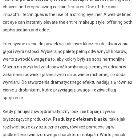
choices and emphasizing certain features. One of the most
impactful techniques is the use of a strong eyeliner. A well-defined
cat eye can instantly elevate the entire makeup style, offering both
sophistication and edge.
Intensywne cienie do powiek są kolejnym kluczem do stworzenia
głębi i wyrazistości. Wybierając paletę pełną odważnych kolorów,
warto zwrócić uwagę na to, aby kolory były ze sobą harmonijne.
Można na przykład zastosować kombinację ciemnych odcieni w
załamaniu powieki i jaśniejszych na powiece ruchomej, co doda
wymiaru. Do stworzenia dramatycznego efektu nadają się również
cienie z drobinkami, które przyciągają uwagę i rozświetlają
spojrzenie.
Kiedy planujesz swój dramatyczny look, nie bój się używać
błyszczących produktów.
Produkty z efektem blasku
, takie jak
rozświetlacze czy sztuczne rzęsy, również pomocne są w
podkreśleniu wieczorowego charakteru makijażu. Warto jednak