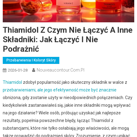
Thiamidol Z Czym Nie Łączyć A Inne
Składniki: Jak Łączyć I Nie
Podrażnić
Przebarwienia I Koloryt Skóry
Nouveaucontour.com.pl
2026-01-28
Thiamidol
zdobył popularność jako skuteczny składnik w walce z
przebarwieniami, ale jego efektywność może być znacznie
obniżona, gdy zostanie użyty w nieodpowiednich połączeniach. Czy
kiedykolwiek zastanawiałeś się, jakie inne składniki mogą wpływać
na jego działanie? Wiele osób, próbując uzyskać jak najlepsze
rezultaty, popełnia powszechne błędy, łącząc Thiamidol z
substancjami, które nie tylko osłabiają jego właściwości, ale mogą
także prowadzić do podrażnień skóry. Zrozumienie, z czym unikać