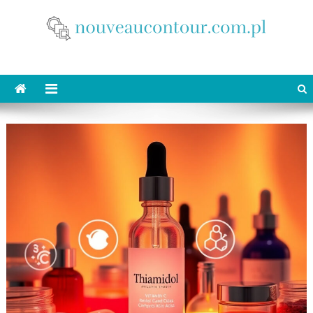
Skip
to
content
nouveaucontour.com.pl
makijaż Poznań