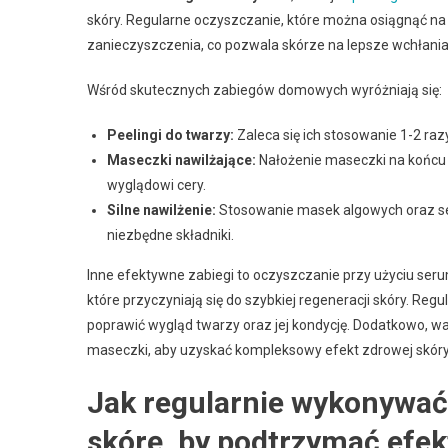
skóry. Regularne oczyszczanie, które można osiągnąć na 
zanieczyszczenia, co pozwala skórze na lepsze wchłani
Wśród skutecznych zabiegów domowych wyróżniają się:
Peelingi do twarzy:
Zaleca się ich stosowanie 1-2 raz
Maseczki nawilżające:
Nałożenie maseczki na końcu 
wyglądowi cery.
Silne nawilżenie:
Stosowanie masek algowych oraz seru
niezbędne składniki.
Inne efektywne zabiegi to oczyszczanie przy użyciu seru
które przyczyniają się do szybkiej regeneracji skóry. R
poprawić wygląd twarzy oraz jej kondycję. Dodatkowo, warto
maseczki, aby uzyskać kompleksowy efekt zdrowej skóry
Jak regularnie wykonywać
skórę, by podtrzymać efek