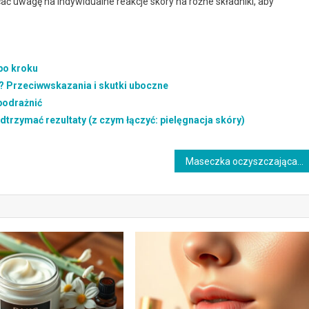
ć uwagę na indywidualne reakcje skóry na różne składniki, aby
 po kroku
? Przeciwwskazania i skutki uboczne
 podrażnić
odtrzymać rezultaty (z czym łączyć: pielęgnacja skóry)
Maseczka oczyszczająca domowa: przyczyny, objawy i skuteczne rozwiązania