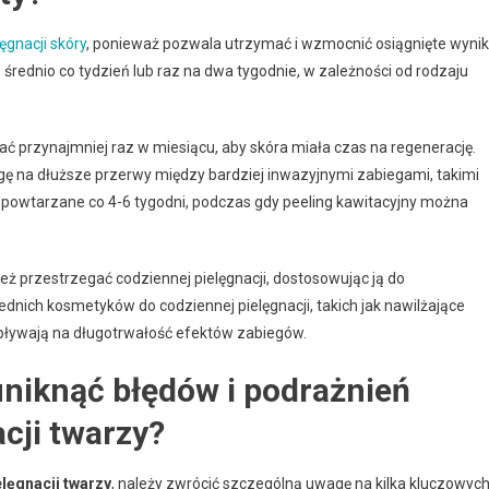
lęgnacji skóry
, ponieważ pozwala utrzymać i wzmocnić osiągnięte wyniki
dnio co tydzień lub raz na dwa tygodnie, w zależności od rodzaju
 przynajmniej raz w miesiącu, aby skóra miała czas na regenerację.
ę na dłuższe przerwy między bardziej inwazyjnymi zabiegami, takimi
 powtarzane co 4-6 tygodni, podczas gdy peeling kawitacyjny można
ż przestrzegać codziennej pielęgnacji, dostosowując ją do
dnich kosmetyków do codziennej pielęgnacji, takich jak nawilżające
wpływają na długotrwałość efektów zabiegów.
uniknąć błędów i podrażnień
cji twarzy?
lęgnacji twarzy
, należy zwrócić szczególną uwagę na kilka kluczowyc