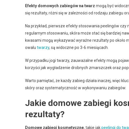
Efekty domowych zabiegów na twarz
mogą być widoczne
się rezultaty, różni się w zależności od rodzaju zabiegu o
Na przykład, pierwsze efekty stosowania peelingów czy 
regularnym stosowaniu, skóra może stać się bardziej nawi
kwasami mogą wykazywać wyraźne rezultaty po około mies
owalu
twarzy
, są widoczne po 3-6 miesiącach.
W przypadku jogi twarzy, zauważalne efekty mogą pojawić 
korzyści jak wygładzenie drobnych zmarszczek oraz pop
Warto pamiętać, że każdy zabieg działa inaczej, więc klu
skóry oraz systematyczność w wykonywaniu zabiegów.
Jakie domowe zabiegi ko
rezultaty?
Domowe zabiegi kosmetyczne
, takie jak
peelingi do twa