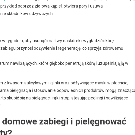
przykład poprzez ziołową kąpiel, otwiera pory i usuwa
anie składników odżywczych.
y w tygodniu, aby usunąć martwy naskórek i wygładzić skórę.
zabiegu przynosi odżywienie i regenerację, co sprzyja zdrowemu
m nawilżających, które głęboko penetrują skórę i uzupełniają ją w
m z kwasem salicylowym i glinki oraz odżywiające maski w płachcie,
egularna pielęgnacja i stosowanie odpowiednich produktów mogą znacząc
 skupić się na pielęgnacji rąk i stóp, stosując peelingi i nawilżające
.
 domowe zabiegi i pielęgnować
ty?