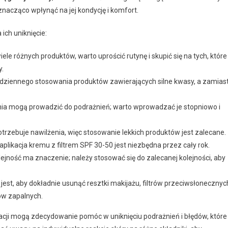
znacząco wpłynąć na jej kondycję i komfort.
ich uniknięcie:
le różnych produktów, warto uprościć rutynę i skupić się na tych, które
y.
dziennego stosowania produktów zawierających silne kwasy, a zamias
nia mogą prowadzić do podrażnień; warto wprowadzać je stopniowo i
trzebuje nawilżenia, więc stosowanie lekkich produktów jest zalecane.
plikacja kremu z filtrem SPF 30-50 jest niezbędna przez cały rok.
ejność ma znaczenie; należy stosować się do zalecanej kolejności, aby
est, aby dokładnie usunąć resztki makijażu, filtrów przeciwsłonecznyc
ów zapalnych.
cji mogą zdecydowanie pomóc w uniknięciu podrażnień i błędów, które