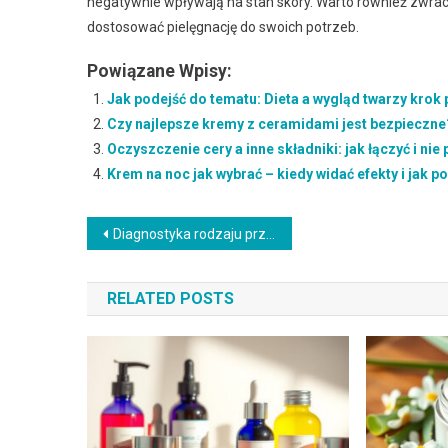
negatywnie wpływają na stan skóry. Warto również zwraca
dostosować pielęgnację do swoich potrzeb.
Powiązane Wpisy:
Jak podejść do tematu: Dieta a wygląd twarzy krok
Czy najlepsze kremy z ceramidami jest bezpieczne
Oczyszczenie cery a inne składniki: jak łączyć i nie
Krem na noc jak wybrać – kiedy widać efekty i jak p
Nawigacja
Diagnostyka rodzaju przebarwień – kiedy widać efekty i jak podtrzymać rezultaty
wpisu
RELATED POSTS