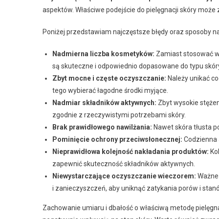
aspektów. Właściwe podejście do pielęgnacji skóry może 
Poniżej przedstawiam najczęstsze błędy oraz sposoby na 
Nadmierna liczba kosmetyków:
Zamiast stosować wie
są skuteczne i odpowiednio dopasowane do typu skór
Zbyt mocne i częste oczyszczanie:
Należy unikać co
tego wybierać łagodne środki myjące.
Nadmiar składników aktywnych:
Zbyt wysokie stęże
zgodnie z rzeczywistymi potrzebami skóry.
Brak prawidłowego nawilżania:
Nawet skóra tłusta po
Pominięcie ochrony przeciwsłonecznej:
Codzienna a
Nieprawidłowa kolejność nakładania produktów:
Kol
zapewnić skuteczność składników aktywnych.
Niewystarczające oczyszczanie wieczorem:
Ważne j
i zanieczyszczeń, aby uniknąć zatykania porów i stan
Zachowanie umiaru i dbałość o właściwą metodę pielęgna