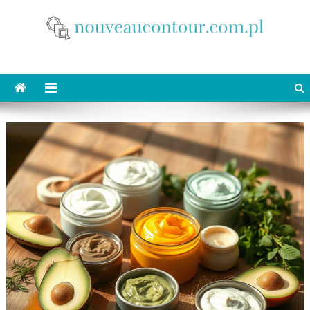
Skip
to
content
nouveaucontour.com.pl
makijaż Poznań