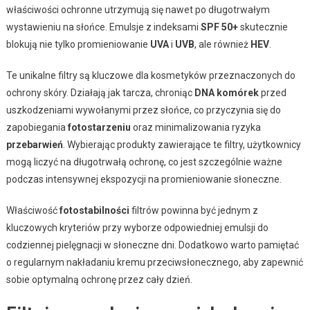
właściwości ochronne utrzymują się nawet po długotrwałym
wystawieniu na słońce. Emulsje z indeksami
SPF 50+
skutecznie
blokują nie tylko promieniowanie
UVA
i
UVB
, ale również
HEV
.
Te unikalne filtry są kluczowe dla kosmetyków przeznaczonych do
ochrony skóry. Działają jak tarcza, chroniąc
DNA komórek
przed
uszkodzeniami wywołanymi przez słońce, co przyczynia się do
zapobiegania
fotostarzeniu
oraz minimalizowania ryzyka
przebarwień
. Wybierając produkty zawierające te filtry, użytkownicy
mogą liczyć na długotrwałą ochronę, co jest szczególnie ważne
podczas intensywnej ekspozycji na promieniowanie słoneczne.
Właściwość
fotostabilności
filtrów powinna być jednym z
kluczowych kryteriów przy wyborze odpowiedniej emulsji do
codziennej pielęgnacji w słoneczne dni. Dodatkowo warto pamiętać
o regularnym nakładaniu kremu przeciwsłonecznego, aby zapewnić
sobie optymalną ochronę przez cały dzień.