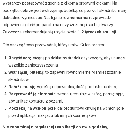
wystarczy postępować zgodnie z kilkoma prostymi krokami. Na
początku dobrze jest wstrząsnąć butelką, co pozwoli składnikom się
dokładnie wymieszać. Następnie równomiernie rozprowadź
odpowiednią ilość preparatu na oczyszczonej i suchej twarzy.
Zazwyczaj rekomenduje się użycie około
1-2 łyżeczek emulsji
.
Oto szczegółowy przewodnik, który ułatwi Ci ten proces:
Oczyść cerę
: sięgnij po delikatny środek czyszczący, aby usunąć
wszelkie zanieczyszczenia,
Wstrząśnij butelką
: to zapewni równomierne rozmieszczanie
składników,
Nałóż emulsję
: wyciśnij odpowiednią ilość produktu na dłoń,
Rozprowadź ją starannie
: wmasuj emulsję w skórę, pamiętając,
aby unikać kontaktu z oczami,
Poczekaj na wchłonięcie
: daj produktowi chwilę na wchłonięcie
przed aplikacją makijażu lub innych kosmetyków.
Nie zapominaj o regularnej reaplikacji co dwie godziny
,