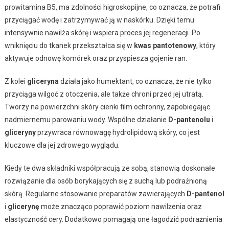
prowitamina B5, ma zdolności higroskopijne, co oznacza, że potrafi
przyciągać wodę i zatrzymywać ją w naskórku. Dzięki temu
intensywnie nawilża skórę i wspiera proces jej regeneracji. Po
wniknięciu do tkanek przekształca się w
kwas pantotenowy
, który
aktywuje odnowę komórek oraz przyspiesza gojenie ran.
Z kolei
gliceryna
działa jako humektant, co oznacza, że nie tylko
przyciąga wilgoć z otoczenia, ale także chroni przed jej utratą.
Tworzy na powierzchni skóry cienki film ochronny, zapobiegając
nadmiernemu parowaniu wody. Wspólne działanie
D-pantenolu
i
gliceryny
przywraca równowagę hydrolipidową skóry, co jest
kluczowe dla jej zdrowego wyglądu.
Kiedy te dwa składniki współpracują ze sobą, stanowią doskonałe
rozwiązanie dla osób borykających się z suchą lub podrażnioną
skórą. Regularne stosowanie preparatów zawierających
D-pantenol
i
glicerynę
może znacząco poprawić poziom nawilżenia oraz
elastyczność cery. Dodatkowo pomagają one łagodzić podrażnienia