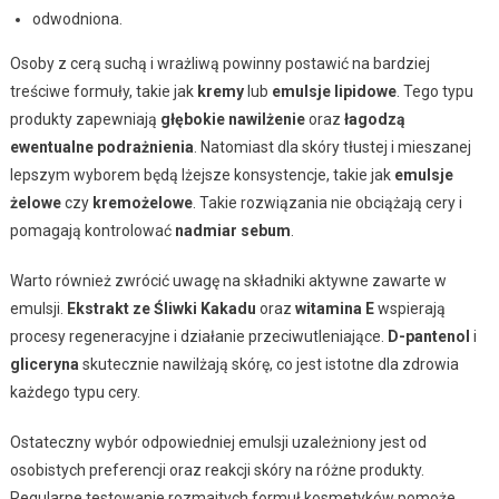
odwodniona.
Osoby z cerą suchą i wrażliwą powinny postawić na bardziej
treściwe formuły, takie jak
kremy
lub
emulsje lipidowe
. Tego typu
produkty zapewniają
głębokie nawilżenie
oraz
łagodzą
ewentualne podrażnienia
. Natomiast dla skóry tłustej i mieszanej
lepszym wyborem będą lżejsze konsystencje, takie jak
emulsje
żelowe
czy
kremożelowe
. Takie rozwiązania nie obciążają cery i
pomagają kontrolować
nadmiar sebum
.
Warto również zwrócić uwagę na składniki aktywne zawarte w
emulsji.
Ekstrakt ze Śliwki Kakadu
oraz
witamina E
wspierają
procesy regeneracyjne i działanie przeciwutleniające.
D-pantenol
i
gliceryna
skutecznie nawilżają skórę, co jest istotne dla zdrowia
każdego typu cery.
Ostateczny wybór odpowiedniej emulsji uzależniony jest od
osobistych preferencji oraz reakcji skóry na różne produkty.
Regularne testowanie rozmaitych formuł kosmetyków pomoże