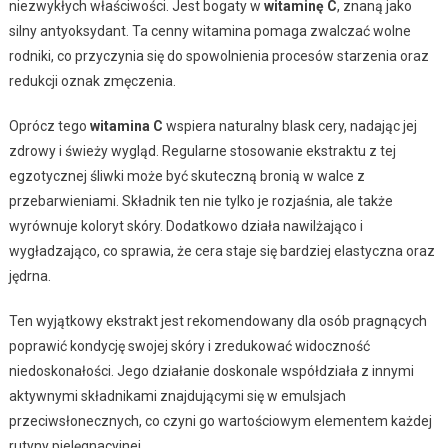
niezwykłych właściwości. Jest bogaty w
witaminę C
, znaną jako
silny antyoksydant. Ta cenny witamina pomaga zwalczać wolne
rodniki, co przyczynia się do spowolnienia procesów starzenia oraz
redukcji oznak zmęczenia.
Oprócz tego
witamina C
wspiera naturalny blask cery, nadając jej
zdrowy i świeży wygląd. Regularne stosowanie ekstraktu z tej
egzotycznej śliwki może być skuteczną bronią w walce z
przebarwieniami. Składnik ten nie tylko je rozjaśnia, ale także
wyrównuje koloryt skóry. Dodatkowo działa nawilżająco i
wygładzająco, co sprawia, że cera staje się bardziej elastyczna oraz
jędrna.
Ten wyjątkowy ekstrakt jest rekomendowany dla osób pragnących
poprawić kondycję swojej skóry i zredukować widoczność
niedoskonałości. Jego działanie doskonale współdziała z innymi
aktywnymi składnikami znajdującymi się w emulsjach
przeciwsłonecznych, co czyni go wartościowym elementem każdej
rutyny pielęgnacyjnej.