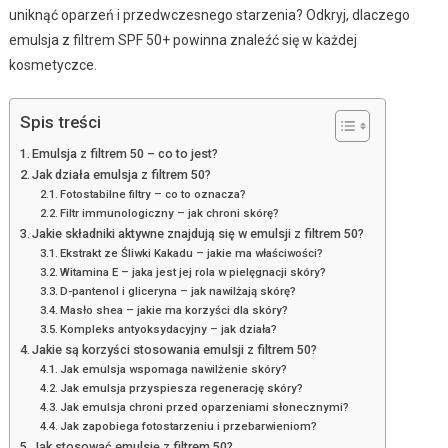
uniknąć oparzeń i przedwczesnego starzenia? Odkryj, dlaczego
emulsja z filtrem SPF 50+ powinna znaleźć się w każdej
kosmetyczce.
Spis treści
Emulsja z filtrem 50 – co to jest?
Jak działa emulsja z filtrem 50?
Fotostabilne filtry – co to oznacza?
Filtr immunologiczny – jak chroni skórę?
Jakie składniki aktywne znajdują się w emulsji z filtrem 50?
Ekstrakt ze Śliwki Kakadu – jakie ma właściwości?
Witamina E – jaka jest jej rola w pielęgnacji skóry?
D-pantenol i gliceryna – jak nawilżają skórę?
Masło shea – jakie ma korzyści dla skóry?
Kompleks antyoksydacyjny – jak działa?
Jakie są korzyści stosowania emulsji z filtrem 50?
Jak emulsja wspomaga nawilżenie skóry?
Jak emulsja przyspiesza regenerację skóry?
Jak emulsja chroni przed oparzeniami słonecznymi?
Jak zapobiega fotostarzeniu i przebarwieniom?
Jak stosować emulsję z filtrem 50?