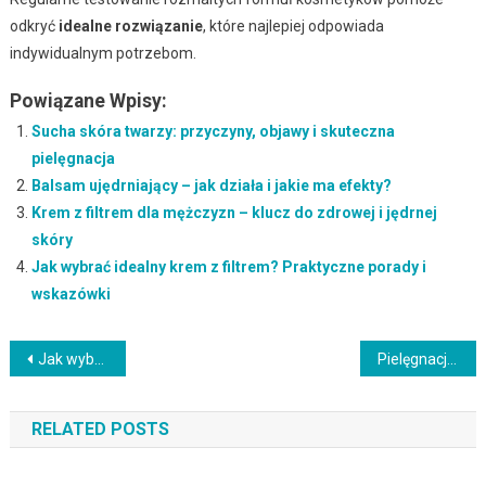
odkryć
idealne rozwiązanie
, które najlepiej odpowiada
indywidualnym potrzebom.
Powiązane Wpisy:
Sucha skóra twarzy: przyczyny, objawy i skuteczna
pielęgnacja
Balsam ujędrniający – jak działa i jakie ma efekty?
Krem z filtrem dla mężczyzn – klucz do zdrowej i jędrnej
skóry
Jak wybrać idealny krem z filtrem? Praktyczne porady i
wskazówki
Nawigacja
Jak wybrać najlepszy krem do twarzy? Przewodnik po pielęgnacji skóry
Pielęgnacja twarzy: Kluczowe etapy i porady dla każdej cery
wpisu
RELATED POSTS