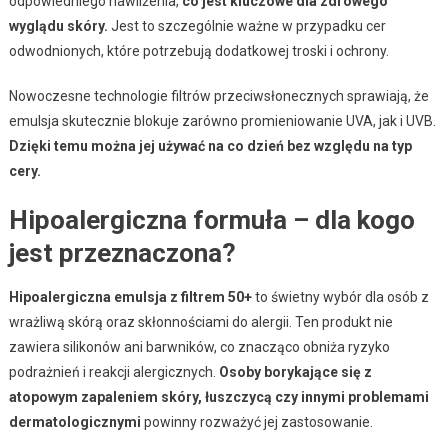
odpowiedniego nawilżenia,
co jest kluczowe dla zdrowego
wyglądu skóry.
Jest to szczególnie ważne w przypadku cer
odwodnionych, które potrzebują dodatkowej troski i ochrony.
Nowoczesne technologie filtrów przeciwsłonecznych sprawiają, że
emulsja skutecznie blokuje zarówno promieniowanie UVA, jak i UVB.
Dzięki temu można jej używać na co dzień bez względu na typ
cery.
Hipoalergiczna formuła – dla kogo
jest przeznaczona?
Hipoalergiczna emulsja z filtrem 50+
to świetny wybór dla osób z
wrażliwą skórą oraz skłonnościami do alergii. Ten produkt nie
zawiera silikonów ani barwników, co znacząco obniża ryzyko
podrażnień i reakcji alergicznych.
Osoby borykające się z
atopowym zapaleniem skóry, łuszczycą czy innymi problemami
dermatologicznymi
powinny rozważyć jej zastosowanie.