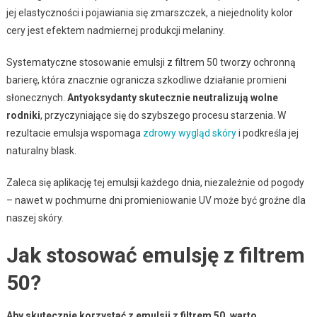
jej elastyczności i pojawiania się zmarszczek, a niejednolity kolor
cery jest efektem nadmiernej produkcji melaniny.
Systematyczne stosowanie emulsji z filtrem 50 tworzy ochronną
barierę, która znacznie ogranicza szkodliwe działanie promieni
słonecznych.
Antyoksydanty skutecznie neutralizują wolne
rodniki
, przyczyniające się do szybszego procesu starzenia. W
rezultacie emulsja wspomaga
zdrowy wygląd skóry
i podkreśla jej
naturalny blask.
Zaleca się aplikację tej emulsji każdego dnia, niezależnie od pogody
– nawet w pochmurne dni promieniowanie UV może być groźne dla
naszej skóry.
Jak stosować emulsję z filtrem
50?
Aby skutecznie korzystać z emulsji z filtrem 50, warto