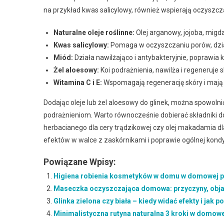
na przykład kwas salicylowy, również wspierają oczyszcza
Naturalne oleje roślinne:
Olej arganowy, jojoba, migd
Kwas salicylowy:
Pomaga w oczyszczaniu porów, dzia
Miód:
Działa nawilżająco i antybakteryjnie, poprawia k
Żel aloesowy:
Koi podrażnienia, nawilża i regeneruje s
Witamina C i E:
Wspomagają regenerację skóry i mają 
Dodając oleje lub żel aloesowy do glinek, można spowol
podrażnieniom. Warto równocześnie dobierać składniki do
herbacianego dla cery trądzikowej czy olej makadamia dl
efektów w walce z zaskórnikami i poprawie ogólnej kondyc
Powiązane Wpisy:
Higiena robienia kosmetyków w domu w domowej piel
Maseczka oczyszczająca domowa: przyczyny, objaw
Glinka zielona czy biała – kiedy widać efekty i jak 
Minimalistyczna rutyna naturalna 3 kroki w domowej 