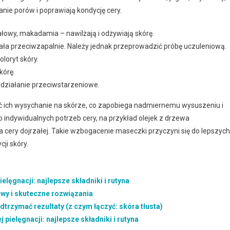
nie porów i poprawiają kondycję cery.
ałowy, makadamia – nawilżają i odżywiają skórę.
ła przeciwzapalnie. Należy jednak przeprowadzić próbę uczuleniową.
oloryt skóry.
kórę.
działanie przeciwstarzeniowe.
nić ich wysychanie na skórze, co zapobiega nadmiernemu wysuszeniu i
 indywidualnych potrzeb cery, na przykład olejek z drzewa
a cery dojrzałej. Takie wzbogacenie maseczki przyczyni się do lepszych
ji skóry.
ęgnacji: najlepsze składniki i rutyna
y i skuteczne rozwiązania
podtrzymać rezultaty (z czym łączyć: skóra tłusta)
pielęgnacji: najlepsze składniki i rutyna