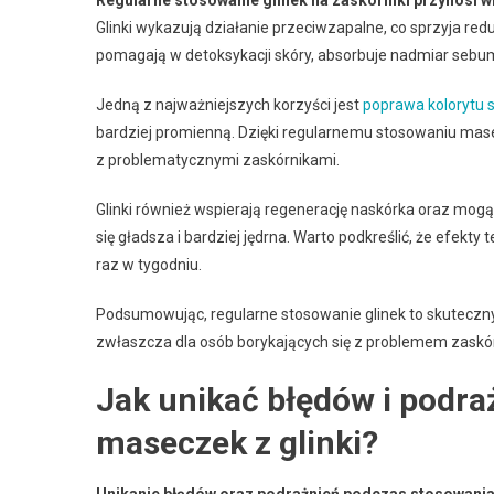
Regularne stosowanie glinek na zaskórniki przynosi w
Glinki wykazują działanie przeciwzapalne, co sprzyja re
pomagają w detoksykacji skóry, absorbuje nadmiar sebum,
Jedną z najważniejszych korzyści jest
poprawa kolorytu 
bardziej promienną. Dzięki regularnemu stosowaniu mas
z problematycznymi zaskórnikami.
Glinki również wspierają regenerację naskórka oraz mogą 
się gładsza i bardziej jędrna. Warto podkreślić, że ef
raz w tygodniu.
Podsumowując, regularne stosowanie glinek to skuteczny 
zwłaszcza dla osób borykających się z problemem zaskó
Jak unikać błędów i podr
maseczek z glinki?