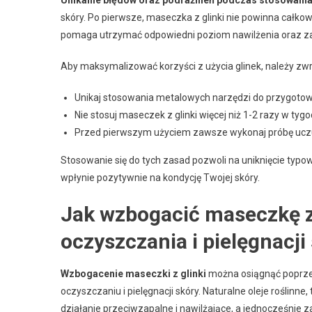
Unikanie błędów oraz podrażnień podczas stosowania
skóry. Po pierwsze, maseczka z glinki nie powinna całko
pomaga utrzymać odpowiedni poziom nawilżenia oraz zap
Aby maksymalizować korzyści z użycia glinek, należy zwr
Unikaj stosowania metalowych narzędzi do przygoto
Nie stosuj maseczek z glinki więcej niż 1-2 razy w tygo
Przed pierwszym użyciem zawsze wykonaj próbę uczule
Stosowanie się do tych zasad pozwoli na uniknięcie typow
wpłynie pozytywnie na kondycję Twojej skóry.
Jak wzbogacić maseczkę z 
oczyszczania i pielęgnacji
Wzbogacenie maseczki z glinki
można osiągnąć poprzez
oczyszczaniu i pielęgnacji skóry. Naturalne oleje roślinn
działanie przeciwzapalne i nawilżające, a jednocześnie z