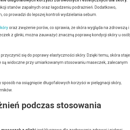
iele długofalowych korzyści zdrowotnych i estetycznych dla skóry.
dukcji stanów zapalnych oraz łagodzeniu podrażnień. Dodatkowo,
 co prowadzi do lepszej kontroli wydzielania sebum.
skóry
oraz zwężenie porów, co sprawia, że skóra wygląda na zdrowszą i
eczek z glinki, można zauważyć znaczną poprawę kondycji skóry u osó
przyczynić się do poprawy elastyczności skóry. Dzięki temu, skóra staje
ekty te są widoczne przy umiarkowanym stosowaniu maseczek, zalecanym
sposób na osiągnięcie długofalowych korzyści w pielęgnacji skóry,
rników.
ażnień podczas stosowania