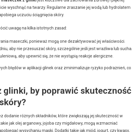
 maseczek z glinki
jest kluczowe dla zachowania zdrowej i pięknej
wicie wyschnąć na twarzy. Regularne zraszanie jej wodą lub hydrolatem
obiega uczuciu ściągnięcia skóry.
ócić uwagę na kilka istotnych zasad:
wania maseczki, ponieważ mogą one dezaktywować jej właściwości.
dniu, aby nie przesuszać skóry, szczególnie jeśli jest wrażliwa lub sucha
niową, aby upewnić się, że nie wystąpią reakcje alergiczne.
ych błędów w aplikacji glinek oraz zminimalizuje ryzyko podrażnień, co
glinki, by poprawić skuteczność
 skóry?
 dodanie różnych składników, które zwiększają jej skuteczność w
e, takie jak olej arganowy, jojoba czy migdałowy, mogą wzmacniać
apobiegać wysychaniu maski. Dodatki takie jak miód, jogurt, czy kwasy,