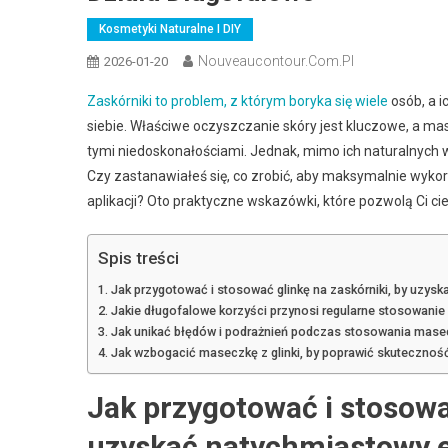
Kosmetyki Naturalne I DIY
Nouveaucontour.com.pl
2026-01-20
Zaskórniki to problem, z którym boryka się wiele
osób, a i
siebie. Właściwe oczyszczanie skóry jest kluczowe, a mas
tymi niedoskonałościami. Jednak, mimo ich naturalnych 
Czy zastanawiałeś się, co zrobić, aby maksymalnie wykorz
aplikacji? Oto praktyczne wskazówki, które pozwolą Ci cie
Spis treści
Jak przygotować i stosować glinkę na zaskórniki, by uzys
Jakie długofalowe korzyści przynosi regularne stosowanie 
Jak unikać błędów i podrażnień podczas stosowania masec
Jak wzbogacić maseczkę z glinki, by poprawić skuteczność
Jak przygotować i stosować
uzyskać natychmiastowy e