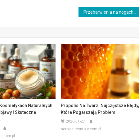
Przebarwienia na nogach: najczęstsze błędy, które pogarszają problem
Kosmetykach Naturalnych:
Propolis Na Twarz: Najczęstsze Błędy
bjawy I Skuteczne
Które Pogarszają Problem
a
2026-01-27
nouveaucontour.com.pl
r.com.pl