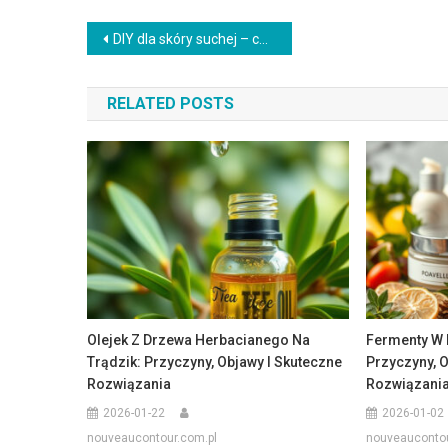
Nawigacja
DIY dla skóry suchej – co pomaga natychmiast, a co działa długofalowo (z czym łączyć: Nawilżanie skóry)
wpisu
RELATED POSTS
Olejek Z Drzewa Herbacianego Na
Fermenty W 
Trądzik: Przyczyny, Objawy I Skuteczne
Przyczyny, O
Rozwiązania
Rozwiązani
2026-01-22
2026-01-02
nouveaucontour.com.pl
nouveaucontou