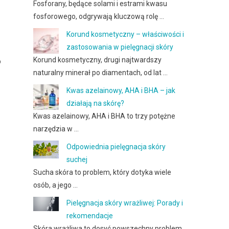
Fosforany, będące solami i estrami kwasu
fosforowego, odgrywają kluczową rolę …
Korund kosmetyczny – właściwości i
zastosowania w pielęgnacji skóry
Korund kosmetyczny, drugi najtwardszy
b
naturalny minerał po diamentach, od lat …
Kwas azelainowy, AHA i BHA – jak
działają na skórę?
Kwas azelainowy, AHA i BHA to trzy potężne
narzędzia w …
Odpowiednia pielęgnacja skóry
suchej
Sucha skóra to problem, który dotyka wiele
osób, a jego …
Pielęgnacja skóry wrażliwej: Porady i
rekomendacje
Skóra wrażliwa to dosyć powszechny problem,