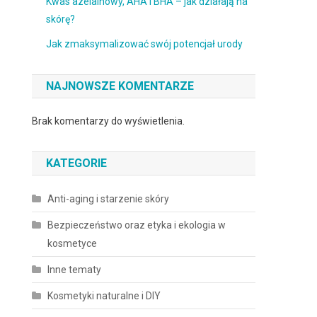
Kwas azelainowy, AHA i BHA – jak działają na
skórę?
Jak zmaksymalizować swój potencjał urody
NAJNOWSZE KOMENTARZE
Brak komentarzy do wyświetlenia.
KATEGORIE
Anti-aging i starzenie skóry
Bezpieczeństwo oraz etyka i ekologia w
kosmetyce
Inne tematy
Kosmetyki naturalne i DIY