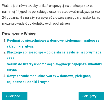
Ważne jest również, aby unikać ekspozycji na słońce przez co
najmniej 4 tygodnie po zabiegu oraz nie stosować makijażu przez
24 godziny. Nie należy zdrapywać złuszczającego się naskórka, co
może prowadzić do dodatkowych podrażnień.
Powiązane Wpisy:
Peelingi powierzchniowe w domowej pielęgnacji: najlepsze
składniki i rutyna
Dlaczego spf sie roluje – co działa najszybciej, a co wymaga
czasu
Serum do twarzy w domowej pielęgnacji: najlepsze składniki i
rutyna
Oczyszczanie manualne twarzy w domowej pielęgnacji:
najlepsze składniki i rutyna
Nawigacja
Jak podejść do tematu: DIY dla skóry tłustej krok po kroku
Jak łączyć kwasy i retinol – najczęstsze błędy i skuteczne alternatywy
wpisu