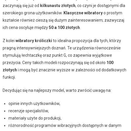
zaczynają się już od
kilkunastu złotych
, co czyni je dostępnymi dla
szerokiego grona użytkowników.
Klasyczne wibratory
o prostym
kształcie również cieszą się dużym zainteresowaniem; zazwyczaj
ich cena oscyluje między
50 a 100 złotych
.
Z kolei
wibratory króliczki
to idealna propozycja dla tych, którzy
pragną intensywniejszych doznań. Te urządzenia równocześnie
stymulują łechtaczkę oraz punkt G, co zapewnia wyjątkowe
przeżycia. Ceny takich modeli rozpoczynają się od około
100
złotych
i mogą być znacznie wyższe w zależności od dodatkowych
funkcji.
Decydując się na najlepszy model, warto zwrócić uwagę na:
opinie innych użytkowników,
recenzje specjalistów,
materiały użyte do produkcji,
różnorodność programów wibracyjnych dostępnych w danym