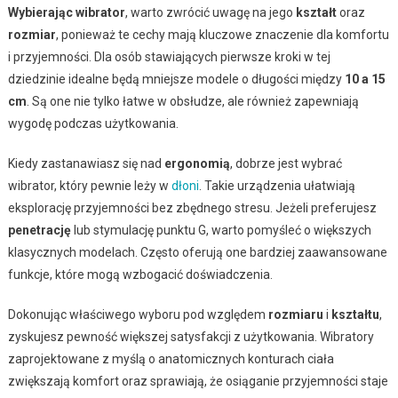
Wybierając wibrator
, warto zwrócić uwagę na jego
kształt
oraz
rozmiar
, ponieważ te cechy mają kluczowe znaczenie dla komfortu
i przyjemności. Dla osób stawiających pierwsze kroki w tej
dziedzinie idealne będą mniejsze modele o długości między
10 a 15
cm
. Są one nie tylko łatwe w obsłudze, ale również zapewniają
wygodę podczas użytkowania.
Kiedy zastanawiasz się nad
ergonomią
, dobrze jest wybrać
wibrator, który pewnie leży w
dłoni
. Takie urządzenia ułatwiają
eksplorację przyjemności bez zbędnego stresu. Jeżeli preferujesz
penetrację
lub stymulację punktu G, warto pomyśleć o większych
klasycznych modelach. Często oferują one bardziej zaawansowane
funkcje, które mogą wzbogacić doświadczenia.
Dokonując właściwego wyboru pod względem
rozmiaru
i
kształtu
,
zyskujesz pewność większej satysfakcji z użytkowania. Wibratory
zaprojektowane z myślą o anatomicznych konturach ciała
zwiększają komfort oraz sprawiają, że osiąganie przyjemności staje