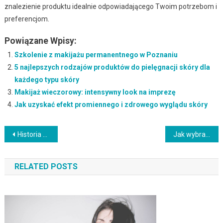
znalezienie produktu idealnie odpowiadającego Twoim potrzebom i
preferencjom.
Powiązane Wpisy:
Szkolenie z makijażu permanentnego w Poznaniu
5 najlepszych rodzajów produktów do pielęgnacji skóry dla
każdego typu skóry
Makijaż wieczorowy: intensywny look na imprezę
Jak uzyskać efekt promiennego i zdrowego wyglądu skóry
Nawigacja
Historia Vichy: kluczowe wydarzenia, kolaboracja i dziedzictwo
Jak wybrać kosmetyki The Ordinary? Przewodnik po pielęgnacji skóry
wpisu
RELATED POSTS