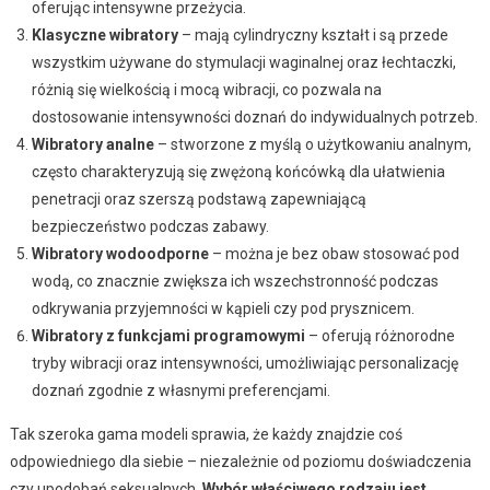
oferując intensywne przeżycia.
Klasyczne wibratory
– mają cylindryczny kształt i są przede
wszystkim używane do stymulacji waginalnej oraz łechtaczki,
różnią się wielkością i mocą wibracji, co pozwala na
dostosowanie intensywności doznań do indywidualnych potrzeb.
Wibratory analne
– stworzone z myślą o użytkowaniu analnym,
często charakteryzują się zwężoną końcówką dla ułatwienia
penetracji oraz szerszą podstawą zapewniającą
bezpieczeństwo podczas zabawy.
Wibratory wodoodporne
– można je bez obaw stosować pod
wodą, co znacznie zwiększa ich wszechstronność podczas
odkrywania przyjemności w kąpieli czy pod prysznicem.
Wibratory z funkcjami programowymi
– oferują różnorodne
tryby wibracji oraz intensywności, umożliwiając personalizację
doznań zgodnie z własnymi preferencjami.
Tak szeroka gama modeli sprawia, że każdy znajdzie coś
odpowiedniego dla siebie – niezależnie od poziomu doświadczenia
czy upodobań seksualnych.
Wybór właściwego rodzaju jest