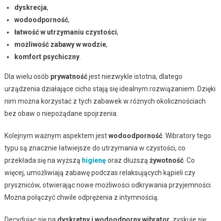
dyskrecja
,
wodoodporność
,
łatwość w utrzymaniu czystości
,
możliwość zabawy w wodzie
,
komfort psychiczny
.
Dla wielu osób
prywatność
jest niezwykle istotna, dlatego
urządzenia działające cicho stają się idealnym rozwiązaniem. Dzięki
nim można korzystać z tych zabawek w różnych okolicznościach
bez obaw o niepożądane spojrzenia.
Kolejnym ważnym aspektem jest
wodoodporność
. Wibratory tego
typu są znacznie łatwiejsze do utrzymania w czystości, co
przekłada się na wyższą
higienę
oraz dłuższą
żywotność
. Co
więcej, umożliwiają zabawę podczas relaksujących kąpieli czy
pryszniców, otwierając nowe możliwości odkrywania przyjemności.
Można połączyć chwile odprężenia z intymnością.
Decydując się na
dyskretny i wodoodporny wibrator
, zyskuje się