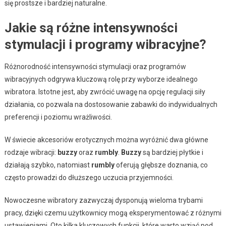
się prostsze i bardziej naturalne.
Jakie są różne intensywności
stymulacji i programy wibracyjne?
Różnorodność intensywności stymulacji oraz programów
wibracyjnych odgrywa kluczową rolę przy wyborze idealnego
wibratora. Istotne jest, aby zwrócić uwagę na opcję regulacji siły
działania, co pozwala na dostosowanie zabawki do indywidualnych
preferencji i poziomu wrażliwości.
W świecie akcesoriów erotycznych można wyróżnić dwa główne
rodzaje wibracji:
buzzy
oraz
rumbly
.
Buzzy
są bardziej płytkie i
działają szybko, natomiast
rumbly
oferują głębsze doznania, co
często prowadzi do dłuższego uczucia przyjemności.
Nowoczesne wibratory zazwyczaj dysponują wieloma trybami
pracy, dzięki czemu użytkownicy mogą eksperymentować z różnymi
ustawieniami. Oto kilka kluczowych funkcji, które warto wziąć pod