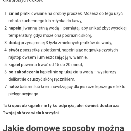
kilka prostych kroków:
zmiel
płatki owsiane na drobny proszek. Możesz do tego użyć
robota kuchennego lub młynka do kawy,
napełnij
wannę letnią wodą – pamiętaj, aby unikać zbyt wysokiej
temperatury, gdyż może ona podrażnić skórę,
dodaj
przynajmniej 3 łyżki zmielonych płatków do wody,
stwórz
saszetkę z płatkami, napełniając nogawkę czystych
rajstop owsem i umieszczając ją w wannie,
kąpiel
powinna trwać od 15 do 20 minut,
po zakończeniu
kąpieli nie spłukuj ciała wodą – wystarczy
delikatnie osuszyć skórę ręcznikiem,
nałóż
balsam lub krem nawilżający dla jeszcze lepszego efektu
pielęgnacyjnego.
Taki sposób kąpieli nie tylko odpręża, ale również dostarcza
Twojej skórze wielu korzyści.
Jakie domowe sposoby można