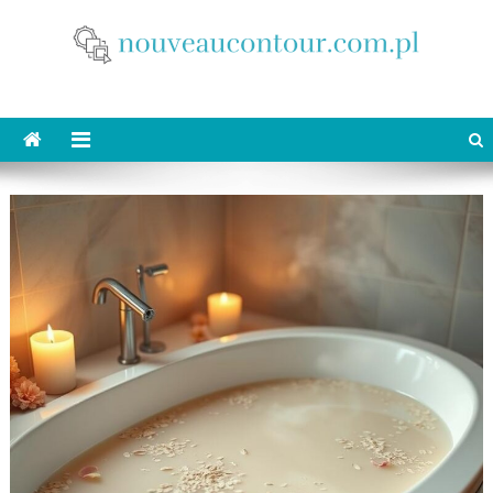
Skip
to
content
nouveaucontour.com.pl
makijaż Poznań