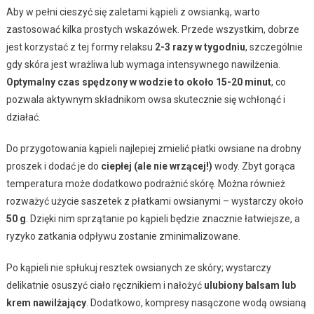
Aby w pełni cieszyć się zaletami kąpieli z owsianką, warto
zastosować kilka prostych wskazówek. Przede wszystkim, dobrze
jest korzystać z tej formy relaksu
2-3 razy w tygodniu
, szczególnie
gdy skóra jest wrażliwa lub wymaga intensywnego nawilżenia.
Optymalny czas spędzony w wodzie to około 15-20 minut
, co
pozwala aktywnym składnikom owsa skutecznie się wchłonąć i
działać.
Do przygotowania kąpieli najlepiej zmielić płatki owsiane na drobny
proszek i dodać je do
ciepłej (ale nie wrzącej!)
wody. Zbyt gorąca
temperatura może dodatkowo podrażnić skórę. Można również
rozważyć użycie saszetek z płatkami owsianymi – wystarczy około
50 g
. Dzięki nim sprzątanie po kąpieli będzie znacznie łatwiejsze, a
ryzyko zatkania odpływu zostanie zminimalizowane.
Po kąpieli nie spłukuj resztek owsianych ze skóry; wystarczy
delikatnie osuszyć ciało ręcznikiem i nałożyć
ulubiony balsam lub
krem nawilżający
. Dodatkowo, kompresy nasączone wodą owsianą