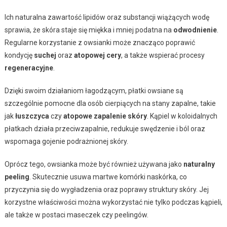
Ich naturalna zawartość lipidów oraz substancji wiążących wodę
sprawia, że skóra staje się miękka i mniej podatna na
odwodnienie
.
Regularne korzystanie z owsianki może znacząco poprawić
kondycję
suchej
oraz
atopowej cery
, a także wspierać procesy
regeneracyjne
.
Dzięki swoim działaniom łagodzącym, płatki owsiane są
szczególnie pomocne dla osób cierpiących na stany zapalne, takie
jak
łuszczyca
czy
atopowe zapalenie skóry
. Kąpiel w koloidalnych
płatkach działa przeciwzapalnie, redukuje swędzenie i ból oraz
wspomaga gojenie podrażnionej skóry.
Oprócz tego, owsianka może być również używana jako
naturalny
peeling
. Skutecznie usuwa martwe komórki naskórka, co
przyczynia się do wygładzenia oraz poprawy struktury skóry. Jej
korzystne właściwości można wykorzystać nie tylko podczas kąpieli,
ale także w postaci maseczek czy peelingów.